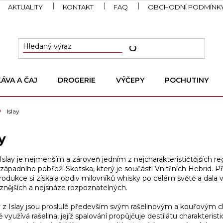
AKTUALITY
KONTAKT
FAQ
OBCHODNÍ PODMÍNK
KÁVA A ČAJ
DROGERIE
VÝČEPY
POCHUTINY
Islay
y
Islay je nejmenším a zároveň jedním z nejcharakterističtějších re
u západního pobřeží Skotska, který je součástí Vnitřních Hebrid. P
produkce si získala obdiv milovníků whisky po celém světě a dala 
znějších a nejsnáze rozpoznatelných.
 z Islay jsou proslulé především svým rašelinovým a kouřovým 
ě využívá rašelina, jejíž spalování propůjčuje destilátu charakteri