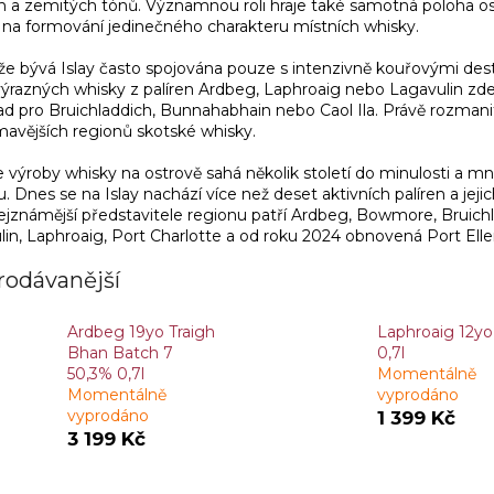
h a zemitých tónů. Významnou roli hraje také samotná poloha os
í na formování jedinečného charakteru místních whisky.
e bývá Islay často spojována pouze s intenzivně kouřovými destil
ýrazných whisky z palíren Ardbeg, Laphroaig nebo Lagavulin zde vz
ad pro Bruichladdich, Bunnahabhain nebo Caol Ila. Právě rozmanito
mavějších regionů skotské whisky.
e výroby whisky na ostrově sahá několik století do minulosti a mn
. Dnes se na Islay nachází více než deset aktivních palíren a jeji
ejznámější představitele regionu patří Ardbeg, Bowmore, Bruichl
in, Laphroaig, Port Charlotte a od roku 2024 obnovená Port Elle
rodávanější
Ardbeg 19yo Traigh
Laphroaig 12y
Bhan Batch 7
0,7l
50,3% 0,7l
Momentálně
Momentálně
vyprodáno
vyprodáno
1 399 Kč
3 199 Kč