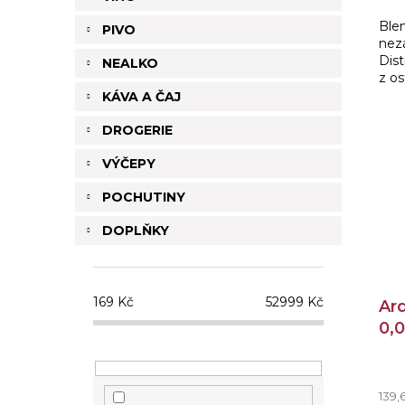
Ble
PIVO
nezá
Dist
NEALKO
z os
vyv
KÁVA A ČAJ
potk
DROGERIE
VÝČEPY
POCHUTINY
DOPLŇKY
169
Kč
52999
Kč
Ar
0,0
139,