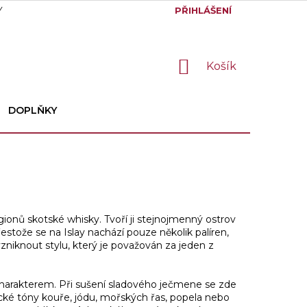
Y
GDPR
PŘIHLÁŠENÍ
NÁKUPNÍ
Košík
KOŠÍK
DOPLŇKY
gionů skotské whisky. Tvoří ji stejnojmenný ostrov
řestože se na Islay nachází pouze několik palíren,
vzniknout stylu, který je považován za jeden z
charakterem. Při sušení sladového ječmene se zde
stické tóny kouře, jódu, mořských řas, popela nebo