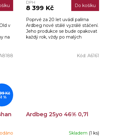
DPH
ošíku
Do košíku
8 399 Kč
Poprvé za 20 let uvádí palírna
Old v
Ardbeg nové stálé vyzrálé stáčení.
Jeho produkce se bude opakovat
ny na
každý rok, vždy po malých
emné
várkách, označených jedinečným
kódem na lahvi, každá...
A8188
Kód:
A6161
99 Kč
61 %
Bhan
Ardbeg 25yo 46% 0,7l
rodáno
Skladem
(1 ks)