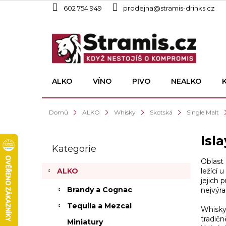
Přejít
602 754 949
prodejna@stramis-drinks.cz
na
obsah
ALKO
VÍNO
PIVO
NEALKO
Domů
ALKO
Whisky
Skotská
Single Malt
P
Isla
o
Kategorie
Přeskočit
s
kategorie
Oblast 
t
ležící 
ALKO
r
jejich 
a
Brandy a Cognac
nejvýra
n
Tequila a Mezcal
n
Whisky
í
tradičn
Miniatury