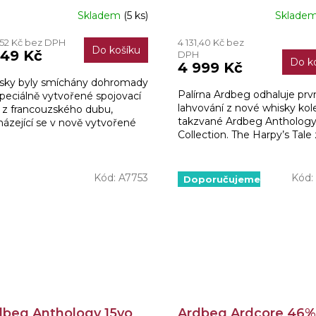
Skladem
(5 ks)
Sklade
7,52 Kč bez DPH
4 131,40 Kč bez
Do košíku
449 Kč
DPH
Do k
4 999 Kč
sky byly smíchány dohromady
Palírna Ardbeg odhaluje prv
peciálně vytvořené spojovací
lahvování z nové whisky kol
i z francouzského dubu,
takzvané Ardbeg Antholog
ázející se v nově vytvořené
Collection. The Harpy’s Tale 
hering Room. Vznikla tak
13 let v sudech po bourbonu
ky plná komplexních...
opěvovaných sudech po...
Kód:
A7753
Kód:
Doporučujeme
dbeg Anthology 15yo
Ardbeg Ardcore 46% 