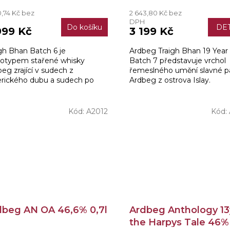
0,74 Kč bez
2 643,80 Kč bez
H
DPH
Do košíku
DET
999 Kč
3 199 Kč
gh Bhan Batch 6 je
Ardbeg Traigh Bhan 19 Year
totypem stařené whisky
Batch 7 představuje vrchol
eg zrající v sudech z
řemeslného umění slavné pa
rického dubu a sudech po
Ardbeg z ostrova Islay.
ry Oloroso, pro kterou je
Pojmenování nese podle pro
ická paradoxní rovnováha
pláže Traigh Bhan, známé jak
lexních...
Kód:
A2012
Kód:
dbeg AN OA 46,6% 0,7l
Ardbeg Anthology 1
the Harpys Tale 46% 