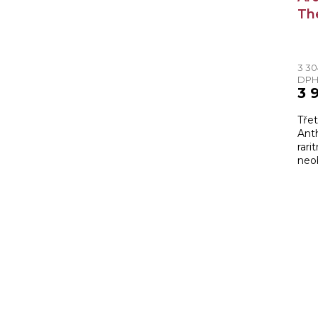
Th
0,7
3 30
DP
3 
Třet
Ant
rari
neo
Beit
expe