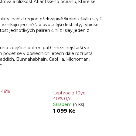
trova a blízkost Atlantského oceánu, které se
áty, nabízí region překvapivě širokou škálu stylů.
nikají i jemnější a ovocnější destiláty, typické
st jednotlivých palíren činí z Islay jeden z
oho zdejších palíren patří mezi nejstarší ve
ch počet se v posledních letech dále rozrůstá.
addich, Bunnahabhain, Caol Ila, Kilchoman,
n.
o 46%
Laphroaig 10yo
40% 0,7l
Skladem
(4 ks)
1 099 Kč