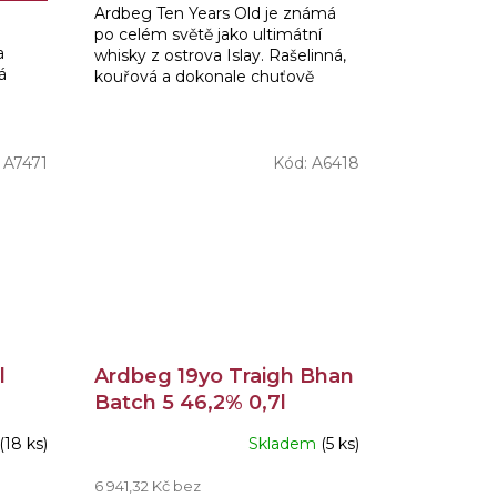
Ardbeg Ten Years Old je známá
z
po celém světě jako ultimátní
5
a
whisky z ostrova Islay. Rašelinná,
hvězdiček.
á
kouřová a dokonale chuťově
vyvážená.
větě.
:
A7471
Kód:
A6418
l
Ardbeg 19yo Traigh Bhan
Batch 5 46,2% 0,7l
(18 ks)
Skladem
(5 ks)
6 941,32 Kč bez