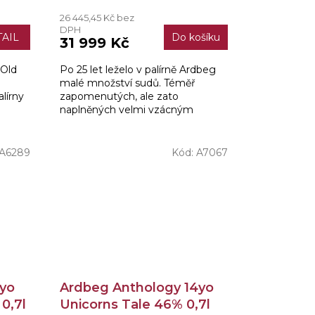
26 445,45 Kč bez
DPH
AIL
Do košíku
31 999 Kč
 Old
Po 25 let leželo v palírně Ardbeg
malé množství sudů. Téměř
lírny
zapomenutých, ale zato
naplněných velmi vzácným
slulé
obsahem, pocházejícím z 90. let –
o...
temných časů,kdy se Ardbeg new
make...
A6289
Kód:
A7067
3yo
Ardbeg Anthology 14yo
0,7l
Unicorns Tale 46% 0,7l