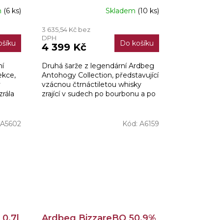
m
(6 ks)
Skladem
(10 ks)
3 635,54 Kč bez
DPH
ošíku
Do košíku
4 399 Kč
ní
Druhá šarže z legendární Ardbeg
ekce,
Antohogy Collection, představující
y
vzácnou čtrnáctiletou whisky
zrála
zrající v sudech po bourbonu a po
 a v
sladkém víně madeira, je
inspirovaná příběhem o...
A5602
Kód:
A6159
0,7l
Ardbeg BizzareBQ 50,9%