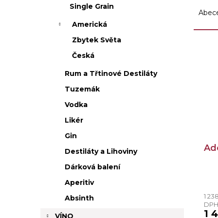
Ř
Single Grain
a
Abec
z
Americká
e
Zbytek Světa
n
V
í
ý
Česká
p
p
Rum a Třtinové Destiláty
r
i
o
s
Tuzemák
d
p
Vodka
u
r
k
o
Likér
t
d
Gin
ů
u
Ade
k
Destiláty a Lihoviny
t
Dárková balení
ů
Aperitiv
1 23
Absinth
DP
1 
VÍNO