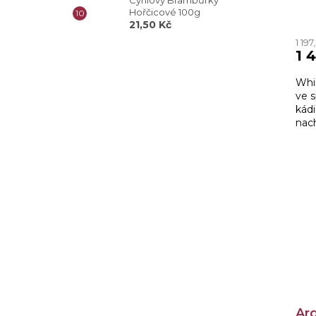
Cyrilovy Brambůrky
Hořčicové 100g
21,50 Kč
1 19
1 
Whi
ve s
kád
nach
Gat
whis
Ar