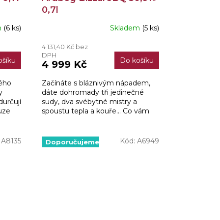
0,7l
m
(6 ks)
Skladem
(5 ks)
4 131,40 Kč bez
DPH
ošíku
Do košíku
4 999 Kč
kého
Začínáte s bláznivým nápadem,
y
dáte dohromady tři jedinečné
určují
sudy, dva svébytné mistry a
uze
spoustu tepla a kouře... Co vám
y.
vyjde? Vznikne vůbec první
whisky palírny inspirovaná...
:
A8135
Kód:
A6949
Doporučujeme