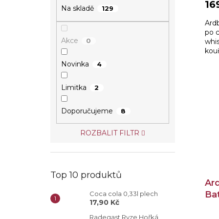
16
Na skladě
129
Ard
po c
Akce
0
whis
kou
vyv
Novinka
4
Limitka
2
Doporučujeme
8
ROZBALIT FILTR
Top 10 produktů
Ar
Bat
Coca cola 0,33l plech
17,90 Kč
Radegast Ryze Hořká