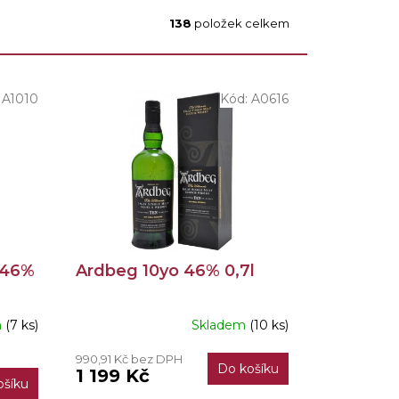
138
položek celkem
:
A1010
Kód:
A0616
 46%
Ardbeg 10yo 46% 0,7l
m
(7 ks)
Skladem
(10 ks)
Průměrné
hodnocení
990,91 Kč bez DPH
produktu
Do košíku
1 199 Kč
je
ošíku
5,0