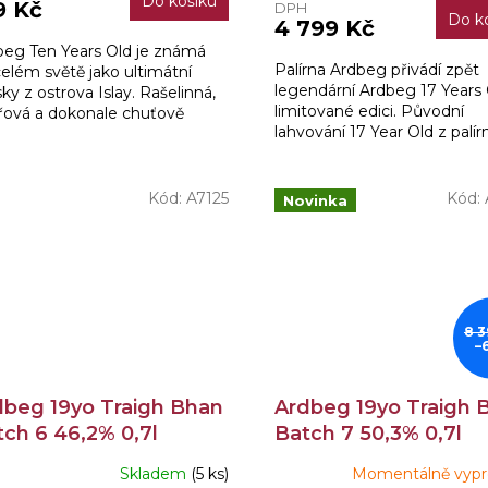
Do košíku
9 Kč
DPH
Do k
4 799 Kč
beg Ten Years Old je známá
Palírna Ardbeg přivádí zpět
elém světě jako ultimátní
legendární Ardbeg 17 Years 
ky z ostrova Islay. Rašelinná,
limitované edici. Původní
řová a dokonale chuťově
lahvování 17 Year Old z palír
ážená.
Islay, oceňovaná pro své j
kouřové tóny, byla...
Kód:
A7125
Kód:
Novinka
8 3
–
dbeg 19yo Traigh Bhan
Ardbeg 19yo Traigh 
ch 6 46,2% 0,7l
Batch 7 50,3% 0,7l
Skladem
(5 ks)
Momentálně vyp