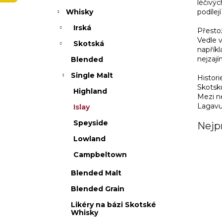
léčivýc
p
podílej
Whisky
a
n
Irská
Přestož
e
Vedle v
Skotská
l
napříkl
nejzají
Blended
Single Malt
Histori
Skotsku
Highland
Mezi n
Lagavul
Islay
Speyside
Nejp
Lowland
Campbeltown
Blended Malt
Blended Grain
Likéry na bázi Skotské
Whisky