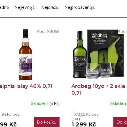
edně
Nejlevnější
Nejdražší
Nejprodávanější
Kód:
A8059
Kód
lphis Islay 46% 0,7l
Ardbeg 10yo + 2 skla
0,7l
Skladem
(3 ks)
Sklade
8,84 Kč bez
1 073,55 Kč bez
H
DPH
Do košíku
Do k
499 Kč
1 299 Kč