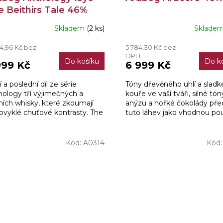
e Beithirs Tale 46%
l
Skladem
(2 ks)
Sklade
4,96 Kč bez
5 784,30 Kč bez
H
DPH
Do košíku
Do k
999 Kč
6 999 Kč
í a poslední díl ze série
Tóny dřevěného uhlí a slad
hology tří výjimečných a
kouře ve vaší tváři, silné tón
tních whisky, které zkoumají
anýzu a hořké čokolády před
bvyklé chuťové kontrasty. The
tuto láhev jako vhodnou po
hir’s Tale přináší překvapivý
pro ty nejnáročnější fanoušk
riment -...
Kód:
A0314
Kód