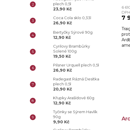
plech 0,5l
6 61
23,90 Kč
DP
7 
Coca Cola sklo 0,33l
26,90 Kč
Trai
Bertyčky Sýrové 90g
pro
12,90 Kč
Ardb
ame
Cyrilovy Brambůrky
sher
Solené 100g
typ
19,50 Kč
komp
Pilsner Urquell plech 0,5l
26,90 Kč
Radegast Rázná Desítka
plech 0,5l
20,90 Kč
Křupky Arašídové 60g
12,90 Kč
Tyčinky se Sýrem Havlík
90g
Ar
9,90 Kč