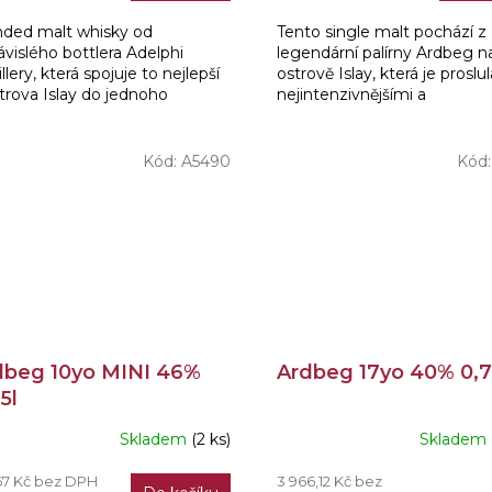
nded malt whisky od
Tento single malt pochází z
vislého bottlera Adelphi
legendární palírny Ardbeg n
illery, která spojuje to nejlepší
ostrově Islay, která je proslul
trova Islay do jednoho
nejintenzivnějšími a
áženého celku. V blendu se
nejkouřovějšími whisky na s
ávají slady z ikonických...
Zraje 10 let v sudech po...
Kód:
A5490
Kód
dbeg 10yo MINI 46%
Ardbeg 17yo 40% 0,7
5l
Skladem
(2 ks)
Skladem
67 Kč bez DPH
3 966,12 Kč bez