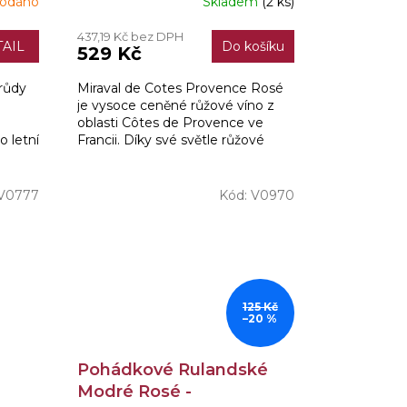
rodáno
Skladem
(2 ks)
437,19 Kč bez DPH
AIL
Do košíku
529 Kč
růdy
Miraval de Cotes Provence Rosé
je vysoce ceněné růžové víno z
oblasti Côtes de Provence ve
o letní
Francii. Díky své světle růžové
barvě a svěžímu, svěžímu
chuťovému profilu nabízí...
V0777
Kód:
V0970
125 Kč
–20 %
Pohádkové Rulandské
Modré Rosé -