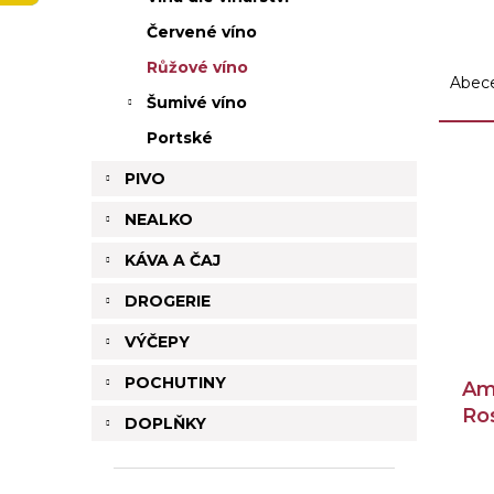
p
a
Červené víno
Ř
n
Růžové víno
a
e
Abec
z
l
Šumivé víno
e
Portské
n
V
í
ý
PIVO
p
p
NEALKO
r
i
o
s
KÁVA A ČAJ
d
p
u
r
DROGERIE
k
o
VÝČEPY
t
d
ů
u
POCHUTINY
Am
k
Ro
t
DOPLŇKY
0,7
ů