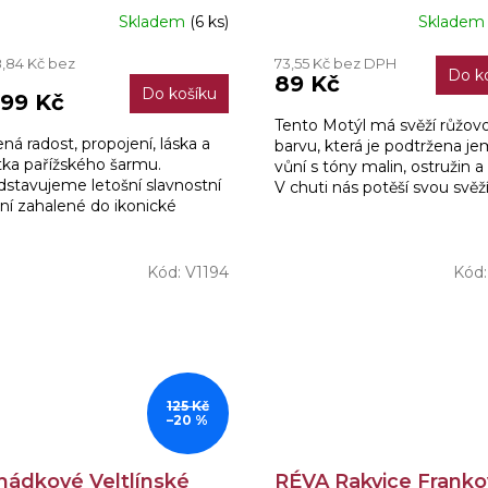
tion 0,75l
Skladem
(6 ks)
Sklade
8,84 Kč bez
73,55 Kč bez DPH
Do k
89 Kč
H
Do košíku
499 Kč
Tento Motýl má svěží růžov
ená radost, propojení, láska a
barvu, která je podtržena j
tka pařížského šarmu.
vůní s tóny malin, ostružin a 
stavujeme letošní slavnostní
V chuti nás potěší svou svěž
ní zahalené do ikonické
ovocnou chutí s pikantní
ené, dokonale se snoubící s
kyselinkou.
sférou blížícího se...
Kód:
V1194
Kód
125 Kč
–20 %
hádkové Veltlínské
RÉVA Rakvice Frank