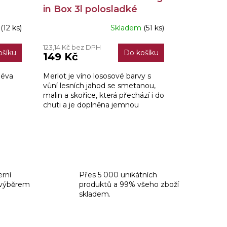
in Box 3l polosladké
m
(12 ks)
Skladem
(51 ks)
123,14 Kč bez DPH
ošíku
Do košíku
149 Kč
Réva
Merlot je víno lososové barvy s
vůní lesních jahod se smetanou,
malin a skořice, která přechází i do
chuti a je doplněna jemnou
tříslovinou modrých odrůd. Chuť
je postavená na...
erní
Přes 5 000 unikátních
 výběrem
produktů a 99% všeho zboží
skladem.