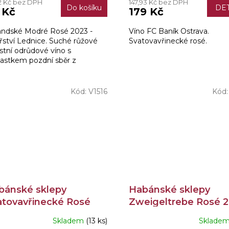
2 Kč bez DPH
147,93 Kč bez DPH
Do košíku
DET
 Kč
179 Kč
andské Modré Rosé 2023 -
Víno FC Baník Ostrava.
řství Lednice. Suché růžové
Svatovavřinecké rosé.
stní odrůdové víno s
lastkem pozdní sběr z
kopavlovické podoblasti.
Kód:
V1516
Kód
bánské sklepy
Habánské sklepy
atovavřinecké Rosé
Zweigeltrebe Rosé 
2 0,75l
0,75l
Skladem
(13 ks)
Sklade
Průměrné