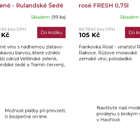
lené - Rulandské Šedé
rosé FRESH 0,75l
Tramín Červený MZV
Skladem
(99 ks)
Sklade
měrné
5l
nocení
2 Kč bez DPH
86,78 Kč bez DPH
duktu
Do košíku
Do k
 Kč
105 Kč
rné víno s nádhernou zlatavo-
Frankovka Rosé - vinařství 
nkavou barvou, které vzniklo
Rakvice. Růžové moravské
ží odrůd Veltlínské zelené,
zemské víno, polosladké.
diček.
andské šedé a Tramín červený,
ré mu propůjčily všechny své
htilé...
O
v
l
á
Navštivte naší mod
Možnost platby při převzetí,
d
prodejnu s širokým
či bezpečně on-line.
a
v Havířově.
c
í
p