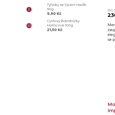
Tyčinky se Sýrem Havlík
90g
190,
9,90 Kč
23
Cyrilovy Brambůrky
Mer
Hořčicové 100g
zauj
21,50 Kč
ele
se p
pří
kter
Mo
Imp