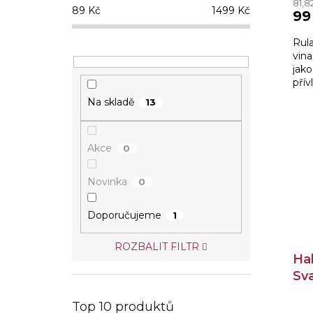
81,8
89
Kč
1499
Kč
99
Rul
vina
jako
přív
Vel
Na skladě
13
Akce
0
Novinka
0
Doporučujeme
1
ROZBALIT FILTR
Ha
Sv
202
Top 10 produktů