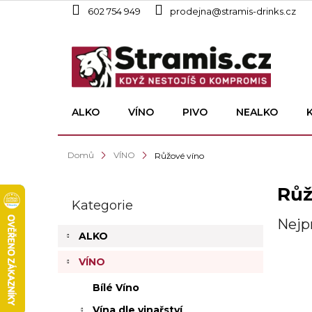
Přejít
602 754 949
prodejna@stramis-drinks.cz
na
obsah
ALKO
VÍNO
PIVO
NEALKO
Domů
VÍNO
Růžové víno
P
Růž
o
Kategorie
Přeskočit
s
kategorie
Nejp
t
ALKO
r
a
VÍNO
n
n
Bílé Víno
í
Vína dle vinařství