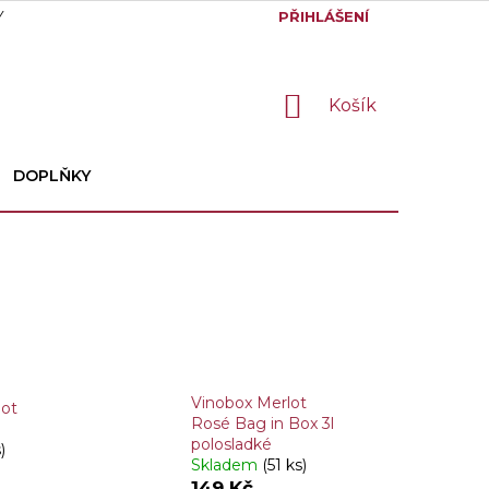
Y
GDPR
PŘIHLÁŠENÍ
NÁKUPNÍ
Košík
KOŠÍK
DOPLŇKY
Vinobox Merlot
lot
Rosé Bag in Box 3l
polosladké
)
Skladem
(51 ks)
149 Kč