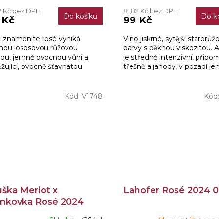
hodnocení
2 Kč bez DPH
81,82 Kč bez DPH
produktu
Do košíku
Do k
 Kč
99 Kč
je
5,0
o znamenité rosé vyniká
Víno jiskrné, sytější starorůž
z
snou lososovou růžovou
barvy s pěknou viskozitou.
5
vou, jemně ovocnou vůní a
je středně intenzivní, připom
hvězdiček.
žující, ovocně šťavnatou
třešně a jahody, v pozadí j
dně plnou chutí.
nádech malinového kompot
Chuť je tenčí...
Kód:
V1748
Kód
uška Merlot x
Lahofer Rosé 2024 0
ankovka Rosé 2024
dní sběr 0,75l