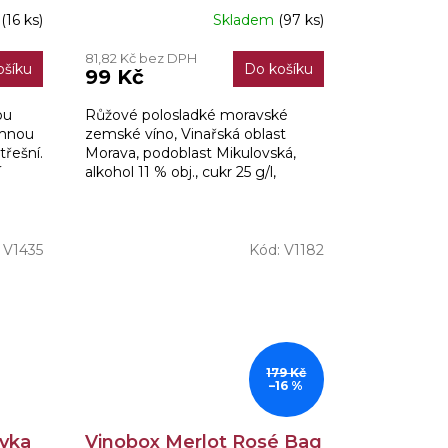
Svatovavřinecké Rosé
m
(16 ks)
Skladem
(97 ks)
Průměrné
MZV 0,75l
hodnocení
81,82 Kč bez DPH
produktu
ošíku
Do košíku
99 Kč
je
3,7
ou
Růžové polosladké moravské
z
emnou
zemské víno, Vinařská oblast
5
třešní.
Morava, podoblast Mikulovská,
hvězdiček.
í
alkohol 11 % obj., cukr 25 g/l,
kyseliny 5 g/l, doba archivace 1 rok
:
V1435
Kód:
V1182
179 Kč
–16 %
ovka
Vinobox Merlot Rosé Bag