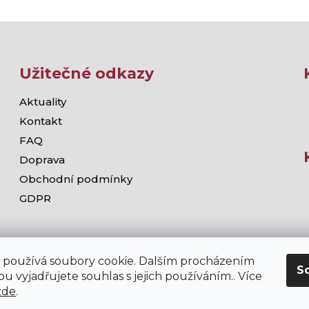
r
v
k
y
v
ý
Užitečné odkazy
p
i
Aktuality
s
Kontakt
u
FAQ
Doprava
Obchodní podmínky
GDPR
 používá soubory cookie. Dalším procházením
S
u vyjadřujete souhlas s jejich používáním.. Více
zde
.