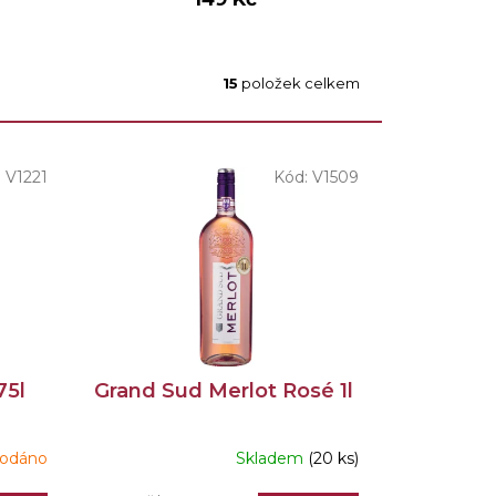
15
položek celkem
:
V1221
Kód:
V1509
75l
Grand Sud Merlot Rosé 1l
rodáno
Skladem
(20 ks)