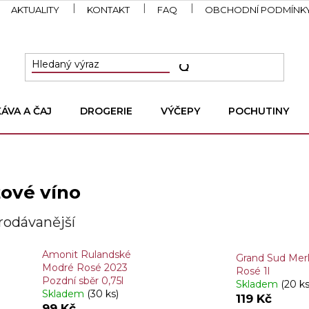
AKTUALITY
KONTAKT
FAQ
OBCHODNÍ PODMÍNK
KÁVA A ČAJ
DROGERIE
VÝČEPY
POCHUTINY
ové víno
rodávanější
Amonit Rulandské
Grand Sud Mer
Modré Rosé 2023
Rosé 1l
Pozdní sběr 0,75l
Skladem
(20 ks
Skladem
(30 ks)
119 Kč
99 Kč