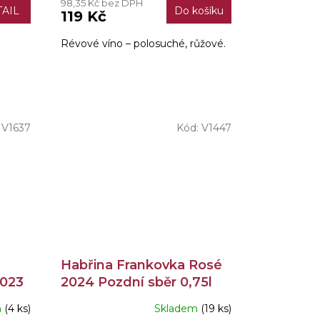
98,35 Kč bez DPH
AIL
Do košíku
119 Kč
Révové víno – polosuché, růžové.
:
V1637
Kód:
V1447
Habřina Frankovka Rosé
2023
2024 Pozdní sběr 0,75l
m
(4 ks)
Skladem
(19 ks)