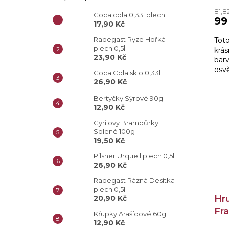
81,8
Coca cola 0,33l plech
99
17,90 Kč
Radegast Ryze Hořká
Tot
plech 0,5l
krá
23,90 Kč
bar
osvě
Coca Cola sklo 0,33l
stře
26,90 Kč
Bertyčky Sýrové 90g
12,90 Kč
Cyrilovy Brambůrky
Solené 100g
19,50 Kč
Pilsner Urquell plech 0,5l
26,90 Kč
Radegast Rázná Desítka
plech 0,5l
Hr
20,90 Kč
Fr
Křupky Arašídové 60g
Poz
12,90 Kč