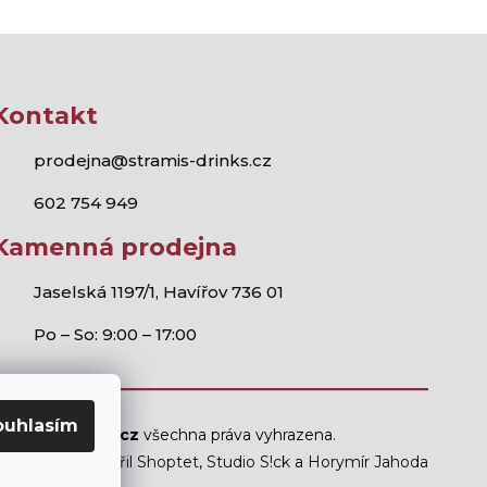
Kontakt
prodejna@stramis-drinks.cz
602 754 949
Kamenná prodejna
Jaselská 1197/1, Havířov 736 01
Po – So: 9:00 – 17:00
ouhlasím
Stramis.cz
všechna práva vyhrazena.
Vytvořil Shoptet
,
Studio S!ck
a
Horymír Jahoda