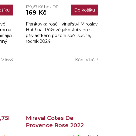
139,67 Kč bez DPH
ošíku
Do košíku
169 Kč
ové
Frankovka rosé - vinařství Miroslav
 Aroma
Habřina. Růžové jakostní víno s
ínající
přívlastkem pozdní sběr suché,
emný
ročník 2024.
u.
:
V1653
Kód:
V1427
,75l
Miraval Cotes De
Provence Rose 2022
0,75l