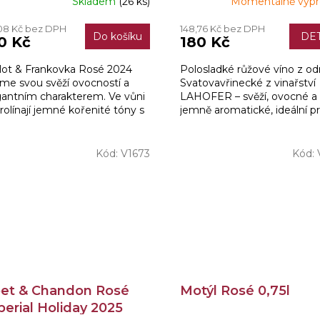
Skladem
(26 ks)
Momentálně vyp
08 Kč bez DPH
148,76 Kč bez DPH
Do košíku
DET
0 Kč
180 Kč
lot & Frankovka Rosé 2024
Polosladké růžové víno z od
me svou svěží ovocností a
Svatovavřinecké z vinařství
gantním charakterem. Ve vůni
LAHOFER – svěží, ovocné a
rolínají jemné kořenité tóny s
jemně aromatické, ideální pr
jemnými ovocnými nuancemi,
chvíle.
é vínu...
Kód:
V1673
Kód:
et & Chandon Rosé
Motýl Rosé 0,75l
erial Holiday 2025