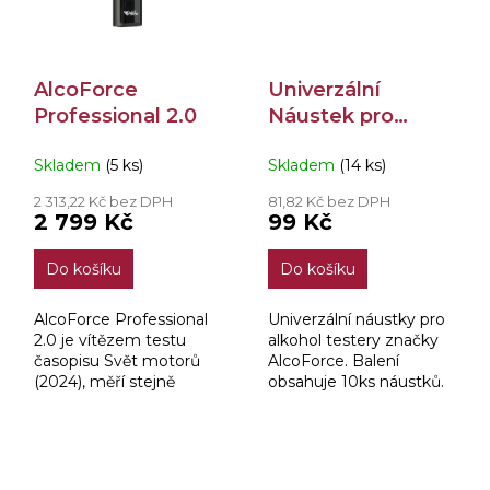
AlcoForce
Univerzální
Professional 2.0
Náustek pro
AlcoForce 10 ks
Skladem
(5 ks)
Skladem
(14 ks)
2 313,22 Kč bez DPH
81,82 Kč bez DPH
2 799 Kč
99 Kč
Do košíku
Do košíku
AlcoForce Professional
Univerzální náustky pro
2.0 je vítězem testu
alkohol testery značky
časopisu Svět motorů
AlcoForce. Balení
(2024), měří stejně
obsahuje 10ks náustků.
přesně jako policejní
Dräger 7510. S
elektrochemickým
senzorem „Full
Platinum“ a...