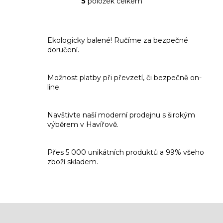
5
položek celkem
O
v
l
á
Ekologicky balené! Ručíme za bezpečné
d
doručení.
a
c
í
Možnost platby při převzetí, či bezpečně on-
p
line.
r
v
k
Navštivte naší moderní prodejnu s širokým
y
výběrem v Havířově.
v
ý
p
Přes 5 000 unikátních produktů a 99% všeho
i
zboží skladem.
s
u