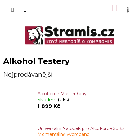
Přejít
NÁKU
na
obsah
KOŠÍK
Alkohol Testery
Nejprodávanější
AlcoForce Master Gray
Skladem
(2 ks)
1 899 Kč
Univerzální Náustek pro AlcoForce 50 ks
Momentálně vyprodáno