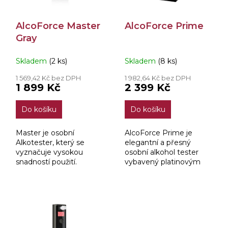
t
r
ů
o
AlcoForce Master
AlcoForce Prime
d
Gray
u
k
t
Skladem
(2 ks)
Skladem
(8 ks)
ů
1 569,42 Kč bez DPH
1 982,64 Kč bez DPH
1 899 Kč
2 399 Kč
Do košíku
Do košíku
Master je osobní
AlcoForce Prime je
Alkotester, který se
elegantní a přesný
vyznačuje vysokou
osobní alkohol tester
snadností použití.
vybavený platinovým
Zařízení se používá pro
elektrochemickým
měření koncentrace
senzorem, který
alkoholu ve
zajišťuje spolehlivé
vydechovaném
měření hladiny alkoholu
vzduchu.
ve vydechovaném...