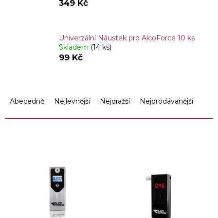
349 Kč
Univerzální Náustek pro AlcoForce 10 ks
Skladem
(14 ks)
99 Kč
Ř
a
Abecedně
Nejlevnější
Nejdražší
Nejprodávanější
z
e
n
OTEVŘÍT FILTR
í
p
V
r
ý
o
p
d
i
u
s
k
p