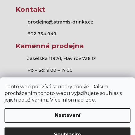
Kontakt
prodejna@stramis-drinks.cz
602 754 949
Kamenná prodejna
Jaselská 1197/1, Havířov 736 01
Po – So: 9:00 – 17:00
Tento web používá soubory cookie. Dalším
procházením tohoto webu vyjadřujete souhlas s
jejich používáním.. Více informací
zde
.
Stramis.cz
všechna práva vyhrazena.
Vytvořil Shoptet
,
Studio S!ck
a
Horymír Jahoda
Nastavení
Souhlasím