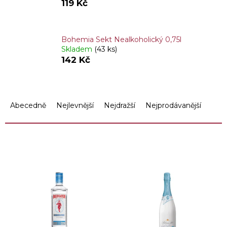
119 Kč
Bohemia Sekt Nealkoholický 0,75l
Skladem
(43 ks)
142 Kč
Ř
a
Abecedně
Nejlevnější
Nejdražší
Nejprodávanější
z
e
n
OTEVŘÍT FILTR
í
p
V
r
ý
o
p
d
i
u
s
k
p