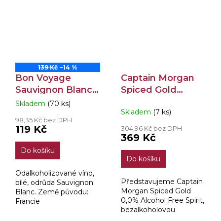
139 Kč
–14 %
Bon Voyage
Captain Morgan
Sauvignon Blanc
Spiced Gold
Nealko 0,75l
Alcohol Free 0,7l
Skladem
(70 ks)
Průměrné
Skladem
(7 ks)
hodnocení
98,35 Kč bez DPH
produktu
119 Kč
304,96 Kč bez DPH
je
369 Kč
3,4
Do košíku
z
Do košíku
5
hvězdiček.
Odalkoholizované víno,
Představujeme Captain
bílé, odrůda Sauvignon
Morgan Spiced Gold
Blanc. Země původu:
0,0% Alcohol Free Spirit,
Francie
bezalkoholovou
alternativu ikonické