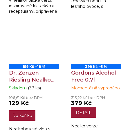
v nealkoholické verzi,
tmavých bobulí a
inspirované klasickými
lesního ovoce, s
recepturami, připravené
intenzivní nafialovělou
tak, aby nabídly
barvou.
vyvážený chuťový profil,
komplexnost a plnou
chuť, jakou...
159 Kč
–18 %
399 Kč
–5 %
Dr. Zenzen
Gordons Alcohol
Riesling Nealko
Free 0,7l
0,75l
Skladem
(37 ks)
Momentálně vyprodáno
Průměrné
Průměrné
hodnocení
hodnocení
106,61 Kč bez DPH
313,22 Kč bez DPH
produktu
produktu
129 Kč
379 Kč
je
je
4,8
3,9
DETAIL
Do košíku
z
z
5
5
Nealko verze
hvězdiček.
hvězdiček.
Nealkoholické víno s