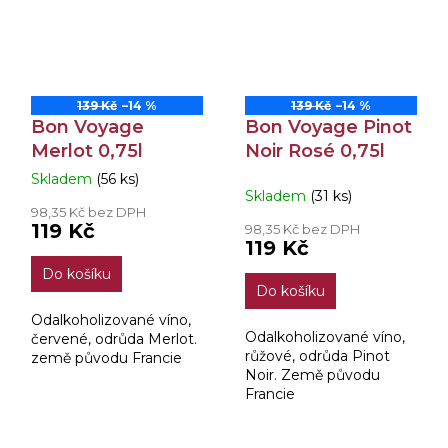
139 Kč
–14 %
139 Kč
–14 %
Bon Voyage
Bon Voyage Pinot
Merlot 0,75l
Noir Rosé 0,75l
Skladem
(56 ks)
Průměrné
Skladem
(31 ks)
hodnocení
98,35 Kč bez DPH
produktu
119 Kč
98,35 Kč bez DPH
je
119 Kč
4,5
Do košíku
z
Do košíku
5
hvězdiček.
Odalkoholizované víno,
Odalkoholizované víno,
červené, odrůda Merlot.
růžové, odrůda Pinot
země původu Francie
Noir. Země původu
Francie