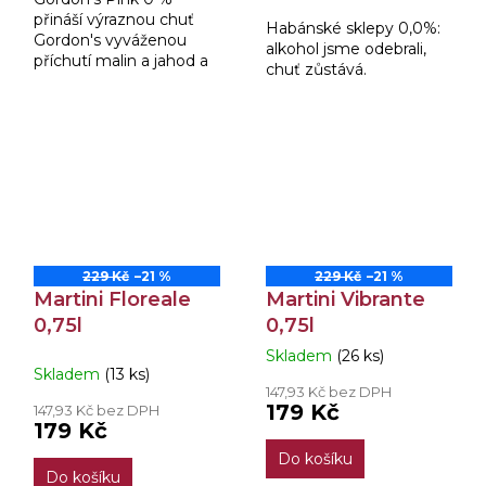
hvězdiček.
přináší výraznou chuť
Habánské sklepy 0,0%:
Gordon's vyváženou
alkohol jsme odebrali,
příchutí malin a jahod a
chuť zůstává.
je odborně vytvořen tak,
aby poskytoval veškerou
chuť, ale žádný alkohol.
Je to dokonalá...
229 Kč
–21 %
229 Kč
–21 %
Martini Floreale
Martini Vibrante
0,75l
0,75l
Skladem
(26 ks)
Průměrné
Skladem
(13 ks)
hodnocení
147,93 Kč bez DPH
produktu
179 Kč
147,93 Kč bez DPH
je
179 Kč
4,0
Do košíku
z
Do košíku
5