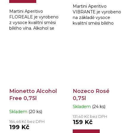
hvězdiček.
Martini Aperitivo
Martini Aperitivo
VIBRANTE je vyrobeno
FLOREALE je vyrobeno
na základě vysoce
z vysoce kvalitní směsi
kvalitní směsi bílého
bílého vína. Alkohol se
vína. Alkohol se
extrahuje vakuovou
extrahuje vakuovou
destilací. Nealkoholický
destilací. Nealkoholický
vínový základ je
vínový základ je
rafinován přírodními
obohacen o přírodní...
rostlinami.
Mionetto Alcohol
Nozeco Rosé
Free 0,75l
0,75l
Skladem
(24 ks)
Průměrné
Skladem
(20 ks)
hodnocení
131,40 Kč bez DPH
produktu
159 Kč
164,46 Kč bez DPH
je
199 Kč
5,0