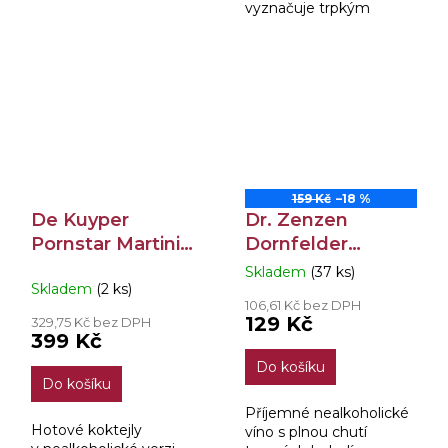
vyznačuje trpkým
1965. V současné době je
aroma krvavého
tento elegantní,
pomeranče, v závěru
prémiový, vysoce
s lehce nahořklou
kvalitní produkt v Itálii...
tříslovinou.
159 Kč
–18 %
De Kuyper
Dr. Zenzen
Pornstar Martini
Dornfelder
0.0% Nealko 1l
Nealko 0,75l
Skladem
(37 ks)
Průměrné
Skladem
(2 ks)
hodnocení
106,61 Kč bez DPH
produktu
129 Kč
329,75 Kč bez DPH
je
399 Kč
3,3
Do košíku
z
Do košíku
5
hvězdiček.
Příjemné nealkoholické
Hotové koktejly
víno s plnou chutí