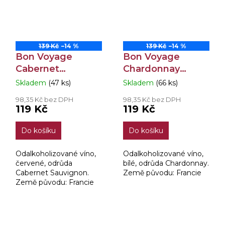
139 Kč
–14 %
139 Kč
–14 %
Bon Voyage
Bon Voyage
Cabernet
Chardonnay
Sauvignon Nealko
Nealko 0,75l
Skladem
(47 ks)
Skladem
(66 ks)
Průměrné
Průměrné
0,75l
hodnocení
hodnocení
98,35 Kč bez DPH
98,35 Kč bez DPH
produktu
produktu
119 Kč
119 Kč
je
je
3,4
3,8
Do košíku
Do košíku
z
z
5
5
hvězdiček.
hvězdiček.
Odalkoholizované víno,
Odalkoholizované víno,
červené, odrůda
bílé, odrůda Chardonnay.
Cabernet Sauvignon.
Země původu: Francie
Země původu: Francie