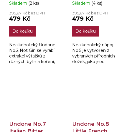
Skladem
(2 ks)
Skladem
(4 ks)
0,7l
Italian Apero 0,7l
395,87 Kč bez DPH
395,87 Kč bez DPH
479 Kč
479 Kč
Do košíku
Do košíku
Nealkoholický Undone
Nealkoholický nápoj
No.2 Not Gin se vyrábí
No.5 je vytvořen z
extrakcí výtažků z
vybraných přírodních
různých bylin a koření,
složek, jako jsou
které se následně
pomeranče či koření,
destilují ve speciálních
které se harmonicky
destilačních přístrojích,
prolínají. Lihovina se
aby vznikla...
skládá z čisté esence a
čistého...
Undone No.7
Undone No.8
Italian Bitter
Little French