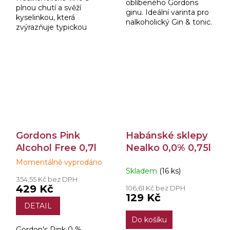
oblíbeného Gordons
plnou chutí a svěží
ginu. Ideální varinta pro
kyselinkou, která
nalkoholický Gin & tonic.
zvýrazňuje typickou
chuť Ryzlinku. Světle
žlutá barva s příjemně
plnou chutí ovoce a
osvěžující kyselinkou.
Gordons Pink
Habánské sklepy
Alcohol Free 0,7l
Nealko 0,0% 0,75l
Momentálně vyprodáno
Průměrné
Skladem
(16 ks)
hodnocení
354,55 Kč bez DPH
produktu
429 Kč
106,61 Kč bez DPH
je
129 Kč
5,0
DETAIL
z
Do košíku
5
Gordon's Pink 0 %