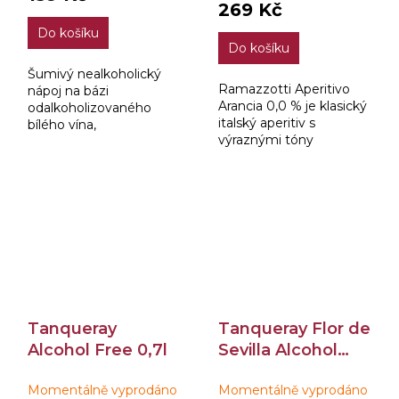
je
269 Kč
4,0
Do košíku
z
Do košíku
5
hvězdiček.
Šumivý nealkoholický
Ramazzotti Aperitivo
nápoj na bázi
Arancia 0,0 % je klasický
odalkoholizovaného
italský aperitiv s
bílého vína,
výraznými tóny
aromatizováno.
pomeranče a
bergamotu a svěží,
jemně hořkosladkou
chutí – zcela bez
alkoholu. Při jeho...
Tanqueray
Tanqueray Flor de
Alcohol Free 0,7l
Sevilla Alcohol
Free 0,7l
Momentálně vyprodáno
Momentálně vyprodáno