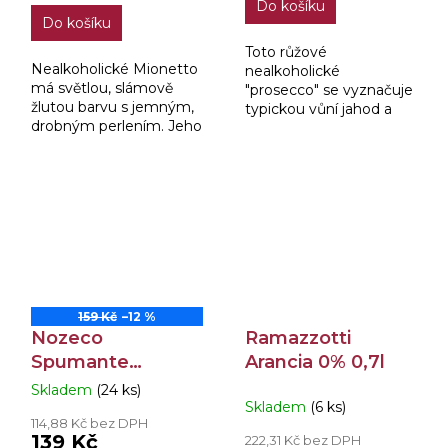
Do košíku
z
Do košíku
5
hvězdiček.
Toto růžové
Nealkoholické Mionetto
nealkoholické
má světlou, slámově
"prosecco" se vyznačuje
žlutou barvu s jemným,
typickou vůní jahod a
drobným perlením. Jeho
třešní s příjemně
vůně je jemná, delikátní
sladkou chutí. Nejlépe
s patrnými tóny zralého
vynikne dobře
ovoce, citrusu a
nachlazené.
zeleného jablka. Chuť...
159 Kč
–12 %
Nozeco
Ramazzotti
Spumante
Arancia 0% 0,7l
Alcohol Free 0,75l
Skladem
(24 ks)
Průměrné
Skladem
(6 ks)
hodnocení
114,88 Kč bez DPH
produktu
139 Kč
222,31 Kč bez DPH