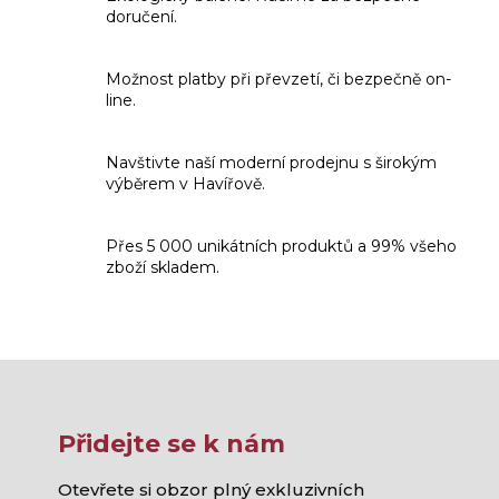
d
doručení.
a
c
í
Možnost platby při převzetí, či bezpečně on-
p
line.
r
v
k
Navštivte naší moderní prodejnu s širokým
y
výběrem v Havířově.
v
ý
p
Přes 5 000 unikátních produktů a 99% všeho
i
zboží skladem.
s
u
Přidejte se k nám
Otevřete si obzor plný exkluzivních