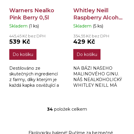
Warners Nealko
Whitley Neill
Pink Berry 0,5l
Raspberry Alcohol
Free 0,7l
Skladem
(1 ks)
Skladem
(5 ks)
Průměrné
Průměrné
hodnocení
hodnocení
445,45 Kč bez DPH
354,55 Kč bez DPH
produktu
produktu
539 Kč
429 Kč
je
je
5,0
4,5
Do košíku
Do košíku
z
z
5
5
hvězdiček.
hvězdiček.
Destilováno ze
NA BÁZI NAŠEHO
skutečných ingrediencí
MALINOVÉHO GINU.
z farmy, díky kterým je
NÁŠ NEALKOHOLICKÝ
každá kapka osvěžující a
WHITLEY NEILL MÁ
odvážná. 0% Pink Berry
STEJNĚ SKVĚLOU
bylo dosaženo
CHUŤ I BEZ
experimentováním s 53
ALKOHOLU.
různými přírodními...
INSPIROVÁN JASNOU
34
položek celkem
O
CHUTÍ SKOTSKÝCH
v
MALIN, VYVÁŽENOU
l
TÓNY JALOVCE.
á
JEMNÁ...
Ekologicky balené! Ručíme za bezpečné