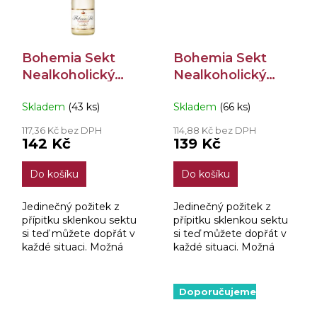
Bohemia Sekt
Bohemia Sekt
Nealkoholický
Nealkoholický
0,75l
Rosé 0,75l
Skladem
(43 ks)
Skladem
(66 ks)
117,36 Kč bez DPH
114,88 Kč bez DPH
142 Kč
139 Kč
Do košíku
Do košíku
Jedinečný požitek z
Jedinečný požitek z
přípitku sklenkou sektu
přípitku sklenkou sektu
si teď můžete dopřát v
si teď můžete dopřát v
každé situaci. Možná
každé situaci. Možná
řídíte, očekáváte
řídíte, očekáváte
potomka či prostě
potomka či prostě
zrovna jen netoužíte po
zrovna jen netoužíte po
Doporučujeme
něčem alkoholickém. U...
něčem alkoholickém.