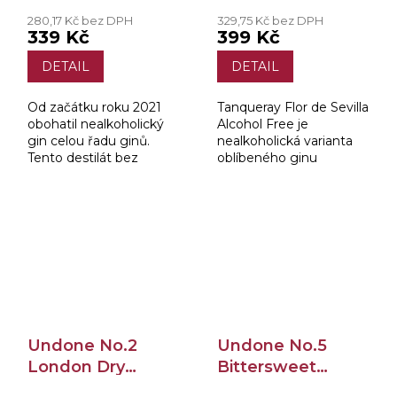
280,17 Kč bez DPH
329,75 Kč bez DPH
339 Kč
399 Kč
DETAIL
DETAIL
Od začátku roku 2021
Tanqueray Flor de Sevilla
obohatil nealkoholický
Alcohol Free je
gin celou řadu ginů.
nealkoholická varianta
Tento destilát bez
oblíbeného ginu
alkoholu je vyroben ze
Tanqueray Flor de
čtyř různých rostlinných
Sevilla, která přináší svěží
látek, aby byla zaručena
a autentickou chuť i bez
jedinečná chuť...
alkoholu. Tato verze je...
Undone No.2
Undone No.5
London Dry
Bittersweet
Juniper - Not Gin
Aperitif - Not