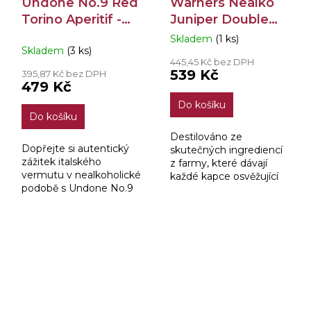
Undone No.9 Red
Warners Nealko
Torino Aperitif -
Juniper Double
Not Vermouth
0,5l
Skladem
(1 ks)
Průměrné
Skladem
(3 ks)
0,7l
hodnocení
445,45 Kč bez DPH
produktu
539 Kč
395,87 Kč bez DPH
je
479 Kč
5,0
Do košíku
z
Do košíku
5
hvězdiček.
Destilováno ze
Dopřejte si autentický
skutečných ingrediencí
zážitek italského
z farmy, které dávají
vermutu v nealkoholické
každé kapce osvěžující
podobě s Undone No.9
odvahu. 0% Juniper
Red Torino Aperitif - Not
Double Dry je destilován
Vermouth. Tento
s citronovým tymiánem,
rafinovaný aperitiv je
citronovou verbenou a
inspirován tradičním...
vodou...