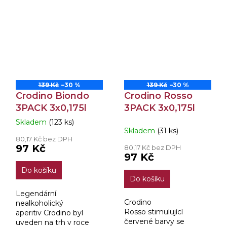
Captain Morgan Original
Spiced Gold.
Vyzkoušejte
všestrannost při
míchání...
139 Kč
–30 %
139 Kč
–30 %
Crodino Biondo
Crodino Rosso
3PACK 3x0,175l
3PACK 3x0,175l
Skladem
(123 ks)
Průměrné
Skladem
(31 ks)
hodnocení
80,17 Kč bez DPH
produktu
97 Kč
80,17 Kč bez DPH
je
97 Kč
5,0
Do košíku
z
Do košíku
5
hvězdiček.
Legendární
Crodino
nealkoholický
Rosso stimulující
aperitiv Crodino byl
červené barvy se
uveden na trh v roce