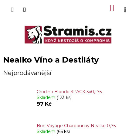
Přejít
NÁKU
na
obsah
KOŠÍK
Nealko Víno a Destiláty
Nejprodávanější
Crodino Biondo 3PACK 3x0,175l
Skladem
(123 ks)
97 Kč
Bon Voyage Chardonnay Nealko 0,75l
Skladem
(66 ks)