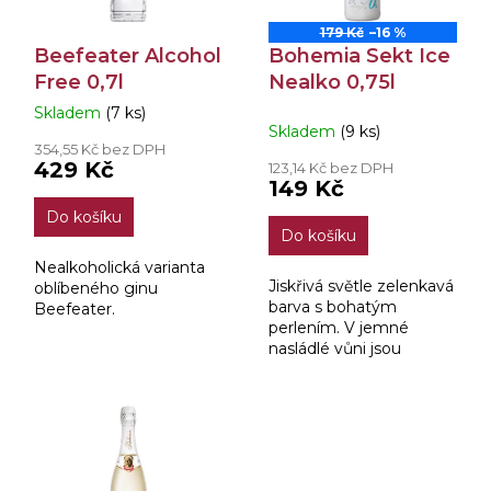
t
r
ů
179 Kč
–16 %
o
Beefeater Alcohol
Bohemia Sekt Ice
d
Free 0,7l
Nealko 0,75l
u
k
Skladem
(7 ks)
Průměrné
t
Skladem
(9 ks)
hodnocení
354,55 Kč bez DPH
ů
produktu
429 Kč
123,14 Kč bez DPH
je
149 Kč
3,8
Do košíku
z
Do košíku
5
hvězdiček.
Nealkoholická varianta
Jiskřivá světle zelenkavá
oblíbeného ginu
barva s bohatým
Beefeater.
perlením. V jemné
nasládlé vůni jsou
rozpoznatelné tóny
medových plástů a
lučního kvítí.