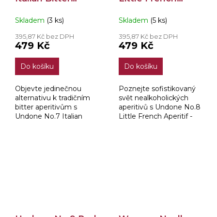
Aperitif - Not
Aperitif - Not
Skladem
(3 ks)
Skladem
(5 ks)
Orange Bitter 0,7l
Wine Aperitif 0,7l
395,87 Kč bez DPH
395,87 Kč bez DPH
479 Kč
479 Kč
Do košíku
Do košíku
Objevte jedinečnou
Poznejte sofistikovaný
alternativu k tradičním
svět nealkoholických
bitter aperitivům s
aperitivů s Undone No.8
Undone No.7 Italian
Little French Aperitif -
Bitter Aperitif - Not
Not Wine Aperitif. Tento
Orange Bitter. Tento
elegantní aperitiv přináší
nealkoholický aperitiv je
bohatou chuť
inspirován klasickými...
inspirovanou...