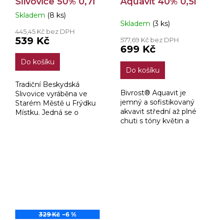
Slivovice 50% 0,7l
Aquavit 40% 0,5l
Skladem
(8 ks)
Průměrné
Skladem
(3 ks)
hodnocení
445,45 Kč bez DPH
produktu
539 Kč
577,69 Kč bez DPH
je
699 Kč
3,3
Do košíku
z
Do košíku
5
hvězdiček.
Tradiční Beskydská
Bivrost® Aquavit je
Slivovice vyráběna ve
jemný a sofistikovaný
Starém Městě u Frýdku
akvavit střední až plné
Místku. Jedná se o
chuti s tóny květin a
prvotřídní produkt z od
citrusových plodů, s
lokálního minivýrobce.
velmi dlouhým a
hřejivým kořeněným
závěrem.
329 Kč
–6 %