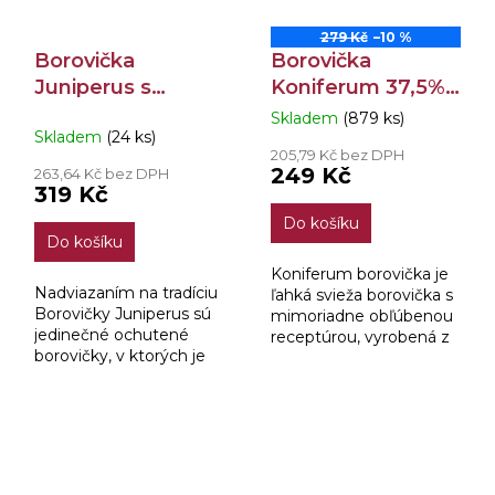
279 Kč
–10 %
Borovička
Borovička
Juniperus s
Koniferum 37,5%
Horcom 40% 0,7l
0,7l
Skladem
(879 ks)
Průměrné
Skladem
(24 ks)
hodnocení
205,79 Kč bez DPH
produktu
249 Kč
263,64 Kč bez DPH
je
319 Kč
3,9
Do košíku
z
Do košíku
5
hvězdiček.
Koniferum borovička je
Nadviazaním na tradíciu
ľahká svieža borovička s
Borovičky Juniperus sú
mimoriadne obľúbenou
jedinečné ochutené
receptúrou, vyrobená z
borovičky, v ktorých je
borovičkového destilátu
pridaná starostlivo
prekvasených borievok s
vybraná dávka z výluhu
pridaním kvalitného
koreňa horca a stebla
jemného liehu a...
zubrovky.