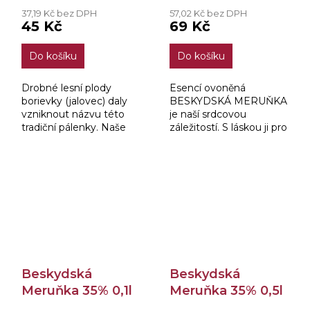
37,19 Kč bez DPH
57,02 Kč bez DPH
45 Kč
69 Kč
Do košíku
Do košíku
Drobné lesní plody
Esencí ovoněná
borievky (jalovec) daly
BESKYDSKÁ MERUŇKA
vzniknout názvu této
je naší srdcovou
tradiční pálenky. Naše
záležitostí. S láskou ji pro
BESKYDSKÁ
vás vyrábíme tak, aby
BOROVIČKA je
získala jemnou a
charakteristická
lahodnou chuť, která ji
osvěžující chutí, která
přímo předurčuje jako
vybízí k samostatné...
příjemný...
Beskydská
Beskydská
Meruňka 35% 0,1l
Meruňka 35% 0,5l