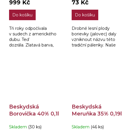
999 Kč
73 Kč
Do košíku
Do košíku
Tři roky odpočívala
Drobné lesní plody
v sudech z amerického
borievky (jalovec) daly
dubu. Teď
vzniknout názvu této
dozrála. Zlatavá barva,
tradiční pálenky. Naše
medovo-dřevitá vůně
BESKYDSKÁ
a 50,6 % alkoholu z ní
BOROVIČKA je
dělá noblesní tečku při...
charakteristická
osvěžující chutí, která
vybízí k samostatné...
Beskydská
Beskydská
Borovička 40% 0,1l
Meruňka 35% 0,19l
Skladem
(30 ks)
Skladem
(46 ks)