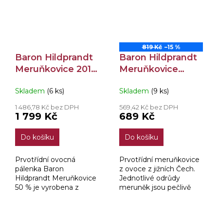
819 Kč
–15 %
Baron Hildprandt
Baron Hildprandt
Meruňkovice 2010
Meruňkovice
50% 0,7l
42,5% 0,7l
Skladem
(6 ks)
Skladem
(9 ks)
1 486,78 Kč bez DPH
569,42 Kč bez DPH
1 799 Kč
689 Kč
Do košíku
Do košíku
Prvotřídní ovocná
Prvotřídní meruňkovice
pálenka Baron
z ovoce z jižních Čech.
Hildprandt Meruňkovice
Jednotlivé odrůdy
50 % je vyrobena z
meruněk jsou pečlivě
výběrových meruněk z
vybírány a míchány pro
jižních Čech. Ruční
dosažení výjimečné a
rodinná malovýroba je
vyvážené chuti. Díky