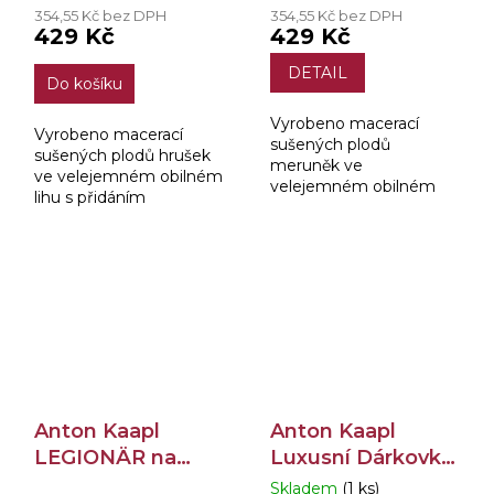
354,55 Kč bez DPH
354,55 Kč bez DPH
429 Kč
429 Kč
DETAIL
Do košíku
Vyrobeno macerací
Vyrobeno macerací
sušených plodů
sušených plodů hrušek
meruněk ve
ve velejemném obilném
velejemném obilném
lihu s přidáním
lihu s přidáním
hruškového destilátu a
meruňkového destilátu
naředěno měkkou
a naředěno měkkou
demineralizovanou
demineralizovanou
vodou ze 102 metrů
vodou ze 102 metrů
hlubokého vrtu v...
hlubokého vrtu v...
Anton Kaapl
Anton Kaapl
LEGIONÄR na
Luxusní Dárkovka
Švestkách 38%
5x0,05l
Skladem
(1 ks)
Průměrné