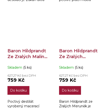
jemný a čistý destilát,
destilatéra pana Václava
který zraje 1 rok ve
Šitnera bylo dosaženo
smaltovaných tancích.
mimořádné kvality.
Baron Hildprandt
Baron Hildprandt
Ze Zralých Malin
Ze Zralých
40% 0,7l
Meruněk 40% 0,7l
Skladem
(5 ks)
Skladem
(5 ks)
627,27 Kč bez DPH
627,27 Kč bez DPH
759 Kč
759 Kč
Do košíku
Do košíku
Poctivý destilát
Baron Hildprandt ze
vyrobený macerací
Zralých Meruněk je