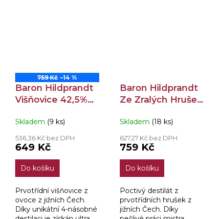
jižních Čech. Ruční
který zraje 1 rok ve
rodinná malovýroba je
smaltovaných tancích.
zárukou výjimečnosti a
díky trojnásobné...
759 Kč
–14 %
Baron Hildprandt
Baron Hildprandt
Višňovice 42,5%
Ze Zralých Hrušek
0,7l
40% 0,7l
Skladem
(9 ks)
Skladem
(18 ks)
536,36 Kč bez DPH
627,27 Kč bez DPH
649 Kč
759 Kč
Do košíku
Do košíku
Prvotřídní višňovice z
Poctivý destilát z
ovoce z jižních Čech.
prvotřídních hrušek z
Díky unikátní 4-násobné
jižních Čech. Díky
destilaci je získán ultra
pečlivé práci mistra