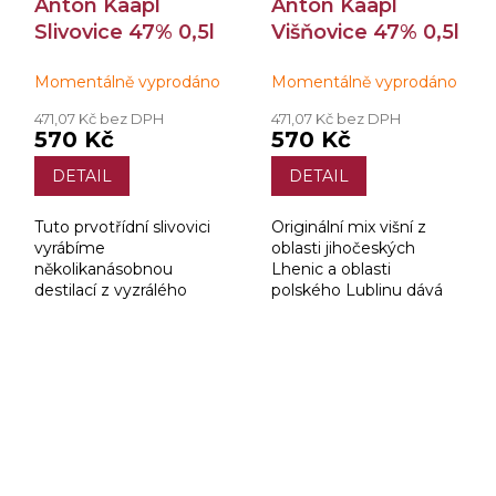
Anton Kaapl
Anton Kaapl
Slivovice 47% 0,5l
Višňovice 47% 0,5l
Momentálně vyprodáno
Momentálně vyprodáno
471,07 Kč bez DPH
471,07 Kč bez DPH
570 Kč
570 Kč
DETAIL
DETAIL
Tuto prvotřídní slivovici
Originální mix višní z
vyrábíme
oblasti jihočeských
několikanásobnou
Lhenic a oblasti
destilací z vyzrálého
polského Lublinu dává
kvasu připraveného z
jeden z nejjemnějších
kvalitních, sladkých a
destilátů. Díky kvalitně
zralých švestek od
vedené destilaci mistra
našeho ovocnáře z
destilatéra, má...
oblasti polského Lublinu.