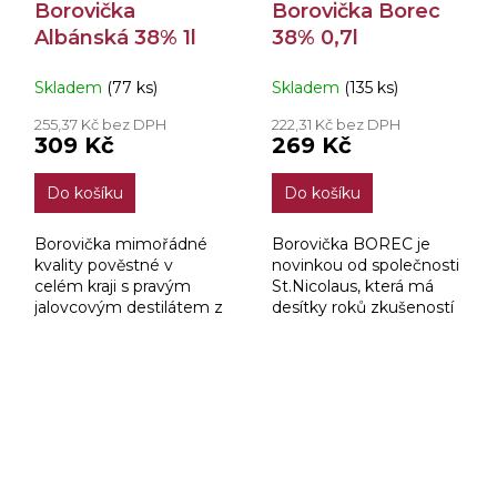
Borovička
Borovička Borec
Albánská 38% 1l
38% 0,7l
Skladem
(77 ks)
Skladem
(135 ks)
255,37 Kč bez DPH
222,31 Kč bez DPH
309 Kč
269 Kč
Do košíku
Do košíku
Borovička mimořádné
Borovička BOREC je
kvality pověstné v
novinkou od společnosti
celém kraji s pravým
St.Nicolaus, která má
jalovcovým destilátem z
desítky roků zkušeností
jalovčinek česaných z
s výrobou jalovcového
keřů albánských hor,
destilátu a borovičiek.
křišťálově čisté vody a
velejemného lihu....