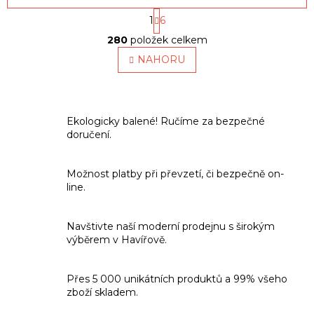
S
1
6
t
O
r
280
položek celkem
v
á
l
NAHORU
n
á
k
o
d
v
a
á
c
n
Ekologicky balené! Ručíme za bezpečné
í
í
doručení.
p
r
v
Možnost platby při převzetí, či bezpečně on-
k
line.
y
v
ý
Navštivte naší moderní prodejnu s širokým
p
výběrem v Havířově.
i
s
u
Přes 5 000 unikátních produktů a 99% všeho
zboží skladem.