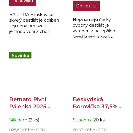
Do košíku
z
Do košíku
5
hvězdiček.
BARTIDA Hruškovice
Nejznámější český
skvělý destilát je oblíben
ovocný destilát je
zejména pro svou
vyroben z nejlepšího
jemnou vůni a chuť
švestkového kvasu.
čerstvě sklizených
BARTIDA Slivovice je
vyzrálých hrušek.
vyráběna v měděných
destilačních zařízeních
Novinka
Arnold Holstein, které
zaručují...
Bernard Pivní
Beskydská
Pálenka 2025
Borovička 37,5%
Barrel Aged
0,19l
Skladem
(2 ks)
Skladem
(20 ks)
50,6% 0,5l
825,62 Kč bez DPH
60,33 Kč bez DPH