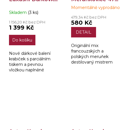
5x0,2l
0,5l
Momentálně vyprodáno
Průměrné
Skladem
(3 ks)
hodnocení
479,34 Kč bez DPH
produktu
580 Kč
1 156,20 Kč bez DPH
je
1 399 Kč
5,0
DETAIL
z
Do košíku
5
Originální mix
hvězdiček.
francouzských a
Nové dárkové balení
polských meruňek
krabiček s parciálním
destilovaný mistrem
tiskem a pevnou
destilatérem má
vložkou naplněné
intenzivní a nasládlou
lahvemi s našimi
vůni po meruňkách s
kvalitními destiláty a
velmi lehkým
likérem.
podtónem pecek.