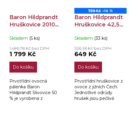
759 Kč
–14 %
Baron Hildprandt
Baron Hildprandt
Hruškovice 2010
Hruškovice 42,5%
50% 0,7l
0,7l
Skladem
(5 ks)
Skladem
(33 ks)
1 486,78 Kč bez DPH
536,36 Kč bez DPH
1 799 Kč
649 Kč
Do košíku
Do košíku
Prvotřídní ovocná
Prvotřídní hruškovice z
pálenka Baron
ovoce z jižních Čech.
Hildprandt Slivovice 50
Jednotlivé odrůdy
% je vyrobena z
hrušek jsou pečlivě
výběrových švestek z
vybírány a míchány pro
jižních Čech. Ruční
dosažení výjimečné a
rodinná malovýroba je
vyvážené chuti.
zárukou výjimečnosti a
díky trojnásobné...