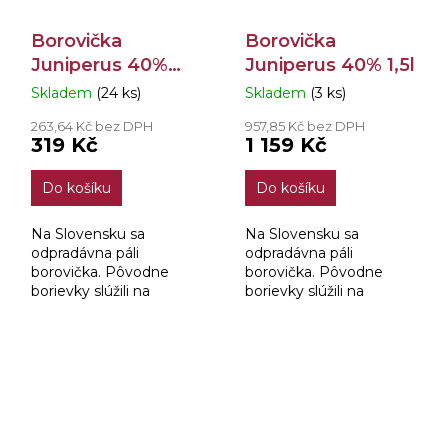
Borovička
Borovička
Juniperus 40%
Juniperus 40% 1,5l
0,7l
Skladem
(24 ks)
Skladem
(3 ks)
Průměrné
Průměrné
hodnocení
hodnocení
263,64 Kč bez DPH
957,85 Kč bez DPH
produktu
produktu
319 Kč
1 159 Kč
je
je
4,0
5,0
Do košíku
Do košíku
z
z
5
5
hvězdiček.
hvězdiček.
Na Slovensku sa
Na Slovensku sa
odpradávna páli
odpradávna páli
borovička. Pôvodne
borovička. Pôvodne
borievky slúžili na
borievky slúžili na
dochutenie drsného
dochutenie drsného
zemiakového liehu.
zemiakového liehu.
Neskôr sa výrobný
Neskôr sa výrobný
proces zdokonalil a
proces zdokonalil a
borovička sa začala
borovička sa začala
vyrábať...
vyrábať...