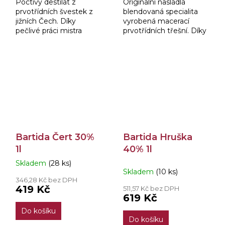
Poctivý destilát z
Originální nasládlá
prvotřídních švestek z
blendovaná specialita
jižních Čech. Díky
vyrobená macerací
pečlivé práci mistra
prvotřídních třešní. Díky
destilatéra pana Václava
pečlivé práci mistra
Šitnera bylo dosaženo
destilatéra pana Václava
mimořádné kvality.
Šitnera bylo dosaženo
mimořádné kvality....
Bartida Čert 30%
Bartida Hruška
1l
40% 1l
Skladem
(28 ks)
Průměrné
Skladem
(10 ks)
hodnocení
346,28 Kč bez DPH
produktu
419 Kč
511,57 Kč bez DPH
je
619 Kč
4,3
Do košíku
z
Do košíku
5