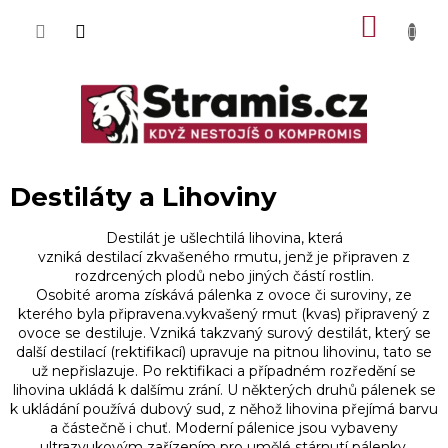
Přejít
NÁKU
na
obsah
KOŠÍK
Destiláty a Lihoviny
Destilát je ušlechtilá lihovina, která
vzniká destilací zkvašeného rmutu, jenž je připraven z
rozdrcených plodů nebo jiných částí rostlin.
Osobité aroma získává pálenka z ovoce či suroviny, ze
kterého byla připravena.vykvašený rmut (kvas) připravený z
ovoce se destiluje. Vzniká takzvaný surový destilát, který se
další destilací (rektifikací) upravuje na pitnou lihovinu, tato se
už nepřislazuje. Po rektifikaci a případném rozředění se
lihovina ukládá k dalšímu zrání. U některých druhů pálenek se
k ukládání používá dubový sud, z něhož lihovina přejímá barvu
a částečně i chuť. Moderní pálenice jsou vybaveny
ultrazvukovým zařízením pro umělé stárnutí pálenky.