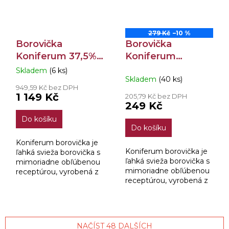
279 Kč
–10 %
Borovička
Borovička
Koniferum 37,5%
Koniferum
1,5l
Brusinka 37,5%
Skladem
(6 ks)
Průměrné
Skladem
(40 ks)
0,7l
hodnocení
949,59 Kč bez DPH
produktu
1 149 Kč
205,79 Kč bez DPH
je
249 Kč
4,0
Do košíku
z
Do košíku
5
hvězdiček.
Koniferum borovička je
Koniferum borovička je
ľahká svieža borovička s
ľahká svieža borovička s
mimoriadne obľúbenou
mimoriadne obľúbenou
receptúrou, vyrobená z
receptúrou, vyrobená z
borovičkového destilátu
borovičkového destilátu
prekvasených borievok s
prekvasených borievok s
pridaním kvalitného
pridaním kvalitného
jemného liehu a...
jemného liehu a...
NAČÍST 48 DALŠÍCH