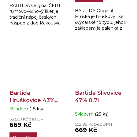
hvězdiček.
BARTIDA Original ČERT
BARTIDA Original
rumovo-višňový likér je
Hruška je hruškový likér
tradiční nápoj českých
švýcarského typu, jehož
hospod z dob Rakouska
základem je pálenka z
– Uherska.
hrušek odrůdy Williams
doplněná o hruškový
mošt.
Bartida
Bartida Slivovice
Hruškovice 43%
47% 0,7l
0,7l
Skladem
(18 ks)
Průměrné
Skladem
(29 ks)
hodnocení
552,89 Kč bez DPH
produktu
669 Kč
552,89 Kč bez DPH
je
669 Kč
3,6