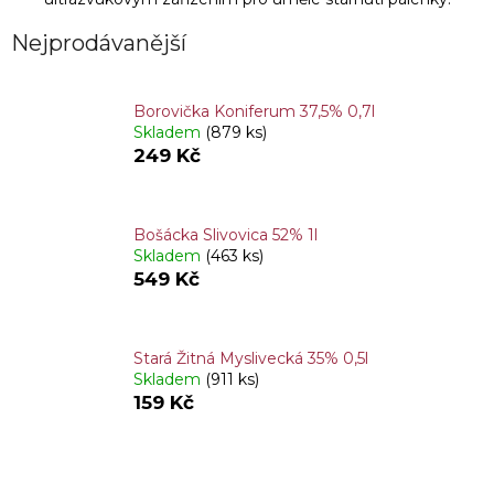
Nejprodávanější
Borovička Koniferum 37,5% 0,7l
Skladem
(879 ks)
249 Kč
Bošácka Slivovica 52% 1l
Skladem
(463 ks)
549 Kč
Stará Žitná Myslivecká 35% 0,5l
Skladem
(911 ks)
159 Kč
Ř