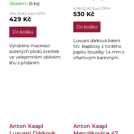
Skladem
(6 ks)
0,7l
hodnocení
438,02 Kč bez DPH
produktu
530 Kč
354,55 Kč bez DPH
je
429 Kč
5,0
Do košíku
z
Do košíku
5
hvězdiček.
Luxusní dárková balení
Vyrobeno macerací
tzv. klapboxy z tvrdého
sušených plodů švestek
papíru tloušťky 1,4 mm s
ve velejemném obilném
ofsetovým barevným
lihu s přidáním
tiskem a matnou
švestkového destilátu a
laminací naplněné
naředěno měkkou
lahvemi s naším
demineralizovanou
kvalitním destilátem.
vodou ze 102 metrů
hlubokého vrtu v...
Anton Kaapl
Anton Kaapl
Luxusní Dárkovka
Meruňkovice 47%