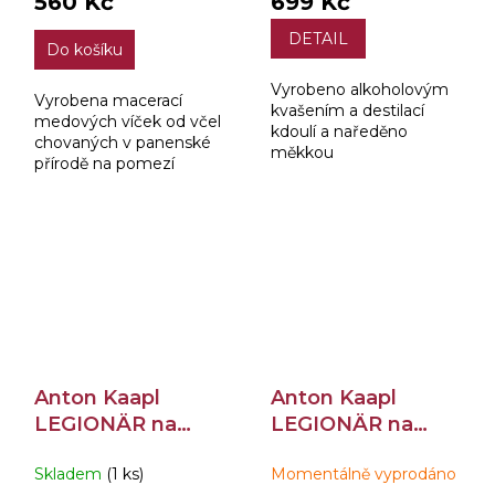
560 Kč
699 Kč
DETAIL
Do košíku
Vyrobeno alkoholovým
Vyrobena macerací
kvašením a destilací
medových víček od včel
kdoulí a naředěno
chovaných v panenské
měkkou
přírodě na pomezí
demineralizovanou
Třeboňské pánve a
vodou ze 102 metrů
Novohradských hor v
hlubokého vrtu v
naší výborné jablkovici.
klikovském souvrství
Třeboňské pánve. Bez
dalších...
Anton Kaapl
Anton Kaapl
LEGIONÄR na
LEGIONÄR na
Hruškách 38% 0,7l
Meruňkách 38%
Skladem
(1 ks)
Momentálně vyprodáno
0,7l