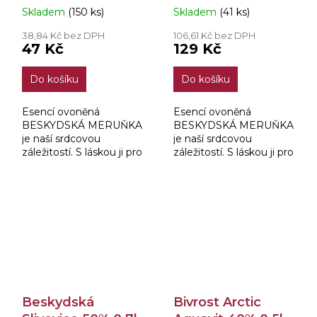
Skladem
(150 ks)
Skladem
(41 ks)
38,84 Kč bez DPH
106,61 Kč bez DPH
47 Kč
129 Kč
Do košíku
Do košíku
Esencí ovoněná
Esencí ovoněná
BESKYDSKÁ MERUŇKA
BESKYDSKÁ MERUŇKA
je naší srdcovou
je naší srdcovou
záležitostí. S láskou ji pro
záležitostí. S láskou ji pro
vás vyrábíme tak, aby
vás vyrábíme tak, aby
získala jemnou a
získala jemnou a
lahodnou chuť, která ji
lahodnou chuť, která ji
přímo předurčuje jako
přímo předurčuje jako
příjemný...
příjemný...
Beskydská
Bivrost Arctic