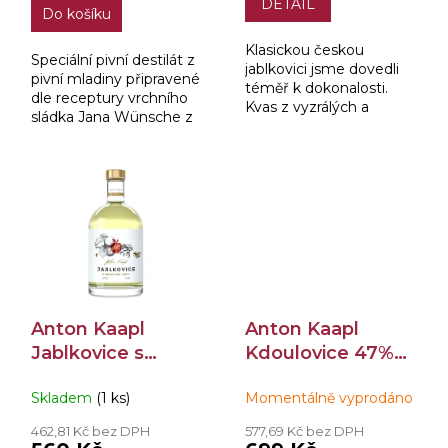
DETAIL
Do košíku
Klasickou českou
Speciální pivní destilát z
jablkovici jsme dovedli
pivní mladiny připravené
téměř k dokonalosti.
dle receptury vrchního
Kvas z vyzrálých a
sládka Jana Wünsche z
sladkých jablek od
Pivovaru Jílovice
našeho ovocnáře z
speciálně pro náš lihovar.
oblasti jihočeských
Lhenic
Anton Kaapl
Anton Kaapl
Jablkovice s
Kdoulovice 47%
Medovými Víčky
0,5l
Skladem
(1 ks)
Momentálně vyprodáno
35% 0,5l
462,81 Kč bez DPH
577,69 Kč bez DPH