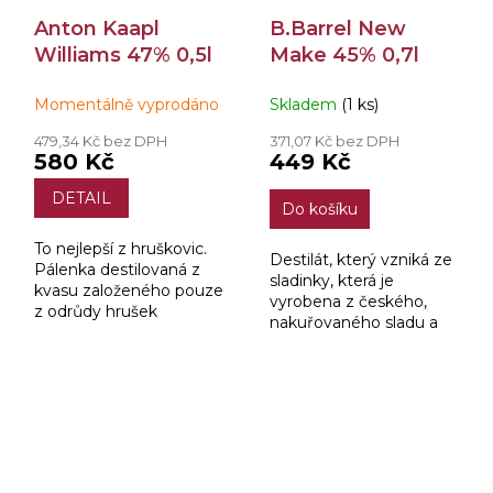
Anton Kaapl
B.Barrel New
Williams 47% 0,5l
Make 45% 0,7l
Momentálně vyprodáno
Skladem
(1 ks)
479,34 Kč bez DPH
371,07 Kč bez DPH
580 Kč
449 Kč
DETAIL
Do košíku
To nejlepší z hruškovic.
Destilát, který vzniká ze
Pálenka destilovaná z
sladinky, která je
kvasu založeného pouze
vyrobena z českého,
z odrůdy hrušek
nakuřovaného sladu a
Williams.
vody z artézských
studní v Zámecké
palírně, Blatná pod
dohledem mistra
destilatéra Václava...