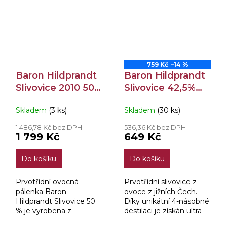
zárukou výjimečnosti a
unikátní 4-násobné...
díky...
759 Kč
–14 %
Baron Hildprandt
Baron Hildprandt
Slivovice 2010 50%
Slivovice 42,5%
0,7l
0,7l
Skladem
(3 ks)
Skladem
(30 ks)
1 486,78 Kč bez DPH
536,36 Kč bez DPH
1 799 Kč
649 Kč
Do košíku
Do košíku
Prvotřídní ovocná
Prvotřídní slivovice z
pálenka Baron
ovoce z jižních Čech.
Hildprandt Slivovice 50
Díky unikátní 4-násobné
% je vyrobena z
destilaci je získán ultra
výběrových švestek z
jemný a čistý destilát,