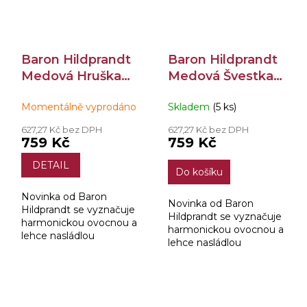
Baron Hildprandt
Baron Hildprandt
Medová Hruška
Medová Švestka
30% 0,7l
30% 0,7l
Momentálně vyprodáno
Skladem
(5 ks)
627,27 Kč bez DPH
627,27 Kč bez DPH
759 Kč
759 Kč
DETAIL
Do košíku
Novinka od Baron
Novinka od Baron
Hildprandt se vyznačuje
Hildprandt se vyznačuje
harmonickou ovocnou a
harmonickou ovocnou a
lehce nasládlou
lehce nasládlou
medovou chutí, která v
medovou chutí, která v
sobě pojí pravý destilát,
sobě pojí pravý destilát,
ovocný macerát a med.
ovocný macerát a med.