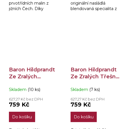
prvotřídních malin z
originální nasládlá
jižních Čech. Díky
blendovaná specialita z
pečlivé práci mistra
ovoce z jižních Čech,
destilatéra pana Václava
která vychází z původní
Šitnera bylo dosaženo
receptury z doby
mimořádné kvality.
založení palírny a vzniká
pod...
Baron Hildprandt
Baron Hildprandt
Ze Zralých
Ze Zralých Třešní
Švestek 40% 0,7l
40% 0,7l
Skladem
(10 ks)
Skladem
(7 ks)
627,27 Kč bez DPH
627,27 Kč bez DPH
759 Kč
759 Kč
Do košíku
Do košíku