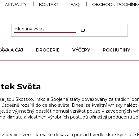
AKTUALITY
KONTAKT
FAQ
OBCHODNÍ PODMÍNK
KÁVA A ČAJ
DROGERIE
VÝČEPY
POCHUTINY
tek Světa
e jsou Skotsko, Irsko a Spojené státy považovány za tradiční do
t úspěšně rozšířil do celého světa. Dnes lze kvalitní whisky naléz
je, že výjimečný destilát nemusí vznikat pouze v zavedených whi
ho klimatu a vlastních výrobních postupů přinášejí producenti ze
z prvních zemí, která se dokázala prosadit vedle skotských a ir