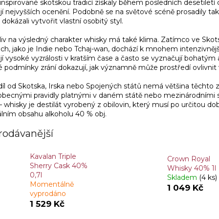
 inspirované skotskou tradicí získaly během posledních desetiletí 
í nejvyšších ocenění. Podobně se na světové scéně prosadily také
 dokázali vytvořit vlastní osobitý styl.
liv na výsledný charakter whisky má také klima. Zatímco ve Skots
ch, jako je Indie nebo Tchaj-wan, dochází k mnohem intenzivnějš
jí vysoké vyzrálosti v kratším čase a často se vyznačují bohat
é podmínky zrání dokazují, jak významně může prostředí ovlivnit 
íl od Skotska, Irska nebo Spojených států nemá většina těchto ze
 obecnými pravidly platnými v daném státě nebo mezinárodními st
– whisky je destilát vyrobený z obilovin, který musí po určitou d
lním obsahu alkoholu 40 % obj.
rodávanější
Kavalan Triple
Crown Royal
Sherry Cask 40%
Whisky 40% 1l
0,7l
Skladem
(4 ks)
Momentálně
1 049 Kč
vyprodáno
1 529 Kč