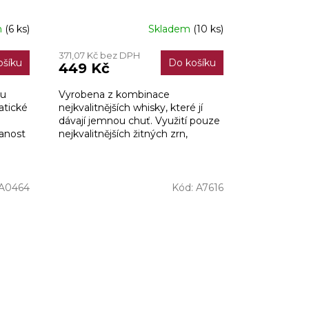
m
(6 ks)
Skladem
(10 ks)
371,07 Kč bez DPH
ošíku
Do košíku
449 Kč
ou
Vyrobena z kombinace
atické
nejkvalitnějších whisky, které jí
dávají jemnou chuť. Využití pouze
vanost
nejkvalitnějších žitných zrn,
o
kukuřice a křišťálově průzračné
kanadské vody dělá z Black...
A0464
Kód:
A7616