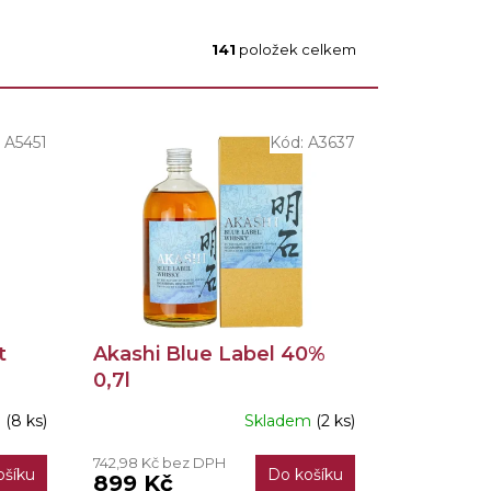
141
položek celkem
:
A5451
Kód:
A3637
t
Akashi Blue Label 40%
0,7l
m
(8 ks)
Skladem
(2 ks)
Průměrné
hodnocení
742,98 Kč bez DPH
produktu
ošíku
Do košíku
899 Kč
je