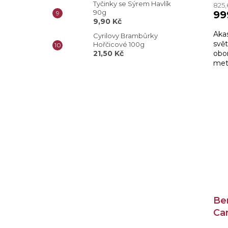
Tyčinky se Sýrem Havlík
825,
90g
99
9,90 Kč
Akas
Cyrilovy Brambůrky
svět
Hořčicové 100g
obo
21,50 Kč
met
výro
Be
Ca
45