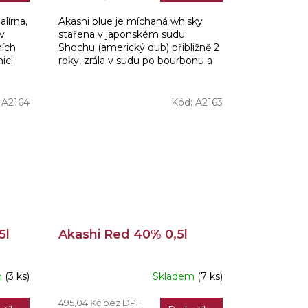
4,0
alírna,
Akashi blue je míchaná whisky
z
 v
stařena v japonském sudu
5
ních
Shochu (americký dub) přibližně 2
hvězdiček.
nici
roky, zrála v sudu po bourbonu a
následně finish v sherry sudech po
dobu 1 roku.
:
A2164
Kód:
A2163
5l
Akashi Red 40% 0,5l
m
(3 ks)
Skladem
(7 ks)
495,04 Kč bez DPH