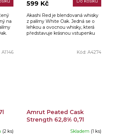
ošíku
Do košíku
599 Kč
rčený
Akashi Red je blendovaná whisky
ený na
z palírny White Oak. Jedná se o
lírny
lehkou a ovocnou whisky, která
ak.
představuje krásnou vstupenku
do světa japonské whisky.
:
A1146
Kód:
A4274
7l
Amrut Peated Cask
Strength 62,8% 0,7l
m
(2 ks)
Skladem
(1 ks)