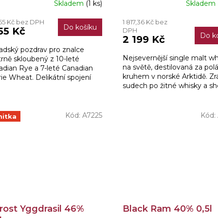
Skladem
(1 ks)
Skladem
Průměrné
hodnocení
55 Kč bez DPH
1 817,36 Kč bez
produktu
Do košíku
155 Kč
DPH
je
Do k
2 199 Kč
5,0
adský pozdrav pro znalce
z
Nejsevernější single malt wh
rně skloubený z 10-leté
5
na světě, destilovaná za pol
adian Rye a 7-leté Canadian
hvězdiček.
kruhem v norské Arktidě. Zrá
rie Wheat. Delikátní spojení
sudech po žitné whisky a sh
í za vychutnání.
Amontillado. Výjimečně
komplexní profil s...
Kód:
A7225
Kód:
mitka
rost Yggdrasil 46%
Black Ram 40% 0,5l