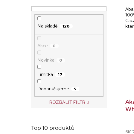
Abas
100
Caca
Na skladě
kter
128
před
pro 
Akce
0
Novinka
0
Limitka
17
Doporučujeme
5
Ak
ROZBALIT FILTR
Wh
Top 10 produktů
610,