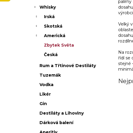
palírny
p
dosahuj
Whisky
a
výrobci
n
Irská
e
Velký v
Skotská
l
oblaste
dosahu
Americká
rozdíln
Zbytek Světa
Na rozd
Česká
řídí se
stejné 
Rum a Třtinové Destiláty
minimá
Tuzemák
Nejp
Vodka
Likér
Gin
Destiláty a Lihoviny
Dárková balení
Aperitiv