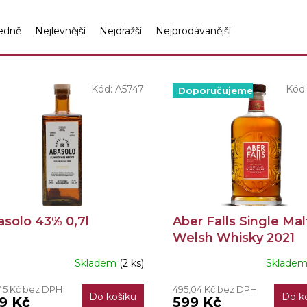
edně
Nejlevnější
Nejdražší
Nejprodávanější
Kód:
A5747
Kód
Doporučujeme
asolo 43% 0,7l
Aber Falls Single Mal
Welsh Whisky 2021
Release 40% 0,7l
Skladem
(2 ks)
Sklade
Průměrné
hodnocení
45 Kč bez DPH
495,04 Kč bez DPH
produktu
Do košíku
Do k
9 Kč
599 Kč
je