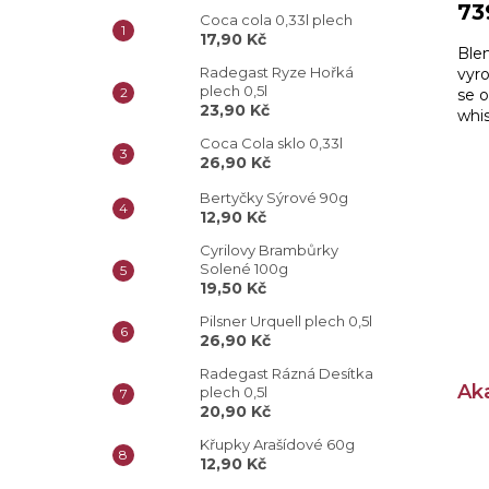
73
Coca cola 0,33l plech
17,90 Kč
Ble
Radegast Ryze Hořká
vyro
plech 0,5l
se 
23,90 Kč
whis
mír
Coca Cola sklo 0,33l
jem
26,90 Kč
Bertyčky Sýrové 90g
12,90 Kč
Cyrilovy Brambůrky
Solené 100g
19,50 Kč
Pilsner Urquell plech 0,5l
26,90 Kč
Radegast Rázná Desítka
Aka
plech 0,5l
20,90 Kč
Křupky Arašídové 60g
12,90 Kč