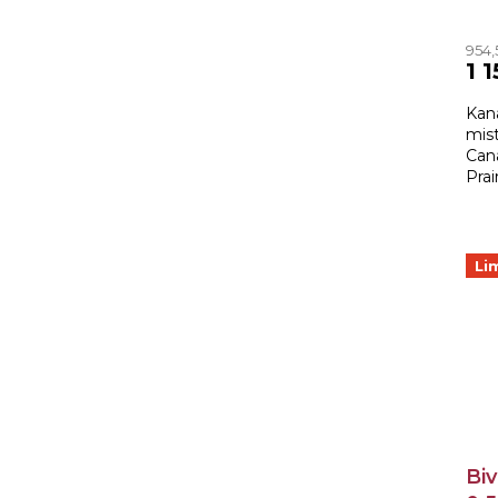
954,
1 
Kan
mist
Can
Prai
stoj
Li
Biv