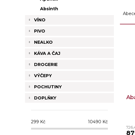
Ř
Absinth
a
Abec
z
VÍNO
e
PIVO
n
V
í
ý
NEALKO
p
p
r
i
KÁVA A ČAJ
o
s
DROGERIE
d
p
u
r
VÝČEPY
k
o
t
d
POCHUTINY
ů
u
Ab
DOPLŇKY
k
t
ů
299
Kč
10490
Kč
726,
87