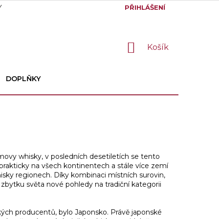
Y
GDPR
PŘIHLÁŠENÍ
NÁKUPNÍ
Košík
KOŠÍK
DOPLŇKY
movy whisky, v posledních desetiletích se tento
t prakticky na všech kontinentech a stále více zemí
sky regionech. Díky kombinaci místních surovin,
 zbytku světa nové pohledy na tradiční kategorii
ských producentů, bylo Japonsko. Právě japonské