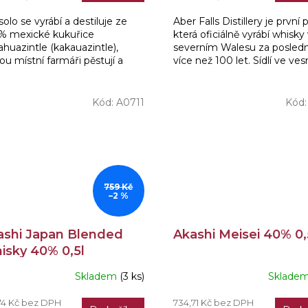
3,0
olo se vyrábí a destiluje ze
Aber Falls Distillery je první p
z
% mexické kukuřice
která oficiálně vyrábí whisky
5
huazintle (kakauazintle),
severním Walesu za posled
hvězdiček.
ou místní farmáři pěstují a
více než 100 let. Sídlí ve ves
ávají již více než 200 generací
Abergwyngregyn poblíž
její výraznou a...
Llanfairfechanu, v...
Kód:
A0711
Kód
759 Kč
–2 %
ashi Japan Blended
Akashi Meisei 40% 0,
isky 40% 0,5l
Skladem
(3 ks)
Sklade
74 Kč bez DPH
734,71 Kč bez DPH