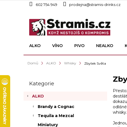
Přejít
602 754 949
prodejna@stramis-drinks.cz
na
obsah
ALKO
VÍNO
PIVO
NEALKO
Domů
ALKO
Whisky
Zbytek Světa
P
Zby
o
Kategorie
Přeskočit
s
kategorie
Přestož
t
destilá
ALKO
r
dokazu
a
Brandy a Cognac
odlišné
n
whisky.
Tequila a Mezcal
n
í
Jednou 
Miniatury