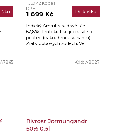
1 569,42 Kč bez
DPH
ošíku
Do košíku
1 899 Kč
Indický Amrut v sudové síle
z
62,8%. Tentokrát se jedná ale o
peated (nakouřenou variantu).
Zrál v dubových sudech. Ve
at v
Whisky Bibli od Jima Murrayho
ho
získal 92 bodů!
A7865
Kód:
A8027
%
Bivrost Jormungandr
50% 0,5l