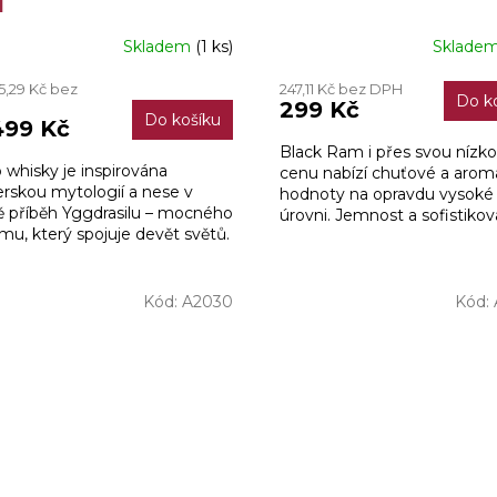
l
Skladem
(1 ks)
Sklade
měrné
nocení
5,29 Kč bez
247,11 Kč bez DPH
duktu
Do k
299 Kč
H
Do košíku
499 Kč
Black Ram i přes svou nízk
 whisky je inspirována
cenu nabízí chuťové a arom
rskou mytologií a nese v
hodnoty na opravdu vysoké
diček.
ě příběh Yggdrasilu – mocného
úrovni. Jemnost a sofistiko
mu, který spojuje devět světů.
z něj činí skvělou nabídku pr
každou...
Kód:
A2030
Kód: