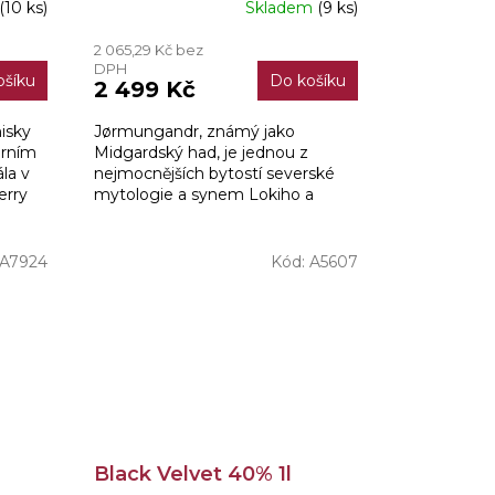
(10 ks)
Skladem
(9 ks)
2 065,29 Kč bez
DPH
ošíku
Do košíku
2 499 Kč
isky
Jørmungandr, známý jako
árním
Midgardský had, je jednou z
la v
nejmocnějších bytostí severské
erry
mytologie a synem Lokiho a
obryně Angrboði. Podle legendy
byl Odinem svržen do oceánu,
kde...
A7924
Kód:
A5607
Black Velvet 40% 1l