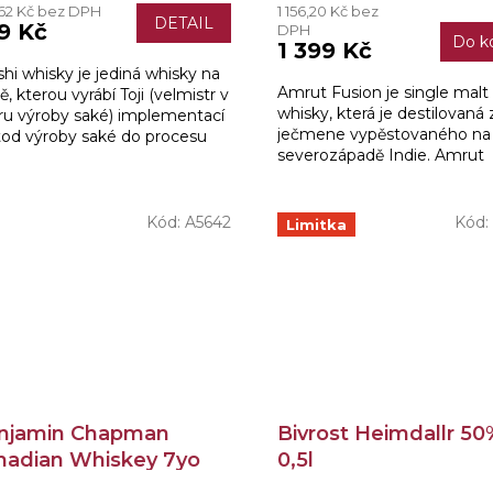
62 Kč bez DPH
1 156,20 Kč bez
DETAIL
9 Kč
DPH
Do k
1 399 Kč
hi whisky je jediná whisky na
Amrut Fusion je single malt
ě, kterou vyrábí Toji (velmistr v
whisky, která je destilovaná 
ru výroby saké) implementací
ječmene vypěstovaného na
od výroby saké do procesu
severozápadě Indie. Amrut
by whisky.
nechává svoji whisky dozráv
sudech z nového americké
dubu a...
Kód:
A5642
Kód:
Limitka
njamin Chapman
Bivrost Heimdallr 50
nadian Whiskey 7yo
0,5l
% 0,7l