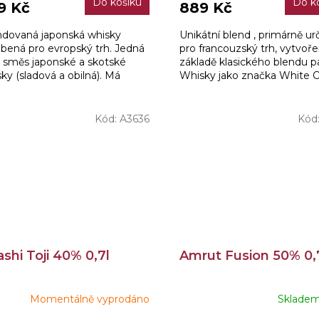
Do košíku
Do k
9 Kč
889 Kč
ndovaná japonská whisky
Unikátní blend , primárně u
bená pro evropský trh. Jedná
pro francouzský trh, vytvoř
o směs japonské a skotské
základě klasického blendu pa
ky (sladová a obilná). Má
Whisky jako značka White O
né aroma a mimořádně
nou kouřovou stopou.
Kód:
A3636
Kód
shi Toji 40% 0,7l
Amrut Fusion 50% 0,
Momentálně vyprodáno
Sklade