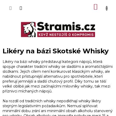
Přejít
NÁKU
na
obsah
KOŠÍK
Likéry na bázi Skotské Whisky
Likéry na bázi whisky představují kategorii nápojů, která
spojuje charakter tradiční whisky se sladšími a aromatičtějšími
složkami. Jejich cílem není konkurovat klasickým whisky, ale
nabídnout přístupnější alternativu pro spotřebitele, kteří
preferují jemnější a sladší chuťový profil. Díky tomu se těší
velké oblibě jak mezi začínajícími milovníky whisky, tak mezi
příznivci míchaných nápojů.
Na rozdíl od tradičních whisky nepodléhají whisky likéry
stejným legislativním požadavkům. Nemusí splňovat
minimální dobu zrání ani minimální obsah alkoholu stanovený
pro whisky. Obsah alkoholu se zpravidla pohybuje mezi 15 a