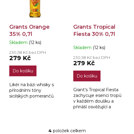
Grants Orange
Grants Tropical
35% 0,7l
Fiesta 30% 0,7l
Skladem
(12 ks)
Průměrné
Skladem
(12 ks)
hodnocení
230,58 Kč bez DPH
produktu
279 Kč
230,58 Kč bez DPH
je
279 Kč
2,8
Do košíku
z
Do košíku
5
hvězdiček.
Likér na bázi whisky s
Grant’s Tropical Fiesta
přírodními tóny
zachycuje esenci tropů
sicilských pomerančů.
v každém doušku a
přináší osvěžující a
moderní pojetí whisky
zážitku. Nečekaná
exploze chutí energicky
ztělesňuje atmosféru...
4
položek celkem
O