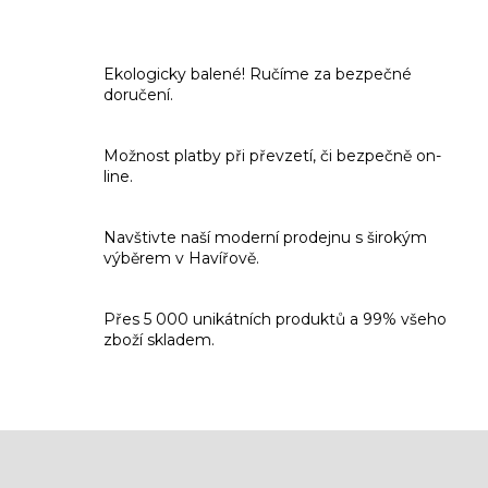
v
l
á
Ekologicky balené! Ručíme za bezpečné
d
doručení.
a
c
í
Možnost platby při převzetí, či bezpečně on-
p
line.
r
v
k
Navštivte naší moderní prodejnu s širokým
y
výběrem v Havířově.
v
ý
p
Přes 5 000 unikátních produktů a 99% všeho
i
zboží skladem.
s
u