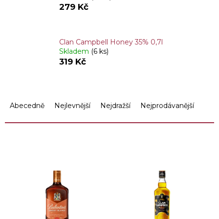
279 Kč
Clan Campbell Honey 35% 0,7l
Skladem
(6 ks)
319 Kč
Ř
a
Abecedně
Nejlevnější
Nejdražší
Nejprodávanější
z
e
n
OTEVŘÍT FILTR
í
p
V
r
ý
o
p
d
i
u
s
k
p