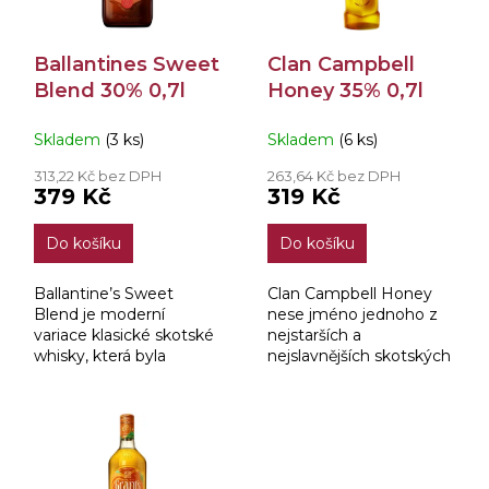
t
r
ů
o
Ballantines Sweet
Clan Campbell
d
Blend 30% 0,7l
Honey 35% 0,7l
u
k
t
Skladem
(3 ks)
Skladem
(6 ks)
ů
313,22 Kč bez DPH
263,64 Kč bez DPH
379 Kč
319 Kč
Do košíku
Do košíku
Ballantine’s Sweet
Clan Campbell Honey
Blend je moderní
nese jméno jednoho z
variace klasické skotské
nejstarších a
whisky, která byla
nejslavnějších skotských
vytvořena s cílem
klanů: The Clan
oslovit nové generace
Campbell. Představuje
milovníků jemnějších
harmonické spojení
chutí. Vyniká lehkým,
dvou řemesel: tradiční
sladce laděným...
skotské whisky,...