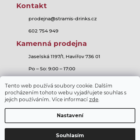
Kontakt
prodejna@stramis-drinks.cz
602 754 949
Kamenná prodejna
Jaselská 1197/1, Havířov 736 01
Po – So: 9:00 – 17:00
Tento web používá soubory cookie. Dalším
procházením tohoto webu vyjadřujete souhlas s
jejich používáním.. Více informací
zde
.
Stramis.cz
všechna práva vyhrazena.
Vytvořil Shoptet
,
Studio S!ck
a
Horymír Jahoda
Nastavení
Souhlasím
V internetovém obchodě stramis.cz platí zákaz prodeje