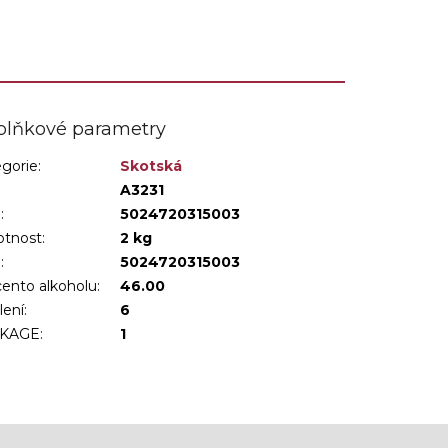
plňkové parametry
gorie
:
Skotská
:
A3231
:
5024720315003
tnost
:
2 kg
N
:
5024720315003
ento alkoholu
:
46.00
lení
:
6
KAGE
:
1