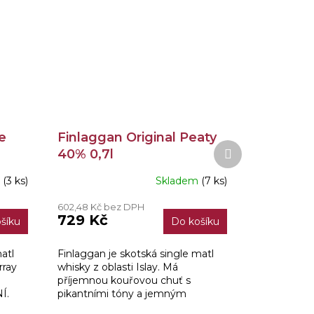
e
Finlaggan Original Peaty
Další
40% 0,7l
produkt
m
(3 ks)
Skladem
(7 ks)
Průměrné
hodnocení
602,48 Kč bez DPH
produktu
729 Kč
šíku
Do košíku
je
4,5
z
atl
Finlaggan je skotská single matl
5
rray
whisky z oblasti Islay. Má
hvězdiček.
příjemnou kouřovou chuť s
Í.
pikantními tóny a jemným
nádechem moře.