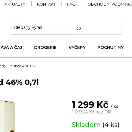
AKTUALITY
KONTAKT
FAQ
OBCHODNÍ PODMÍNK
KÁVA A ČAJ
DROGERIE
VÝČEPY
POCHUTINY
rry Finished 46% 0,7l
d 46% 0,7l
1 299 Kč
/ ks
1 073,55 Kč bez DPH
Měrná
Skladem
(4 ks)
cena: