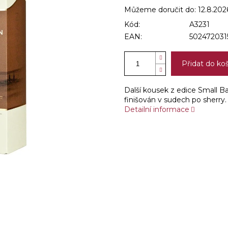
Můžeme doručit do:
12.8.202
Kód:
A3231
EAN:
502472031
Přidat do ko
Další kousek z edice Small B
finišován v sudech po sherry
Detailní informace