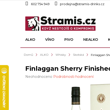
Přejít
602 754 949
prodejna@stramis-drinks.cz
na
obsah
ALKO
VÍNO
PIVO
NEALKO
Domů
ALKO
Whisky
Skotská
Finlaggan She
Finlaggan Sherry Finishe
Průměrné
Neohodnoceno
Podrobnosti hodnocení
hodnocení
produktu
je
0,0
z
5
hvězdiček.