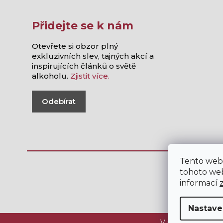
Přidejte se k nám
Otevřete si obzor plný
exkluzivních slev, tajných akcí a
inspirujících článků o světě
alkoholu.
Zjistit více.
Odebírat
Tento web
tohoto web
informací
Nastave
V internetovém ob