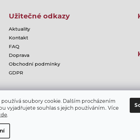
Užitečné odkazy
Aktuality
Kontakt
FAQ
Doprava
Obchodní podmínky
GDPR
 používá soubory cookie. Dalším procházením
S
u vyjadřujete souhlas s jejich používáním.. Více
zde
.
ní
chodě stramis.cz platí zákaz prodeje alkoholických nápojů osob