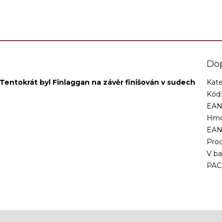
Do
Tentokrát byl Finlaggan na závěr finišován v sudech
Kate
Kód
EAN
Hmo
EA
Proc
V ba
PAC