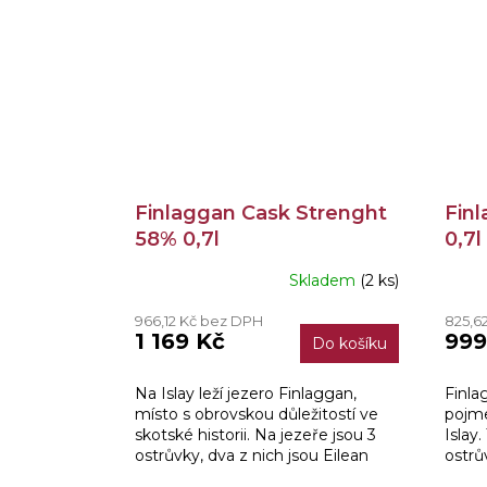
Finlaggan Cask Strenght
Fin
58% 0,7l
0,7l
Skladem
(2 ks)
966,12 Kč bez DPH
825,6
1 169 Kč
999
Do košíku
Na Islay leží jezero Finlaggan,
Finla
místo s obrovskou důležitostí ve
pojme
skotské historii. Na jezeře jsou 3
Islay
ostrůvky, dva z nich jsou Eilean
ostrů
Mor a Eilean na Comhairle.
Eilea