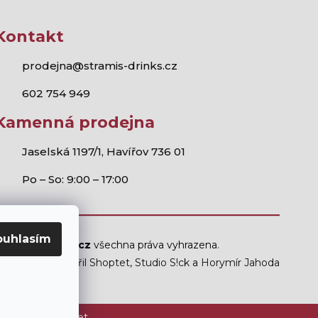
Kontakt
prodejna@stramis-drinks.cz
602 754 949
Kamenná prodejna
Jaselská 1197/1, Havířov 736 01
Po – So: 9:00 – 17:00
ouhlasím
Stramis.cz
všechna práva vyhrazena.
Vytvořil Shoptet
,
Studio S!ck
a
Horymír Jahoda
ám mladším 18 let.