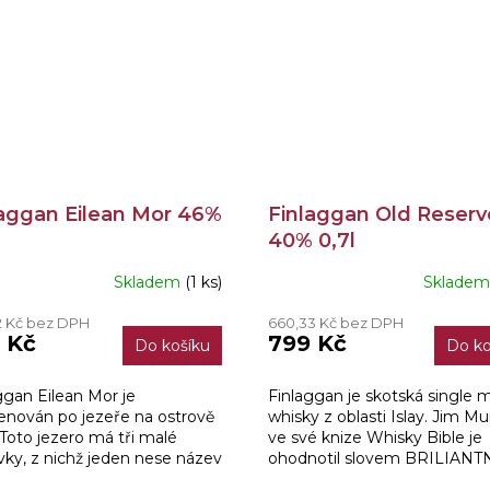
laggan Eilean Mor 46%
Finlaggan Old Reserv
40% 0,7l
Skladem
(1 ks)
Sklade
Průměrné
hodnocení
2 Kč bez DPH
660,33 Kč bez DPH
produktu
 Kč
799 Kč
Do košíku
Do ko
je
4,0
z
ggan Eilean Mor je
Finlaggan je skotská single m
5
nován po jezeře na ostrově
whisky z oblasti Islay. Jim Mu
hvězdiček.
. Toto jezero má tři malé
ve své knize Whisky Bible je
vky, z nichž jeden nese název
ohodnotil slovem BRILIANTN
n Mor.