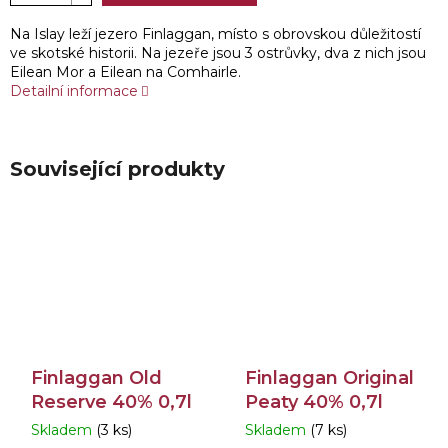
Na Islay leží jezero Finlaggan, místo s obrovskou důležitostí
ve skotské historii. Na jezeře jsou 3 ostrůvky, dva z nich jsou
Eilean Mor a Eilean na Comhairle.
Detailní informace
Související produkty
Finlaggan Old
Finlaggan Original
Reserve 40% 0,7l
Peaty 40% 0,7l
Skladem
(3 ks)
Skladem
(7 ks)
Průměrné
Průměrné