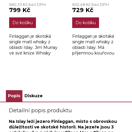
hodnocení
hodnocení
660,33 Kč bez DPH
602,48 Kč bez DPH
produktu
produktu
799 Kč
729 Kč
je
je
4,0
4,5
Do košíku
Do košíku
z
z
5
5
hvězdiček.
hvězdiček.
Finlaggan je skotská
Finlaggan je skotská
single matl whisky z
single matl whisky z
oblasti Islay. Jim Murray
oblasti Islay. Má
ve své knize Whisky
příjemnou kouřovou
Bible je ohodnotil
chuť s pikantními tóny a
slovem BRILIANTNÍ.
jemným nádechem
moře.
ZOBRAZIT VŠECHNY SOUVISEJÍCÍ PRODUKTY
Popis
Diskuze
Detailní popis produktu
Na Islay leží jezero Finlaggan, místo s obrovskou
důležitostí ve skotské historii. Na jezeře jsou 3