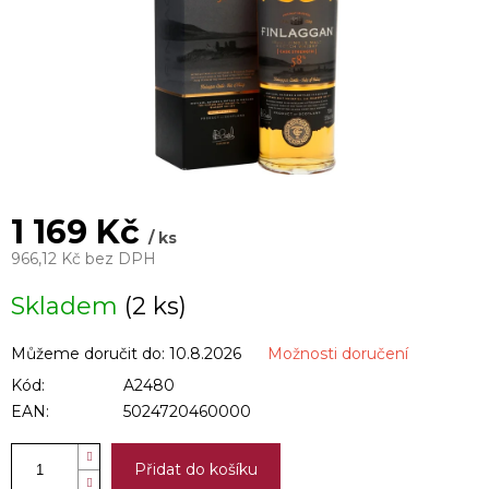
1 169 Kč
/ ks
966,12 Kč bez DPH
Měrná
Skladem
(2 ks)
cena:
Můžeme doručit do:
10.8.2026
Možnosti doručení
Kód:
A2480
EAN:
5024720460000
Přidat do košíku