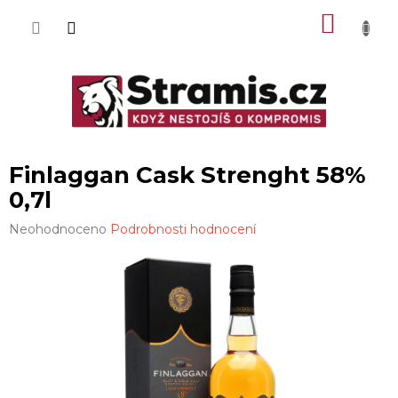
Přejít
NÁKU
na
obsah
KOŠÍK
Finlaggan Cask Strenght 58%
0,7l
Průměrné
Neohodnoceno
Podrobnosti hodnocení
hodnocení
produktu
je
0,0
z
5
hvězdiček.