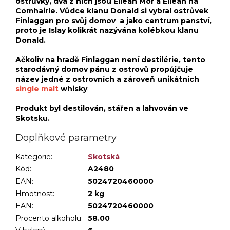
ostrůvky, dva z nich jsou Eilean Mor a Eilean na
Comhairle. Vůdce klanu Donald si vybral ostrůvek
Finlaggan pro svůj domov a jako centrum panství,
proto je Islay kolikrát nazývána kolébkou klanu
Donald.
Ačkoliv na hradě Finlaggan není destilérie, tento
starodávný domov pánu z ostrovů propůjčuje
název jedné z ostrovních a zároveň unikátních
single malt
whisky
Produkt byl destilován, stářen a lahvován ve
Skotsku.
Doplňkové parametry
Kategorie
:
Skotská
Kód:
A2480
EAN:
5024720460000
Hmotnost
:
2 kg
EAN
:
5024720460000
Procento alkoholu
:
58.00