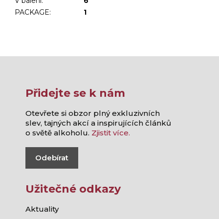
V balení
:
6
PACKAGE
:
1
Přidejte se k nám
Otevřete si obzor plný exkluzivních
slev, tajných akcí a inspirujících článků
o světě alkoholu.
Zjistit více.
Odebírat
Užitečné odkazy
Aktuality