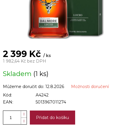
2 399 Kč
/ ks
1 982,64 Kč bez DPH
Měrná
Skladem
(1 ks)
cena:
Můžeme doručit do:
12.8.2026
Možnosti doručení
Kód:
A4242
EAN:
5013967011274
Přidat do košíku