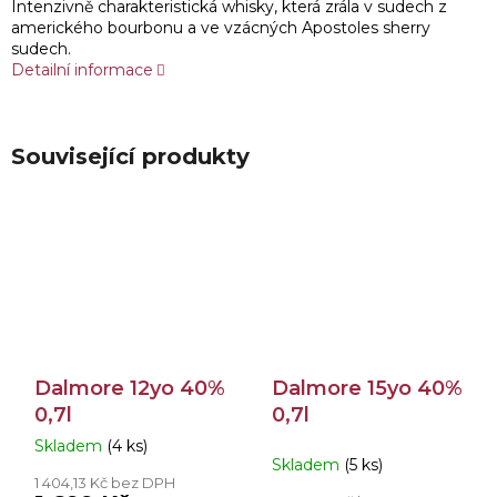
Intenzivně charakteristická whisky, která zrála v sudech z
amerického bourbonu a ve vzácných Apostoles sherry
sudech.
Detailní informace
Související produkty
Dalmore 12yo 40%
Dalmore 15yo 40%
0,7l
0,7l
Skladem
(4 ks)
Průměrné
Skladem
(5 ks)
hodnocení
1 404,13 Kč bez DPH
produktu