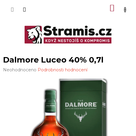
Přejít
NÁKU
na
obsah
KOŠÍK
Dalmore Luceo 40% 0,7l
Průměrné
Neohodnoceno
Podrobnosti hodnocení
hodnocení
produktu
je
0,0
z
5
hvězdiček.