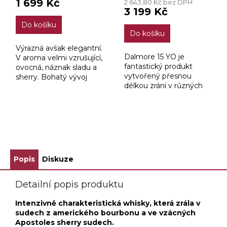
1 699 Kč
2 643,80 Kč bez DPH
je
3 199 Kč
4,0
Do košíku
z
Do košíku
5
hvězdiček.
Výrazná avšak elegantní.
Dalmore 15 YO je
V aroma velmi vzrušující,
fantastický produkt
ovocná, náznak sladu a
vytvořený přesnou
sherry. Bohatý vývoj
délkou zrání v různých
chuti s tóny sladu,
typech a velikostech
pomerančů, koření,
dubových sudů, ve
vřesu, na konci lehounký
kterých zrála Amoroso
náznak rašeliny a...
Sherry.
ZOBRAZIT VŠECHNY SOUVISEJÍCÍ PRODUKTY
Popis
Diskuze
Detailní popis produktu
Intenzivně charakteristická whisky, která zrála v
sudech z amerického bourbonu a ve vzácných
Apostoles sherry sudech.