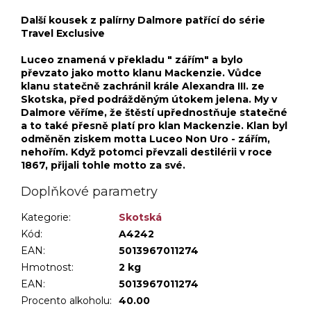
Další kousek z palírny Dalmore patřící do série
Travel Exclusive
Luceo znamená v překladu " zářím" a bylo
převzato jako motto klanu Mackenzie. Vůdce
klanu statečně zachránil krále Alexandra III. ze
Skotska, před podrážděným útokem jelena. My v
Dalmore věříme, že štěstí upřednostňuje statečné
a to také přesně platí pro klan Mackenzie. Klan byl
odměněn ziskem motta Luceo Non Uro - zářím,
nehořím. Když potomci převzali destilérii v roce
1867, přijali tohle motto za své.
Doplňkové parametry
Kategorie
:
Skotská
Kód:
A4242
EAN:
5013967011274
Hmotnost
:
2 kg
EAN
:
5013967011274
Procento alkoholu
:
40.00