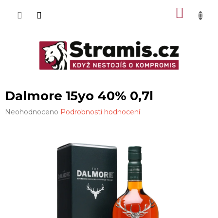
Přejít
NÁKU
na
obsah
KOŠÍK
Dalmore 15yo 40% 0,7l
Průměrné
Neohodnoceno
Podrobnosti hodnocení
hodnocení
produktu
je
0,0
z
5
hvězdiček.