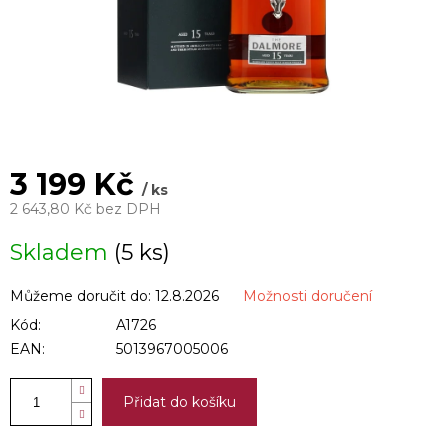
3 199 Kč
/ ks
2 643,80 Kč bez DPH
Měrná
Skladem
(5 ks)
cena:
Můžeme doručit do:
12.8.2026
Možnosti doručení
Kód:
A1726
EAN:
5013967005006
Přidat do košíku