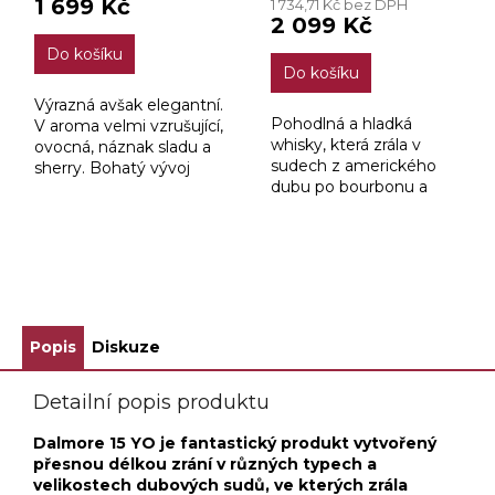
1 699 Kč
1 734,71 Kč bez DPH
je
2 099 Kč
4,0
Do košíku
z
Do košíku
5
hvězdiček.
Výrazná avšak elegantní.
Pohodlná a hladká
V aroma velmi vzrušující,
whisky, která zrála v
ovocná, náznak sladu a
sudech z amerického
sherry. Bohatý vývoj
dubu po bourbonu a
chuti s tóny sladu,
následně dozrávala v
pomerančů, koření,
sudech po portském
vřesu, na konci lehounký
značky W&J Grahams.
náznak rašeliny a...
ZOBRAZIT VŠECHNY SOUVISEJÍCÍ PRODUKTY
Popis
Diskuze
Detailní popis produktu
Dalmore 15 YO je fantastický produkt vytvořený
přesnou délkou zrání v různých typech a
velikostech dubových sudů, ve kterých zrála