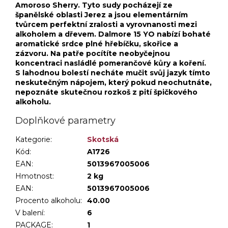
Amoroso Sherry. Tyto sudy pocházejí ze
španělské oblasti Jerez a jsou elementárním
tvůrcem perfektní zralosti a vyrovnanosti mezi
alkoholem a dřevem. Dalmore 15 YO nabízí bohaté
aromatické srdce plné hřebíčku, skořice a
zázvoru. Na patře pocítíte neobyčejnou
koncentraci nasládlé pomerančové kůry a koření.
S lahodnou bolestí necháte mučit svůj jazyk tímto
neskutečným nápojem, který pokud neochutnáte,
nepoznáte skutečnou rozkoš z pití špičkového
alkoholu.
Doplňkové parametry
Kategorie
:
Skotská
Kód:
A1726
EAN:
5013967005006
Hmotnost
:
2 kg
EAN
:
5013967005006
Procento alkoholu
:
40.00
V balení
:
6
PACKAGE
:
1