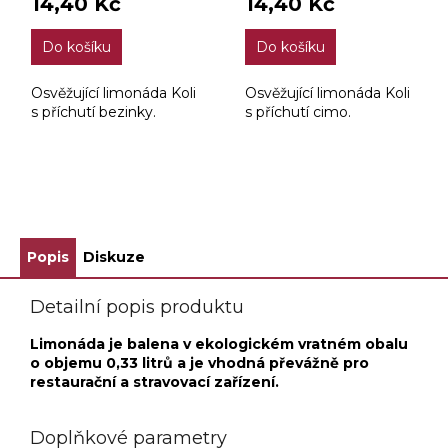
14,40 Kč
14,40 Kč
Do košíku
Do košíku
Osvěžující limonáda Koli
Osvěžující limonáda Koli
s příchutí bezinky.
s příchutí cimo.
ZOBRAZIT VŠECHNY SOUVISEJÍCÍ PRODUKTY
Popis
Diskuze
Detailní popis produktu
Limonáda je balena v ekologickém vratném obalu
o objemu 0,33 litrů a je vhodná převážně pro
restaurační a stravovací zařízení.
Doplňkové parametry