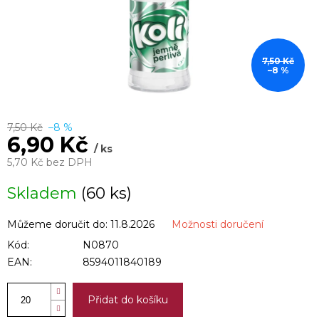
7,50 Kč
–8 %
7,50 Kč
–8 %
6,90 Kč
/ ks
5,70 Kč bez DPH
Měrná
Skladem
(60 ks)
cena:
Můžeme doručit do:
11.8.2026
Možnosti doručení
Kód:
N0870
EAN:
8594011840189
Přidat do košíku