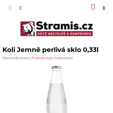
Přejít
NÁKU
na
obsah
KOŠÍK
Koli Jemně perlivá sklo 0,33l
Průměrné
Neohodnoceno
Podrobnosti hodnocení
hodnocení
produktu
je
0,0
z
5
hvězdiček.