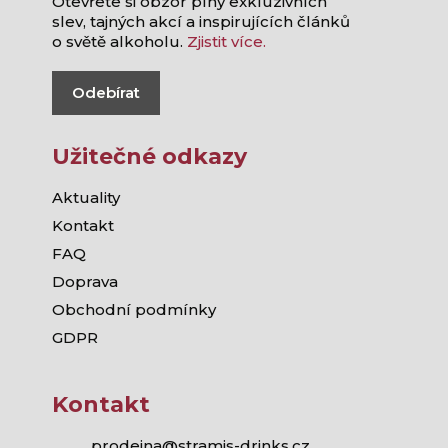
Otevřete si obzor plný exkluzivních
slev, tajných akcí a inspirujících článků
o světě alkoholu.
Zjistit více.
Odebírat
Užitečné odkazy
Aktuality
Kontakt
FAQ
Doprava
Obchodní podmínky
GDPR
Kontakt
prodejna@stramis-drinks.cz