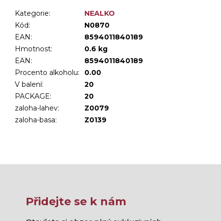
Kategorie
:
NEALKO
Kód:
N0870
EAN:
8594011840189
Hmotnost
:
0.6 kg
EAN
:
8594011840189
Procento alkoholu
:
0.00
V balení
:
20
PACKAGE
:
20
zaloha-lahev
:
Z0079
zaloha-basa
:
Z0139
Přidejte se k nám