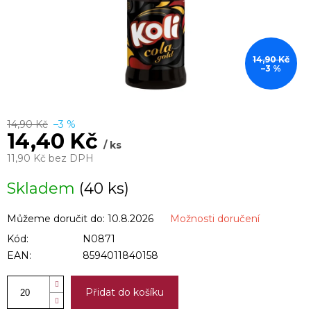
14,90 Kč
–3 %
14,90 Kč
–3 %
14,40 Kč
/ ks
11,90 Kč bez DPH
Měrná
Skladem
(40 ks)
cena:
Můžeme doručit do:
10.8.2026
Možnosti doručení
Kód:
N0871
EAN:
8594011840158
Přidat do košíku