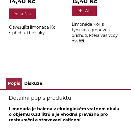
14,40 Kč
15,40 Kč
DETAIL
Do košíku
Limonáda Koli s
Osvěžující limonáda Koli
typickou grepovou
s příchutí bezinky.
příchutí, která vás vždy
osvěží.
ZOBRAZIT VŠECHNY SOUVISEJÍCÍ PRODUKTY
Popis
Diskuze
Detailní popis produktu
Limonáda je balena v ekologickém vratném obalu
o objemu 0,33 litrů a je vhodná převážně pro
restaurační a stravovací zařízení.