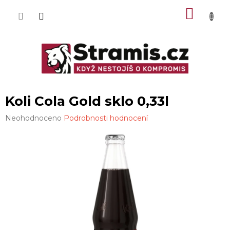
Přejít
NÁKU
na
obsah
KOŠÍK
Koli Cola Gold sklo 0,33l
Průměrné
Neohodnoceno
Podrobnosti hodnocení
hodnocení
produktu
je
0,0
z
5
hvězdiček.