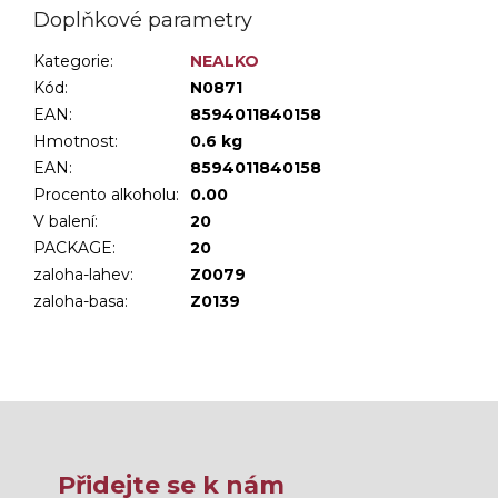
Doplňkové parametry
Kategorie
:
NEALKO
Kód:
N0871
EAN:
8594011840158
Hmotnost
:
0.6 kg
EAN
:
8594011840158
Procento alkoholu
:
0.00
V balení
:
20
PACKAGE
:
20
zaloha-lahev
:
Z0079
zaloha-basa
:
Z0139
Přidejte se k nám