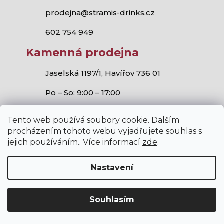
prodejna@stramis-drinks.cz
602 754 949
Kamenná prodejna
Jaselská 1197/1, Havířov 736 01
Po – So: 9:00 – 17:00
Tento web používá soubory cookie. Dalším
procházením tohoto webu vyjadřujete souhlas s
jejich používáním.. Více informací
zde
.
Stramis.cz
všechna práva vyhrazena.
Vytvořil Shoptet
,
Studio S!ck
a
Horymír Jahoda
Nastavení
Souhlasím
V internetovém obchodě stramis.cz platí zákaz prodeje
alkoholických nápojů osobám mladším 18 let.