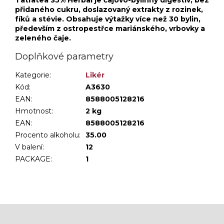
přidaného cukru, doslazovaný extrakty z rozinek,
fíků a stévie. Obsahuje výtažky více než 30 bylin,
především z ostropestřce mariánského, vrbovky a
zeleného čaje.
Doplňkové parametry
Kategorie
:
Likér
Kód:
A3630
EAN:
8588005128216
Hmotnost
:
2 kg
EAN
:
8588005128216
Procento alkoholu
:
35.00
V balení
:
12
PACKAGE
:
1