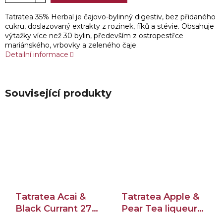
Tatratea 35% Herbal je čajovo-bylinný digestiv, bez přidaného
cukru, doslazovaný extrakty z rozinek, fíků a stévie. Obsahuje
výtažky více než 30 bylin, především z ostropestřce
mariánského, vrbovky a zeleného čaje.
Detailní informace
Související produkty
Tatratea Acai &
Tatratea Apple &
Black Currant 27%
Pear Tea liqueur
0,7l
67% 0,7l