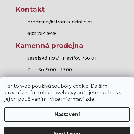
Kontakt
prodejna@stramis-drinks.cz
602 754 949
Kamenná prodejna
Jaselská 1197/1, Havířov 736 01
Po – So: 9:00 – 17:00
Tento web používá soubory cookie. Dalším
procházením tohoto webu vyjadřujete souhlas s
jejich používáním.. Více informací
zde
.
Stramis.cz
všechna práva vyhrazena.
Vytvořil Shoptet
,
Studio S!ck
a
Horymír Jahoda
Nastavení
Souhlasím