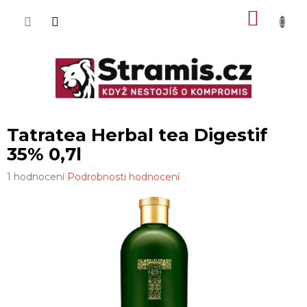
Přejít
NÁKU
na
obsah
KOŠÍK
Tatratea Herbal tea Digestif
35% 0,7l
Průměrné
1 hodnocení
Podrobnosti hodnocení
hodnocení
produktu
je
5,0
z
5
hvězdiček.