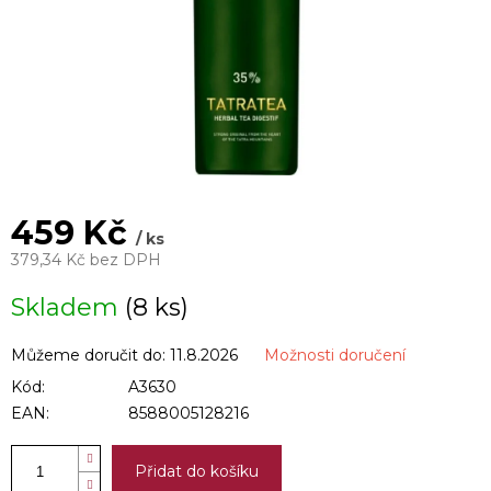
459 Kč
/ ks
379,34 Kč bez DPH
Měrná
Skladem
(8 ks)
cena:
Můžeme doručit do:
11.8.2026
Možnosti doručení
Kód:
A3630
EAN:
8588005128216
Přidat do košíku