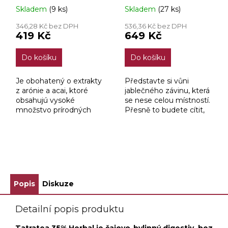
Skladem
(9 ks)
Skladem
(27 ks)
346,28 Kč bez DPH
536,36 Kč bez DPH
419 Kč
649 Kč
Do košíku
Do košíku
Je obohatený o extrakty
Představte si vůni
z arónie a acai, ktoré
jablečného závinu, která
obsahujú vysoké
se nese celou místností.
množstvo prírodných
Přesně to budete cítit,
antioxidantov. Acai je
když si otevřete jablko-
bobuľovité ovocie
hruškový Tatratea.
rastúce na palmách v
Vychutnáte si lahodnou
Amazonskom pralese s
hrušku s pikantním...
ZOBRAZIT VŠECHNY SOUVISEJÍCÍ PRODUKTY
chuťou...
Popis
Diskuze
Detailní popis produktu
Tatratea 35% Herbal je čajovo-bylinný digestiv, bez