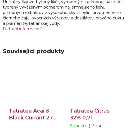
Unikátny čajovo-bylinný likér, vyrobený na prírodnej báze. Je
tvorený vyváženým pomerom najjemnejšieho liehu,
prírodných extraktov z vysokohorských bylín, prvotriedneho
čierneho čaju, ovocných výťažkov a destilátov, pravého cukru
a pramenitej tatranskej vody.
Detailní informace
Související produkty
Tatratea Acai &
Tatratea Citrus
Black Currant 27%
32% 0,7l
0,7l
Skladem
(17 ks)
Průměrné