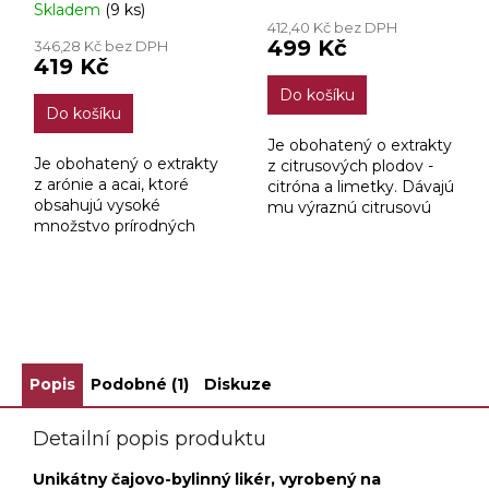
Skladem
(9 ks)
hodnocení
412,40 Kč bez DPH
produktu
499 Kč
346,28 Kč bez DPH
je
419 Kč
5,0
Do košíku
z
Do košíku
5
hvězdiček.
Je obohatený o extrakty
Je obohatený o extrakty
z citrusových plodov -
z arónie a acai, ktoré
citróna a limetky. Dávajú
obsahujú vysoké
mu výraznú citrusovú
množstvo prírodných
príchuť, pričom si stále
antioxidantov. Acai je
zachováva svoju krásnu
bobuľovité ovocie
čajovo-ovocnú arómu.
rastúce na palmách v
Amazonskom pralese s
ZOBRAZIT VŠECHNY SOUVISEJÍCÍ PRODUKTY
chuťou...
Popis
Podobné (1)
Diskuze
Detailní popis produktu
Unikátny čajovo-bylinný likér, vyrobený na