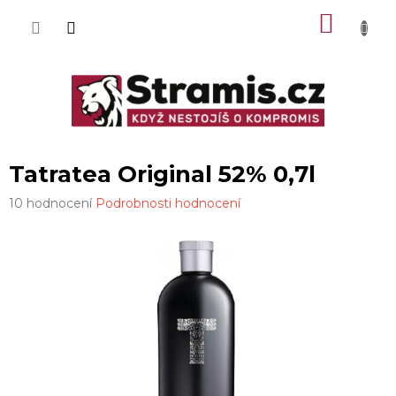
Přejít
NÁKU
na
obsah
KOŠÍK
Tatratea Original 52% 0,7l
Průměrné
10 hodnocení
Podrobnosti hodnocení
hodnocení
produktu
je
3,5
z
5
hvězdiček.