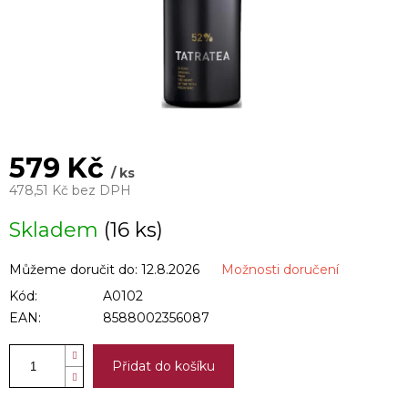
579 Kč
/ ks
478,51 Kč bez DPH
Měrná
Skladem
(16 ks)
cena:
Můžeme doručit do:
12.8.2026
Možnosti doručení
Kód:
A0102
EAN:
8588002356087
Přidat do košíku