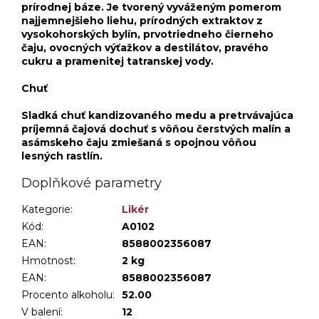
prírodnej báze. Je tvorený vyváženým pomerom
najjemnejšieho liehu, prírodných extraktov z
vysokohorských bylín, prvotriedneho čierneho
čaju, ovocných výťažkov a destilátov, pravého
cukru a pramenitej tatranskej vody.
Chuť
Sladká chuť kandizovaného medu a pretrvávajúca
príjemná čajová dochuť s vôňou čerstvých malín a
asámskeho čaju zmiešaná s opojnou vôňou
lesných rastlín.
Doplňkové parametry
Kategorie
:
Likér
Kód:
A0102
EAN:
8588002356087
Hmotnost
:
2 kg
EAN
:
8588002356087
Procento alkoholu
:
52.00
V balení
:
12