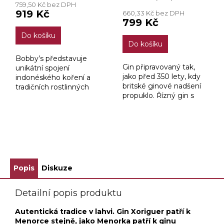
759,50 Kč bez DPH
produktu
919 Kč
660,33 Kč bez DPH
je
799 Kč
3,8
Do košíku
z
Do košíku
5
hvězdiček.
Bobby’s představuje
Gin připravovaný tak,
unikátní spojení
jako před 350 lety, kdy
indonéského koření a
britské ginové nadšení
tradičních rostlinných
propuklo. Řízný gin s
výtažků. Kořeněnou a
ovocnými tóny vyráběný
aromatickou vůni
ve vyhlášené palírně
následuje výbuch
Herman Jansen v
čerstvých citrusů a
Nizozemí vám umožní
bylinek s jemným...
ZOBRAZIT VŠECHNY SOUVISEJÍCÍ PRODUKTY
okusit...
Popis
Diskuze
Detailní popis produktu
Autentická tradice v lahvi. Gin Xoriguer patří k
Menorce stejně, jako Menorka patří k ginu