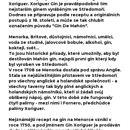
Xoriguer. Xoriguer Gin je pravděpodobně tím
nejstarším ginem vyráběným ve Středomoří.
Dodnes se připravuje podle receptu a originálních
postupů z 18. století, a může se tak chlubit
označením původu "Gin De Mahón".
Menorka, Britové, důstojníci, námořníci, umělci,
voda ze studně, jalovcové bobule, alkohol, gin,
koktejl, svět...
To jsou historické přísady, které umožnily, aby byl
destilován Mahón gin, nejspíš první gin který kdy
byl vyroben ve Středomoří.
V roce 1708 se Menorka dostala pod správu Anglie.
Stala se nejdůležitějším přístavem ve Středomoří
pro všechny anglické a holandské společnosti - a
všechny taverny tak byly plné anglických a
holandských námořníků, kteří si žádali svůj
oblíbený nápoj, gin. V této době zde fungovaly
čtyři palírny - mezi nimi i Fornero, předchůdce
palírny Xoriguer.
Nejznámější recept na gin na Menorce vznikl v
roce 1750, a pod jménem Gin Xoriguer je prodáván