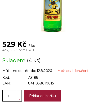
529 Kč
/ ks
437,19 Kč bez DPH
Měrná
Skladem
(4 ks)
cena:
Můžeme doručit do:
12.8.2026
Možnosti doručení
Kód:
A3185
EAN:
8411038010015
Přidat do košíku