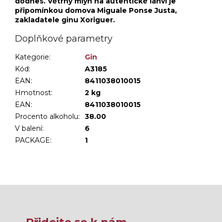
dodnes. Větrný mlýn na autentické láhvi je
připomínkou domova Miguale Ponse Justa,
zakladatele ginu Xoriguer.
Doplňkové parametry
Kategorie
:
Gin
Kód:
A3185
EAN:
8411038010015
Hmotnost
:
2 kg
EAN
:
8411038010015
Procento alkoholu
:
38.00
V balení
:
6
PACKAGE
:
1