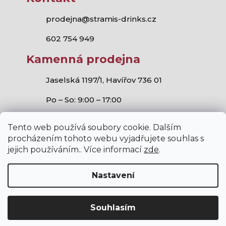
prodejna@stramis-drinks.cz
602 754 949
Kamenná prodejna
Jaselská 1197/1, Havířov 736 01
Po – So: 9:00 – 17:00
Tento web používá soubory cookie. Dalším
procházením tohoto webu vyjadřujete souhlas s
jejich používáním.. Více informací
zde
.
Stramis.cz
všechna práva vyhrazena.
Vytvořil Shoptet
,
Studio S!ck
a
Horymír Jahoda
Nastavení
Souhlasím
V internetovém obchodě stramis.cz platí zákaz prodeje
alkoholických nápojů osobám mladším 18 let.