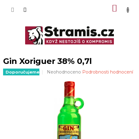
Přejít
NÁKU
na
obsah
KOŠÍK
Gin Xoriguer 38% 0,7l
Průměrné
Neohodnoceno
Podrobnosti hodnocení
Doporučujeme
hodnocení
produktu
je
0,0
z
5
hvězdiček.