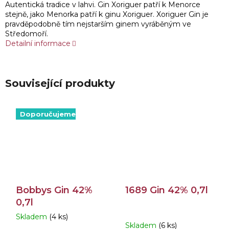
Autentická tradice v lahvi. Gin Xoriguer patří k Menorce
stejně, jako Menorka patří k ginu Xoriguer. Xoriguer Gin je
pravděpodobně tím nejstarším ginem vyráběným ve
Středomoří.
Detailní informace
Související produkty
Doporučujeme
Bobbys Gin 42%
1689 Gin 42% 0,7l
0,7l
Skladem
(4 ks)
Průměrné
Skladem
(6 ks)
hodnocení