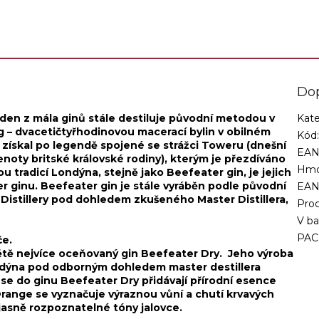
destilerce Beefeater v srdci
Londýna...
Do
eden z mála ginů stále destiluje původní metodou v
Kate
 – dvacetičtyř­hodinovou macerací bylin v obilném
Kód
 získal po legendě spojené se strážci Toweru (dnešní
EAN
enoty britské královské rodiny), kterým je přezdíváno
Hmo
ou tradicí Londýna, stejně jako Beefeater gin, je jejich
 ginu. Beefeater gin je stále vyráběn podle původní
EA
r Distillery pod dohledem zkušeného Master Distillera,
Proc
V ba
PAC
če.
větě nejvíce oceňovaný gin Beefeater Dry. Jeho výroba
ondýna pod odborným dohledem master destillera
e do ginu Beefeater Dry přidávají přírodní esence
ange se vyznačuje výraznou vůní a chutí krvavých
jasně rozpoznatelné tóny jalovce.