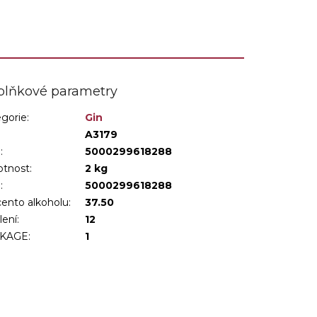
plňkové parametry
gorie
:
Gin
:
A3179
:
5000299618288
tnost
:
2 kg
N
:
5000299618288
ento alkoholu
:
37.50
lení
:
12
KAGE
:
1