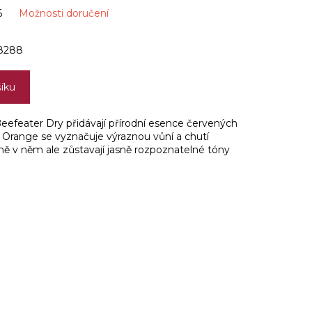
6
Možnosti doručení
8288
šíku
Beefeater Dry přidávají přírodní esence červených
Orange se vyznačuje výraznou vůní a chutí
ě v něm ale zůstavají jasně rozpoznatelné tóny