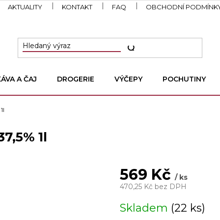
AKTUALITY
KONTAKT
FAQ
OBCHODNÍ PODMÍNK
KÁVA A ČAJ
DROGERIE
VÝČEPY
POCHUTINY
1l
7,5% 1l
569 Kč
/ ks
470,25 Kč bez DPH
Měrná
Skladem
(22 ks)
cena: