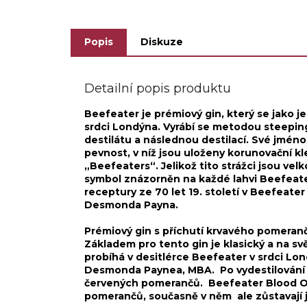
grapefruity, kůra ze...
Popis
Diskuze
Detailní popis produktu
Beefeater je prémiový gin, který se jako j
srdci Londýna. Vyrábí se metodou steeping
destilátu a následnou destilací. Své jméno
pevnost, v níž jsou uloženy korunovační kl
„Beefeaters“. Jelikož tito strážci jsou velk
symbol znázorněn na každé lahvi Beefeater
receptury ze 70 let 19. století v Beefeate
Desmonda Payna.
Prémiový gin s příchutí krvavého pomeran
Základem pro tento gin je klasický a na s
probíhá v desitlérce Beefeater v srdci L
Desmonda Paynea, MBA. Po vydestilování s
červených pomerančů. Beefeater Blood Or
pomerančů, současně v něm ale zůstavají 