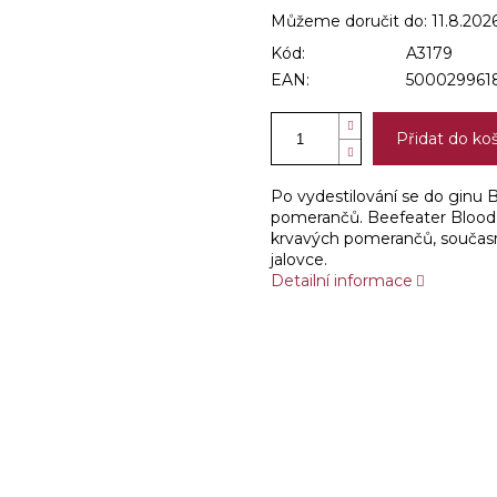
Můžeme doručit do:
11.8.202
Kód:
A3179
EAN:
500029961
Přidat do ko
Po vydestilování se do ginu 
pomerančů. Beefeater Blood 
krvavých pomerančů, současn
jalovce.
Detailní informace