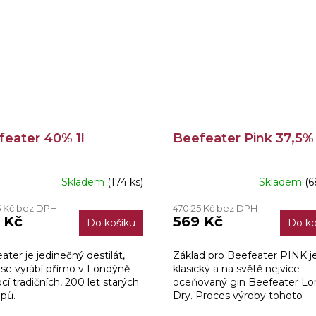
feater 40% 1l
Beefeater Pink 37,5% 
Skladem
(174 ks)
Skladem
(6
ěrné
Průměrné
ocení
hodnocení
5 Kč bez DPH
470,25 Kč bez DPH
ktu
produktu
 Kč
569 Kč
Do košíku
Do ko
je
5,0
z
ater je jedinečný destilát,
Základ pro Beefeater PINK j
5
 se vyrábí přímo v Londýně
klasický a na světě nejvíce
iček.
hvězdiček.
í tradičních, 200 let starých
oceňovaný gin Beefeater L
pů.
Dry. Proces výroby tohoto
prémiového ginu probíhá v