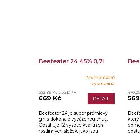
Beefeater 24 45% 0,7l
Bee
Momentálně
Průměrné
Prům
vyprodáno
hodnocení
hodn
552,89 Kč bez DPH
470,2
produktu
produ
669 Kč
569
DETAIL
je
je
4,0
3,0
z
z
Beefeater 24 je super prémiový
Beefe
5
5
gin s dokonale vyváženou chutí.
který
hvězdiček.
hvězd
Obsahuje 12 vysoce kvalitních
pomoc
rostlinných složek, jako jsou
postu
například ručně loupané