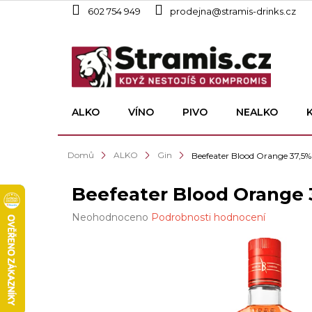
Přejít
602 754 949
prodejna@stramis-drinks.cz
na
obsah
ALKO
VÍNO
PIVO
NEALKO
Domů
ALKO
Gin
Beefeater Blood Orange 37,5% 
Beefeater Blood Orange 3
Průměrné
Neohodnoceno
Podrobnosti hodnocení
hodnocení
produktu
je
0,0
z
5
hvězdiček.