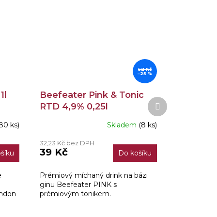
52 Kč
–25 %
1l
Beefeater Pink & Tonic
Další
RTD 4,9% 0,25l
produkt
80 ks)
Skladem
(8 ks)
Průměrné
hodnocení
32,23 Kč bez DPH
produktu
39 Kč
šíku
Do košíku
je
5,0
z
e
Prémiový míchaný drink na bázi
5
ginu Beefeater PINK s
hvězdiček.
ondon
prémiovým tonikem.