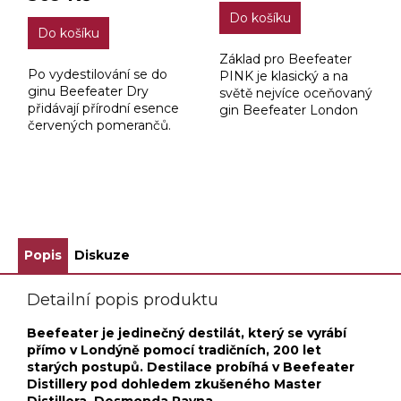
5,0
Do košíku
z
Do košíku
5
hvězdiček.
Základ pro Beefeater
Po vydestilování se do
PINK je klasický a na
ginu Beefeater Dry
světě nejvíce oceňovaný
přidávají přírodní esence
gin Beefeater London
červených pomerančů.
Dry. Proces výroby
Beefeater Blood Orange
tohoto prémiového ginu
se vyznačuje výraznou
probíhá v destilerce
vůní a chutí krvavých
Beefeater v srdci
pomerančů, současně...
Londýna...
ZOBRAZIT VŠECHNY SOUVISEJÍCÍ PRODUKTY
Popis
Diskuze
Detailní popis produktu
Beefeater je jedinečný destilát, který se vyrábí
přímo v Londýně pomocí tradičních, 200 let
starých postupů. Destilace probíhá v Beefeater
Distillery pod dohledem zkušeného Master
Distillera, Desmonda Payna.