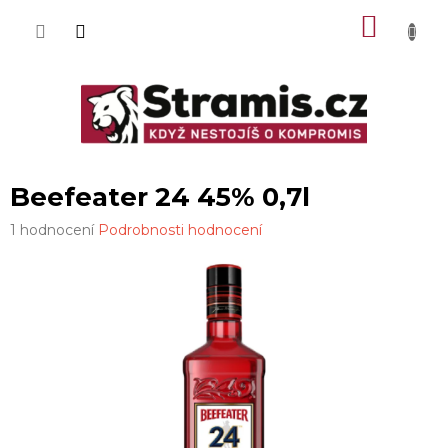
Přejít
NÁKU
na
obsah
KOŠÍK
Beefeater 24 45% 0,7l
Průměrné
1 hodnocení
Podrobnosti hodnocení
hodnocení
produktu
je
4,0
z
5
hvězdiček.