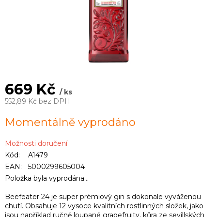
669 Kč
/ ks
552,89 Kč bez DPH
Měrná
Momentálně vyprodáno
cena:
Možnosti doručení
Kód:
A1479
EAN:
5000299605004
Položka byla vyprodána…
Beefeater 24 je super prémiový gin s dokonale vyváženou
chutí. Obsahuje 12 vysoce kvalitních rostlinných složek, jako
jsou například ručně loupané grapefruity, kůra ze sevillských