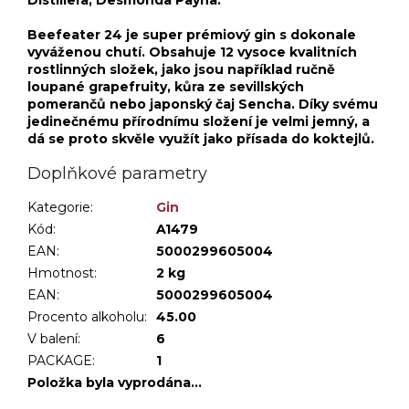
Beefeater 24 je super prémiový gin s dokonale
vyváženou chutí. Obsahuje 12 vysoce kvalitních
rostlinných složek, jako jsou například ručně
loupané grapefruity, kůra ze sevillských
pomerančů nebo japonský čaj Sencha. Díky svému
jedinečnému přírodnímu složení je velmi jemný, a
dá se proto skvěle využít jako přísada do koktejlů.
Doplňkové parametry
Kategorie
:
Gin
Kód:
A1479
EAN:
5000299605004
Hmotnost
:
2 kg
EAN
:
5000299605004
Procento alkoholu
:
45.00
V balení
:
6
PACKAGE
:
1
Položka byla vyprodána…