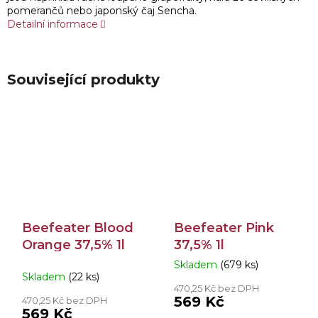
pomerančů nebo japonský čaj Sencha.
Detailní informace
Související produkty
Beefeater Blood
Beefeater Pink
Orange 37,5% 1l
37,5% 1l
Skladem
(679 ks)
Průměrné
Skladem
(22 ks)
hodnocení
470,25 Kč bez DPH
produktu
569 Kč
470,25 Kč bez DPH
je
569 Kč