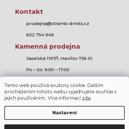
Kontakt
prodejna@stramis-drinks.cz
602 754 949
Kamenná prodejna
Jaselská 1197/1, Havířov 736 01
Po – So: 9:00 – 17:00
Tento web používá soubory cookie. Dalším
procházením tohoto webu vyjadřujete souhlas s
jejich používáním.. Více informací
zde
.
Stramis.cz
všechna práva vyhrazena.
Vytvořil Shoptet
,
Studio S!ck
a
Horymír Jahoda
Nastavení