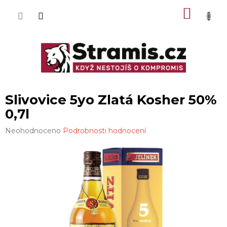
Přejít
NÁKU
na
obsah
KOŠÍK
Slivovice 5yo Zlatá Kosher 50%
0,7l
Průměrné
Neohodnoceno
Podrobnosti hodnocení
hodnocení
produktu
je
0,0
z
5
hvězdiček.