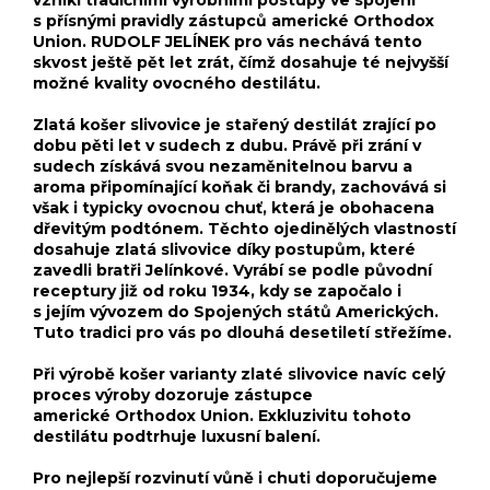
s přísnými pravidly zástupců americké Orthodox
Union. RUDOLF JELÍNEK pro vás nechává tento
skvost ještě pět let zrát, čímž dosahuje té nejvyšší
možné kvality ovocného destilátu.
Zlatá košer slivovice je stařený destilát zrající po
dobu pěti let v sudech z dubu. Právě při zrání v
sudech získává svou nezaměnitelnou barvu a
aroma připomínající koňak či brandy, zachovává si
však i typicky ovocnou chuť, která je obohacena
dřevitým podtónem. Těchto ojedinělých vlastností
dosahuje zlatá slivovice díky postupům, které
zavedli bratři Jelínkové. Vyrábí se podle původní
receptury již od roku 1934, kdy se započalo i
s jejím vývozem do Spojených států Amerických.
Tuto tradici pro vás po dlouhá desetiletí střežíme.
Při výrobě košer varianty zlaté slivovice navíc celý
proces výroby dozoruje zástupce
americké Orthodox Union. Exkluzivitu tohoto
destilátu podtrhuje luxusní balení.
Pro nejlepší rozvinutí vůně i chuti doporučujeme