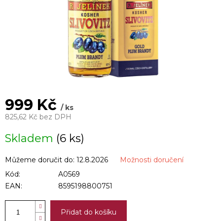
999 Kč
/ ks
825,62 Kč bez DPH
Měrná
Skladem
(6 ks)
cena:
Můžeme doručit do:
12.8.2026
Možnosti doručení
Kód:
A0569
EAN:
8595198800751
Přidat do košíku