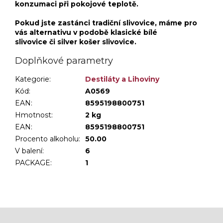
konzumaci při pokojové teplotě.
Pokud jste zastánci tradiční slivovice, máme pro
vás alternativu v podobě klasické bílé
slivovice či silver košer slivovice.
Doplňkové parametry
Kategorie
:
Destiláty a Lihoviny
Kód:
A0569
EAN:
8595198800751
Hmotnost
:
2 kg
EAN
:
8595198800751
Procento alkoholu
:
50.00
V balení
:
6
PACKAGE
:
1