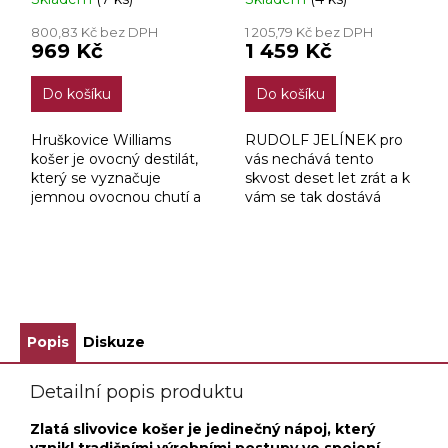
800,83 Kč bez DPH
1 205,79 Kč bez DPH
969 Kč
1 459 Kč
Do košíku
Do košíku
Hruškovice Williams
RUDOLF JELÍNEK pro
košer je ovocný destilát,
vás nechává tento
který se vyznačuje
skvost deset let zrát a k
jemnou ovocnou chutí a
vám se tak dostává
typickou vůní hrušek. Je
ovocný destilát nejvyšší
tomu tak právě díky
kvality.
odrůdě Williams, z níž je
destilát připraven.
ZOBRAZIT VŠECHNY SOUVISEJÍCÍ PRODUKTY
Popis
Diskuze
Detailní popis produktu
Zlatá slivovice košer je jedinečný nápoj, který
vznikl tradičními výrobními postupy ve spojení