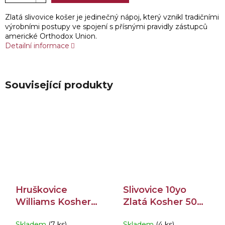
Zlatá slivovice košer je jedinečný nápoj, který vznikl tradičními
výrobními postupy ve spojení s přísnými pravidly zástupců
americké Orthodox Union.
Detailní informace
Související produkty
Hruškovice
Slivovice 10yo
Williams Kosher
Zlatá Kosher 50%
budík 42% 0,7l
0,7l
Skladem
(7 ks)
Skladem
(4 ks)