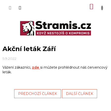
Přejít
NÁKU
na
obsah
KOŠÍK
Akční leták Září
5.9.2022
Vážení zákazníci,
zde
si můžete prohlédnout náš červencový
leták.
PŘEDCHOZÍ ČLÁNEK
DALŠÍ ČLÁNEK