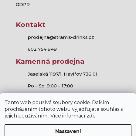
GDPR
Kontakt
prodejna@stramis-drinks.cz
602 754 949
Kamenná prodejna
Jaselská 1197/1, Havířov 736 01
Po – So: 9:00 – 17:00
Tento web používá soubory cookie. Dalším
procházením tohoto webu vyjadřujete souhlas s
jejich používáním.. Více informací
zde
.
Stramis.cz
všechna práva vyhrazena.
Vytvořil Shoptet
,
Studio S!ck
a
Horymír Jahoda
Nastavení