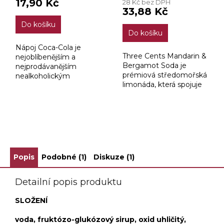
17,90 Kč
28 Kč bez DPH
je
33,88 Kč
4,7
Do košíku
z
Do košíku
5
hvězdiček.
Nápoj Coca-Cola je
Three Cents Mandarin &
nejoblíbenějším a
Bergamot Soda je
nejprodávanějším
prémiová středomořská
nealkoholickým
limonáda, která spojuje
nápojem v dějinách a
svěží chuť šťavnaté
zároveň nejznámější
mandarinky s
značkou světa.
elegantními citrusově-
květinovými tóny
ZOBRAZIT VŠECHNY SOUVISEJÍCÍ PRODUKTY
bergamotu.
Popis
Podobné (1)
Diskuze (1)
Detailní popis produktu
SLOŽENÍ
voda, fruktózo-glukózový sirup, oxid uhličitý,