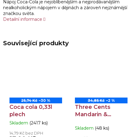
Nápoj Coca-Cola je nejoblíbenějším a nejprodávanějším
nealkoholickým nápojem v dějinách a zároveň nejznámější
značkou světa.
Detailní informace
Související produkty
25,74 Kč
–30 %
34,85 Kč
–2 %
Coca cola 0,33l
Three Cents
plech
Mandarin &
Bergamot Soda
Skladem
(2417 ks)
Průměrné
Skladem
(48 ks)
0,2l
hodnocení
14,79 Kč bez DPH
produktu