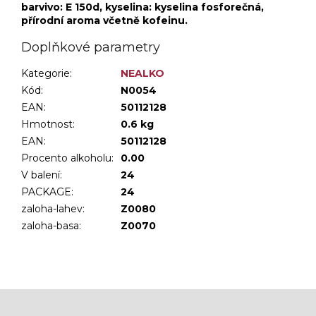
barvivo: E 150d, kyselina: kyselina fosforečná,
přírodní aroma včetně kofeinu.
Doplňkové parametry
Kategorie
:
NEALKO
Kód:
N0054
EAN:
50112128
Hmotnost
:
0.6 kg
EAN
:
50112128
Procento alkoholu
:
0.00
V balení
:
24
PACKAGE
:
24
zaloha-lahev
:
Z0080
zaloha-basa
:
Z0070