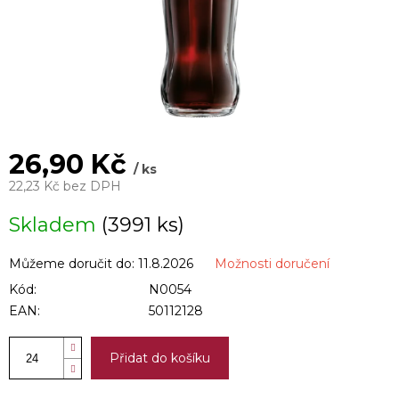
26,90 Kč
/ ks
22,23 Kč bez DPH
Měrná
Skladem
(3991 ks)
cena:
Můžeme doručit do:
11.8.2026
Možnosti doručení
Kód:
N0054
EAN:
50112128
Přidat do košíku