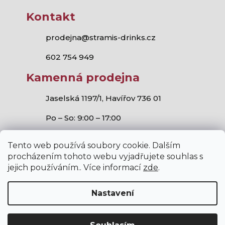
Kontakt
prodejna@stramis-drinks.cz
602 754 949
Kamenná prodejna
Jaselská 1197/1, Havířov 736 01
Po – So: 9:00 – 17:00
Tento web používá soubory cookie. Dalším
procházením tohoto webu vyjadřujete souhlas s
jejich používáním.. Více informací
zde
.
Stramis.cz
všechna práva vyhrazena.
Vytvořil Shoptet
,
Studio S!ck
a
Horymír Jahoda
Nastavení