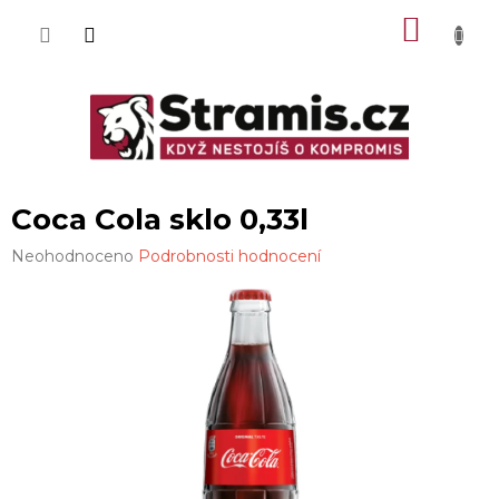
Přejít
NÁKU
na
obsah
KOŠÍK
Coca Cola sklo 0,33l
Průměrné
Neohodnoceno
Podrobnosti hodnocení
hodnocení
produktu
je
0,0
z
5
hvězdiček.