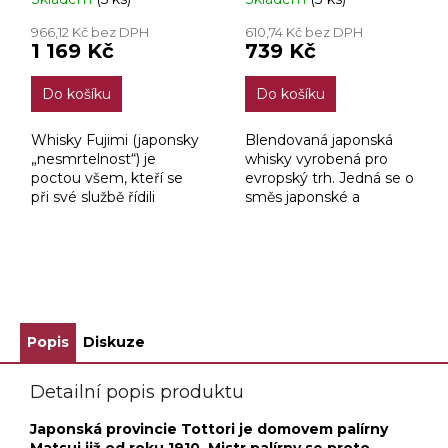
966,12 Kč bez DPH
610,74 Kč bez DPH
1 169 Kč
739 Kč
Do košíku
Do košíku
Whisky Fujimi (japonsky
Blendovaná japonská
„nesmrtelnost“) je
whisky vyrobená pro
poctou všem, kteří se
evropský trh. Jedná se o
při své službě řídili
směs japonské a
samurajským morálním
skotské whisky (sladová
kodexem Bušidó. Sedm
a obilná). Má mírné
základních zásad kodexu
aroma a mimořádně
zní: věrnost pánovi,...
jemnou kouřovou
ZOBRAZIT VŠECHNY SOUVISEJÍCÍ PRODUKTY
stopou.
Popis
Diskuze
Detailní popis produktu
Japonská provincie Tottori je domovem palírny
Matsui již od roku 1910. Mistr palírny se proto