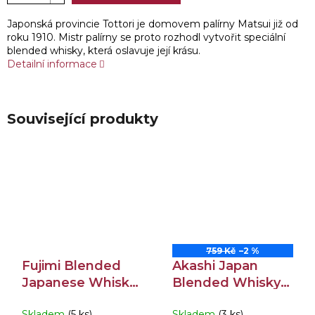
Japonská provincie Tottori je domovem palírny Matsui již od
roku 1910. Mistr palírny se proto rozhodl vytvořit speciální
blended whisky, která oslavuje její krásu.
Detailní informace
Související produkty
759 Kč
–2 %
Fujimi Blended
Akashi Japan
Japanese Whisky
Blended Whisky
40% 0,7l
40% 0,5l
Skladem
(5 ks)
Skladem
(3 ks)