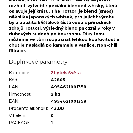
rozhodl vytvořit speciální blended whisky, která
oslavuje její krásu. The Tottori je blend (směs)
několika japonských whisek, pro jejichž výrobu
byla použita křišťálově čistá voda z přírodních
zdrojů Tottori. Výsledný blend pak zrál 3 roky v
dubových sudech po bourbonu. Díky tomu
můžeme ve vůni rozpoznat lehkou kouřovitost a
chuť je nasládlá po karamelu a vanilce. Non-chill
filtrace.
Doplňkové parametry
Kategorie
:
Zbytek Světa
Kód:
A2805
EAN:
4954621001358
Hmotnost
:
2 kg
EAN
:
4954621001358
Procento alkoholu
:
43.00
V balení
:
6
PACKAGE
:
1