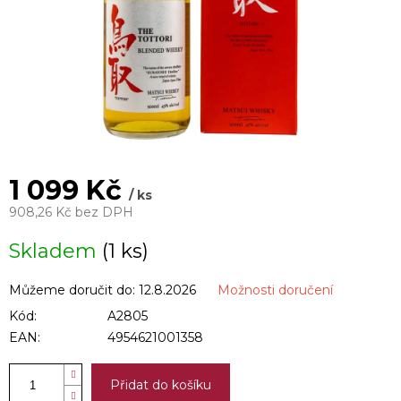
1 099 Kč
/ ks
908,26 Kč bez DPH
Měrná
Skladem
(1 ks)
cena:
Můžeme doručit do:
12.8.2026
Možnosti doručení
Kód:
A2805
EAN:
4954621001358
Přidat do košíku