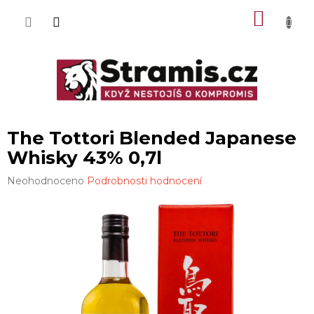
Přejít
NÁKU
na
obsah
KOŠÍK
The Tottori Blended Japanese
Whisky 43% 0,7l
Průměrné
Neohodnoceno
Podrobnosti hodnocení
hodnocení
produktu
je
0,0
z
5
hvězdiček.