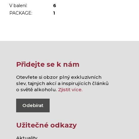
V balení
:
6
PACKAGE
:
1
Přidejte se k nám
Otevřete si obzor plný exkluzivních
slev, tajných akcí a inspirujících článků
o světě alkoholu.
Zjistit více.
Odebírat
Užitečné odkazy
Aktuality