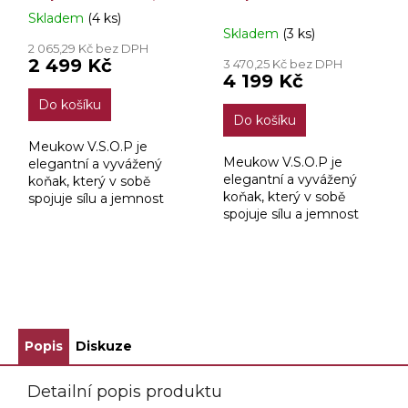
Skladem
(4 ks)
Průměrné
Skladem
(3 ks)
hodnocení
2 065,29 Kč bez DPH
produktu
2 499 Kč
3 470,25 Kč bez DPH
je
4 199 Kč
5,0
Do košíku
z
Do košíku
5
hvězdiček.
Meukow V.S.O.P je
Meukow V.S.O.P je
elegantní a vyvážený
elegantní a vyvážený
koňak, který v sobě
koňak, který v sobě
spojuje sílu a jemnost
spojuje sílu a jemnost
typickou pro značku
typickou pro značku
Meukow. Zraje několik
Meukow. Zraje několik
let v dubových sudech,
let v dubových sudech,
díky čemuž získává...
díky čemuž získává...
ZOBRAZIT VŠECHNY SOUVISEJÍCÍ PRODUKTY
Popis
Diskuze
Detailní popis produktu