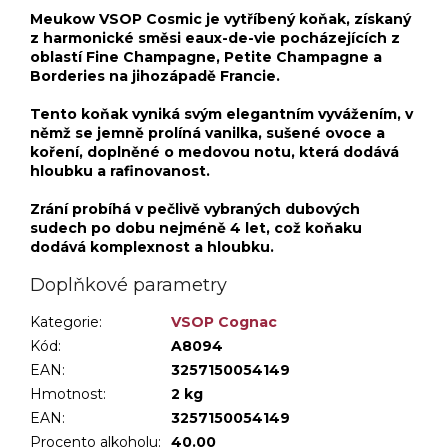
Meukow VSOP Cosmic je vytříbený koňak, získaný
z harmonické směsi eaux-de-vie pocházejících z
oblastí Fine Champagne, Petite Champagne a
Borderies na jihozápadě Francie.
Tento koňak vyniká svým elegantním vyvážením, v
němž se jemně prolíná vanilka, sušené ovoce a
koření, doplněné o medovou notu, která dodává
hloubku a rafinovanost.
Zrání probíhá v pečlivě vybraných dubových
sudech po dobu nejméně 4 let, což koňaku
dodává komplexnost a hloubku.
Doplňkové parametry
Kategorie
:
VSOP Cognac
Kód:
A8094
EAN:
3257150054149
Hmotnost
:
2 kg
EAN
:
3257150054149
Procento alkoholu
:
40.00