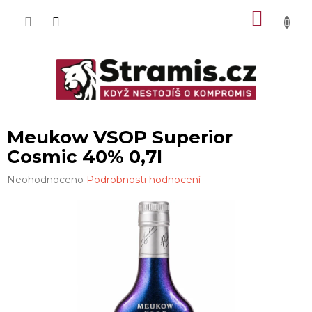
Přejít
NÁKU
na
obsah
KOŠÍK
Meukow VSOP Superior
Cosmic 40% 0,7l
Průměrné
Neohodnoceno
Podrobnosti hodnocení
hodnocení
produktu
je
0,0
z
5
hvězdiček.