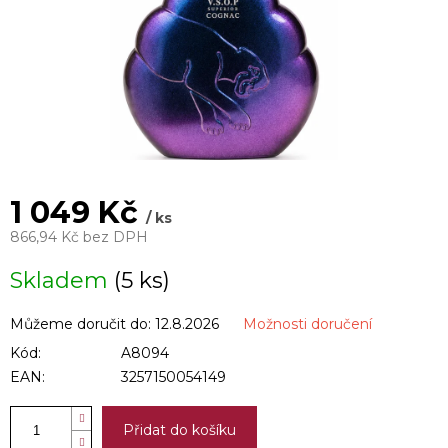
1 049 Kč
/ ks
866,94 Kč bez DPH
Měrná
Skladem
(5 ks)
cena:
Můžeme doručit do:
12.8.2026
Možnosti doručení
Kód:
A8094
EAN:
3257150054149
Přidat do košíku