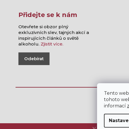
Přidejte se k nám
Otevřete si obzor plný
exkluzivních slev, tajných akcí a
inspirujících článků o světě
alkoholu.
Zjistit více.
Odebírat
Tento web
tohoto web
informací
Nastave
V internetovém ob