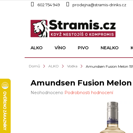
Přejít
602 754 949
prodejna@stramis-drinks.cz
na
obsah
ALKO
VÍNO
PIVO
NEALKO
Domů
ALKO
Vodka
Amundsen Fusion Melon 15%
Amundsen Fusion Melon 
Průměrné
Neohodnoceno
Podrobnosti hodnocení
hodnocení
produktu
je
0,0
z
5
hvězdiček.