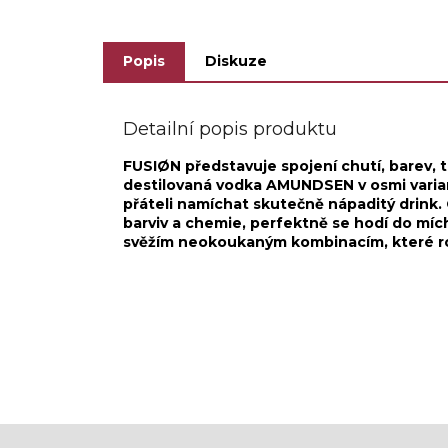
Popis
Diskuze
Detailní popis produktu
FUSIØN představuje spojení chutí, barev, t
destilovaná vodka AMUNDSEN v osmi variantá
přáteli namíchat skutečně nápaditý drink.
barviv a chemie, perfektně se hodí do mí
svěžím neokoukaným kombinacím, které ro