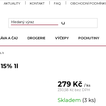
AKTUALITY
KONTAKT
FAQ
OBCHODNÍ PODMÍNK
KÁVA A ČAJ
DROGERIE
VÝČEPY
POCHUTINY
 1l
15% 1l
279 Kč
/ ks
230,58 Kč bez DPH
Měrná
Skladem
(3 ks)
cena: