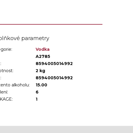
plňkové parametry
gorie
:
Vodka
:
A2785
:
8594005014992
tnost
:
2 kg
N
:
8594005014992
ento alkoholu
:
15.00
lení
:
6
KAGE
:
1