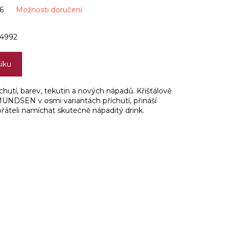
6
Možnosti doručení
4992
šíku
hutí, barev, tekutin a nových nápadů. Křišťálově
MUNDSEN v osmi variantách příchutí, přináší
 přáteli namíchat skutečně nápaditý drink.