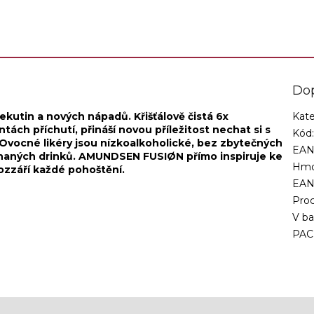
Do
ekutin a nových nápadů. Křišťálově čistá 6x
Kate
ch příchutí, přináší novou příležitost nechat si s
Kód
 Ovocné likéry jsou nízkoalkoholické, bez zbytečných
EAN
chaných drinků. AMUNDSEN FUSIØN přímo inspiruje ke
Hmo
zzáří každé pohoštění.
EA
Proc
V ba
PAC