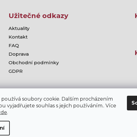
Užitečné odkazy
Aktuality
Kontakt
FAQ
Doprava
Obchodní podmínky
GDPR
 používá soubory cookie. Dalším procházením
S
u vyjadřujete souhlas s jejich používáním.. Více
zde
.
ní
chodě stramis.cz platí zákaz prodeje alkoholických nápojů osob