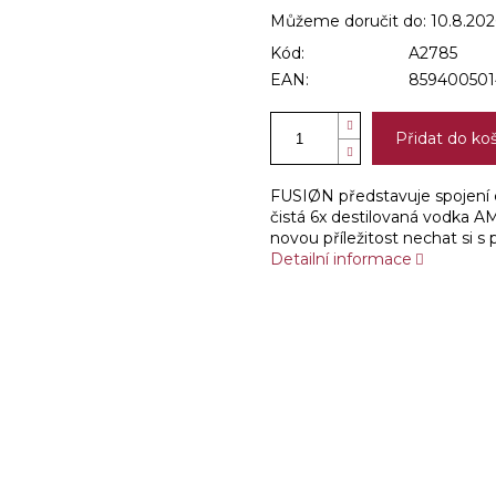
Můžeme doručit do:
10.8.202
Kód:
A2785
EAN:
859400501
Přidat do ko
FUSIØN představuje spojení c
čistá 6x destilovaná vodka A
novou příležitost nechat si s
Detailní informace