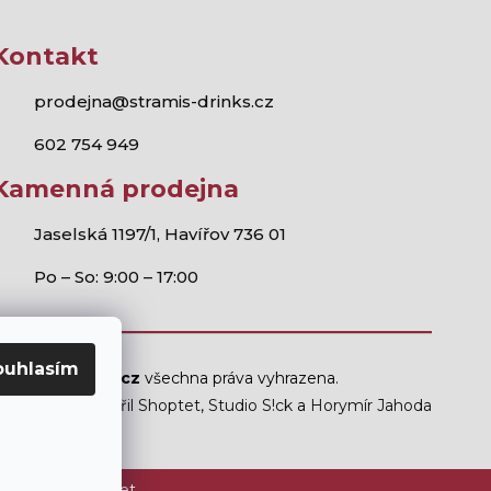
Kontakt
prodejna@stramis-drinks.cz
602 754 949
Kamenná prodejna
Jaselská 1197/1, Havířov 736 01
Po – So: 9:00 – 17:00
ouhlasím
Stramis.cz
všechna práva vyhrazena.
Vytvořil Shoptet
,
Studio S!ck
a
Horymír Jahoda
ám mladším 18 let.