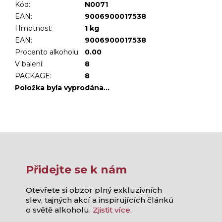
Kód:
N0071
EAN:
9006900017538
Hmotnost
:
1 kg
EAN
:
9006900017538
Procento alkoholu
:
0.00
V balení
:
8
PACKAGE
:
8
Položka byla vyprodána…
Přidejte se k nám
Otevřete si obzor plný exkluzivních
slev, tajných akcí a inspirujících článků
o světě alkoholu.
Zjistit více.