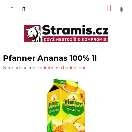
Přejít
NÁKU
na
obsah
KOŠÍK
Pfanner Ananas 100% 1l
Průměrné
Neohodnoceno
Podrobnosti hodnocení
hodnocení
produktu
je
0,0
z
5
hvězdiček.