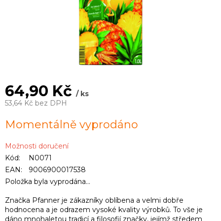
64,90 Kč
/ ks
53,64 Kč bez DPH
Měrná
Momentálně vyprodáno
cena:
Možnosti doručení
Kód:
N0071
EAN:
9006900017538
Položka byla vyprodána…
Značka Pfanner je zákazníky oblíbena a velmi dobře
hodnocena a je odrazem vysoké kvality výrobků. To vše je
dáno mnohaletou tradicí a filosofií značky, jejímž středem