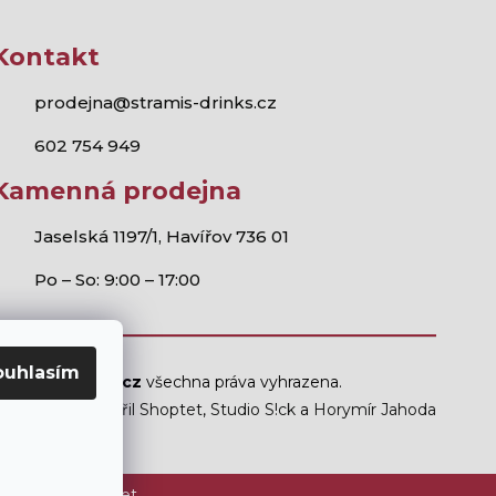
Kontakt
prodejna@stramis-drinks.cz
602 754 949
Kamenná prodejna
Jaselská 1197/1, Havířov 736 01
Po – So: 9:00 – 17:00
ouhlasím
Stramis.cz
všechna práva vyhrazena.
Vytvořil Shoptet
,
Studio S!ck
a
Horymír Jahoda
ám mladším 18 let.