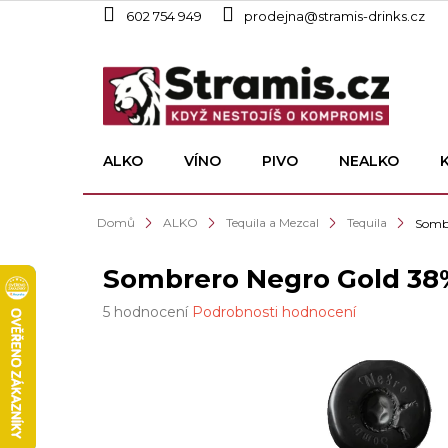
Přejít
602 754 949
prodejna@stramis-drinks.cz
na
obsah
ALKO
VÍNO
PIVO
NEALKO
Domů
ALKO
Tequila a Mezcal
Tequila
Sombr
Sombrero Negro Gold 38%
Průměrné
5 hodnocení
Podrobnosti hodnocení
hodnocení
produktu
je
2,8
z
5
hvězdiček.