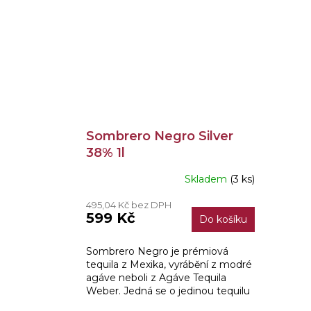
Sombrero Negro Silver
38% 1l
Skladem
(3 ks)
Průměrné
hodnocení
495,04 Kč bez DPH
produktu
599 Kč
Do košíku
je
3,3
z
Sombrero Negro je prémiová
5
tequila z Mexika, vyrábění z modré
hvězdiček.
agáve neboli z Agáve Tequila
Weber. Jedná se o jedinou tequilu
s originálním mexickým