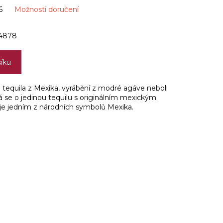
6
Možnosti doručení
4878
šíku
tequila z Mexika, vyrábění z modré agáve neboli
 se o jedinou tequilu s originálním mexickým
je jedním z národních symbolů Mexika.