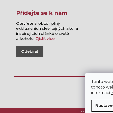
Přidejte se k nám
Otevřete si obzor plný
exkluzivních slev, tajných akcí a
inspirujících článků o světě
alkoholu.
Zjistit více.
Odebírat
Tento web
tohoto web
informací
Nastave
V internetovém ob