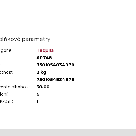
plňkové parametry
gorie
:
Tequila
:
A0746
:
7501054834878
tnost
:
2 kg
N
:
7501054834878
ento alkoholu
:
38.00
lení
:
6
KAGE
:
1