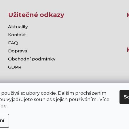
Užitečné odkazy
Aktuality
Kontakt
FAQ
Doprava
Obchodní podmínky
GDPR
 používá soubory cookie. Dalším procházením
S
u vyjadřujete souhlas s jejich používáním.. Více
zde
.
ní
chodě stramis.cz platí zákaz prodeje alkoholických nápojů osob