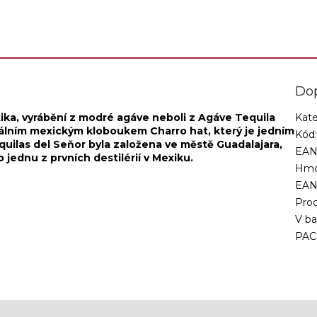
Do
ika, vyrábění z modré agáve neboli z Agáve Tequila
Kate
nálním mexickým kloboukem Charro hat, který je jedním
Kód
quilas del Seňor byla založena ve městě Guadalajara,
EAN
o jednu z prvních destilérií v Mexiku.
Hmo
EA
Proc
V ba
PAC