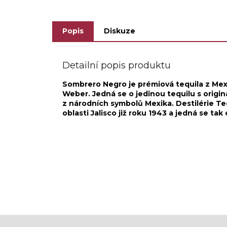
kloboukem Charro hat, který...
Popis
Diskuze
Detailní popis produktu
Sombrero Negro je prémiová tequila z Mex
Weber. Jedná se o jedinou tequilu s origi
z národních symbolů Mexika. Destilérie Te
oblasti Jalisco již roku 1943 a jedná se tak 