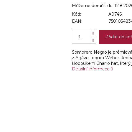
Můžeme doručit do:
12.8.202
Kód:
A0746
EAN:
750105483
Přidat do ko
Sombrero Negro je prémiová 
z Agáve Tequila Weber. Jedná
kloboukem Charro hat, který 
Detailní informace