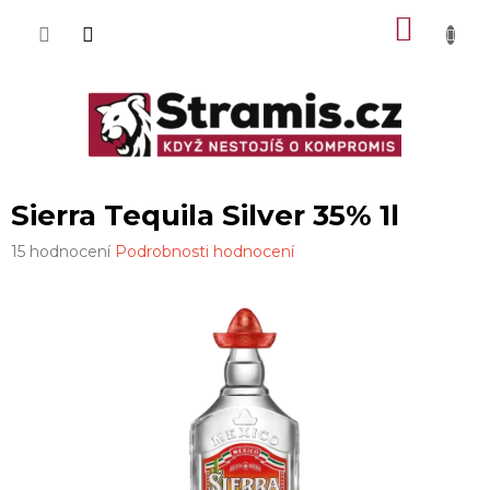
Přejít
NÁKU
na
obsah
KOŠÍK
Sierra Tequila Silver 35% 1l
Průměrné
15 hodnocení
Podrobnosti hodnocení
hodnocení
produktu
je
2,8
z
5
hvězdiček.