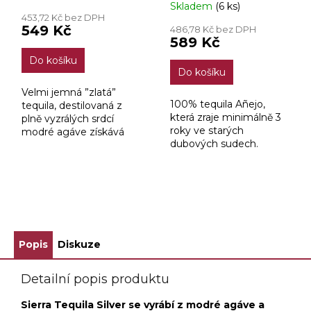
Skladem
(6 ks)
hodnocení
453,72 Kč bez DPH
produktu
549 Kč
486,78 Kč bez DPH
je
589 Kč
2,9
Do košíku
z
Do košíku
5
hvězdiček.
Velmi jemná ”zlatá”
100% tequila Añejo,
tequila, destilovaná z
která zraje minimálně 3
plně vyzrálých srdcí
roky ve starých
modré agáve získává
dubových sudech.
díky staření v dubových
Nadchne svou hlubokou
sudech výraznou a
zlatou barvou a dlouho
bohatou chuť s
přetrvávajícím aroma.
nezaměnitelným
zlatavým tónem.
ZOBRAZIT VŠECHNY SOUVISEJÍCÍ PRODUKTY
Popis
Diskuze
Detailní popis produktu
Sierra Tequila Silver se vyrábí z modré agáve a