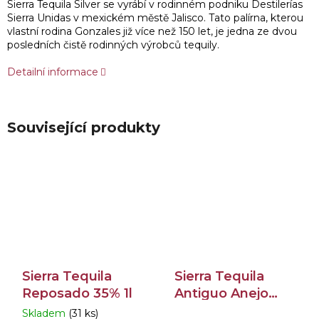
Sierra Tequila Silver se vyrábí v rodinném podniku Destilerías
Sierra Unidas v mexickém městě Jalisco. Tato palírna, kterou
vlastní rodina Gonzales již více než 150 let, je jedna ze dvou
posledních čistě rodinných výrobců tequily.
Detailní informace
Související produkty
Sierra Tequila
Sierra Tequila
Reposado 35% 1l
Antiguo Anejo
40% 0,7l
Skladem
(31 ks)
Průměrné