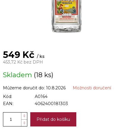
549 Kč
/ ks
453,72 Kč bez DPH
Měrná
Skladem
(18 ks)
cena:
Můžeme doručit do:
10.8.2026
Možnosti doručení
Kód:
A0164
EAN:
4062400181303
Přidat do košíku