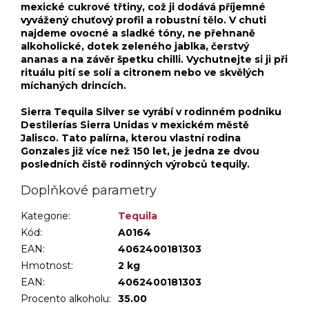
mexické cukrové třtiny, což ji dodává příjemné
vyvážený chuťový profil a robustní tělo. V chuti
najdeme ovocné a sladké tóny, ne přehnaně
alkoholické, dotek zeleného jablka, čerstvý
ananas a na závěr špetku chilli. Vychutnejte si ji při
rituálu pití se solí a citronem nebo ve skvělých
míchaných drincích.
Sierra Tequila Silver se vyrábí v rodinném podniku
Destilerías Sierra Unidas v mexickém městě
Jalisco. Tato palírna, kterou vlastní rodina
Gonzales již více než 150 let, je jedna ze dvou
posledních čistě rodinných výrobců tequily.
Doplňkové parametry
Kategorie
:
Tequila
Kód:
A0164
EAN:
4062400181303
Hmotnost
:
2 kg
EAN
:
4062400181303
Procento alkoholu
:
35.00