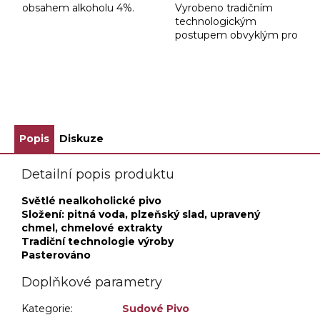
obsahem alkoholu 4%.
Vyrobeno tradičním
technologickým
postupem obvyklým pro
výrobu českého piva
ZOBRAZIT VŠECHNY SOUVISEJÍCÍ PRODUKTY
Popis
Diskuze
Detailní popis produktu
Světlé nealkoholické pivo
Složení: pitná voda, plzeňský slad, upravený
chmel, chmelové extrakty
Tradiční technologie výroby
Pasterováno
Doplňkové parametry
Kategorie
:
Sudové Pivo