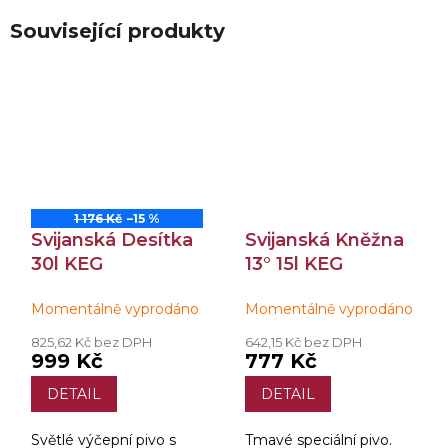
Související produkty
1 176 Kč
–15 %
Svijanská Desítka
Svijanská Kněžna
30l KEG
13° 15l KEG
Momentálně vyprodáno
Momentálně vyprodáno
825,62 Kč bez DPH
642,15 Kč bez DPH
999 Kč
777 Kč
DETAIL
DETAIL
Světlé výčepní pivo s
Tmavé speciální pivo.