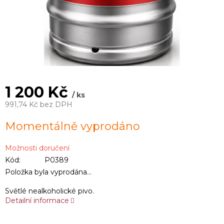
1 200 Kč
/ ks
991,74 Kč bez DPH
Měrná
Momentálně vyprodáno
cena:
Možnosti doručení
Kód:
P0389
Položka byla vyprodána…
Světlé nealkoholické pivo.
Detailní informace