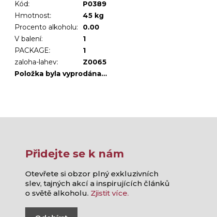
Kód:
P0389
Hmotnost
:
45 kg
Procento alkoholu
:
0.00
V balení
:
1
PACKAGE
:
1
zaloha-lahev
:
Z0065
Položka byla vyprodána…
Přidejte se k nám
Otevřete si obzor plný exkluzivních
slev, tajných akcí a inspirujících článků
o světě alkoholu.
Zjistit více.