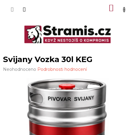
Přejít
NÁKU
na
obsah
KOŠÍK
Svijany Vozka 30l KEG
Průměrné
Neohodnoceno
Podrobnosti hodnocení
hodnocení
produktu
je
0,0
z
5
hvězdiček.