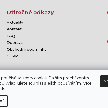
Užitečné odkazy
Aktuality
Kontakt
FAQ
Doprava
Obchodní podmínky
GDPR
 používá soubory cookie. Dalším procházením
S
u vyjadřujete souhlas s jejich používáním.. Více
zde
.
ní
chodě stramis.cz platí zákaz prodeje alkoholických nápojů osob