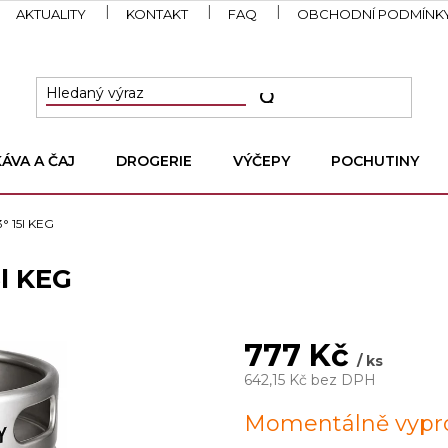
AKTUALITY
KONTAKT
FAQ
OBCHODNÍ PODMÍNK
KÁVA A ČAJ
DROGERIE
VÝČEPY
POCHUTINY
3° 15l KEG
5l KEG
777 Kč
/ ks
642,15 Kč bez DPH
Měrná
Momentálně vypr
cena: