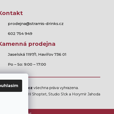
Kontakt
prodejna@stramis-drinks.cz
602 754 949
Kamenná prodejna
Jaselská 1197/1, Havířov 736 01
Po – So: 9:00 – 17:00
ouhlasím
Stramis.cz
všechna práva vyhrazena.
Vytvořil Shoptet
,
Studio S!ck
a
Horymír Jahoda
ám mladším 18 let.