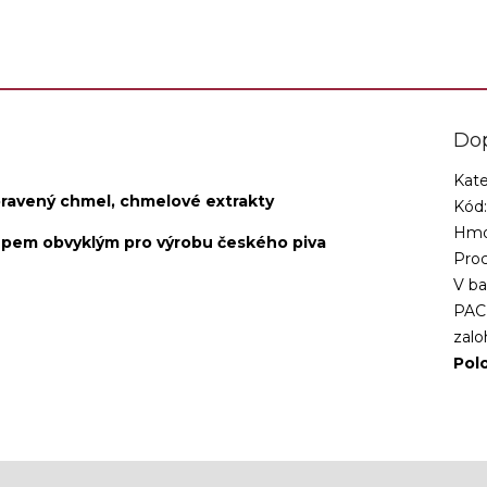
Do
Kate
upravený chmel, chmelové extrakty
Kód
Hmo
pem obvyklým pro výrobu českého piva
Proc
V ba
PAC
zalo
Pol