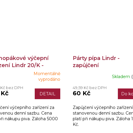
nopákové výčepní
Párty pípa Lindr -
zení Lindr 20/K -
zapůjčení
jčení
Momentálně
Skladem
ěrné
vyprodáno
ocení
7 Kč bez DPH
49,59 Kč bez DPH
ktu
 Kč
60 Kč
DETAIL
Do ko
čení výčepního zařízení za
Zapůjčení výčepního zařízení
venou denní sazbu. Cena
stanovenou denní sazbu. Ce
iček.
 při nákupu piva. Záloha 5000
platí při nákupu piva. Záloha
Kč.