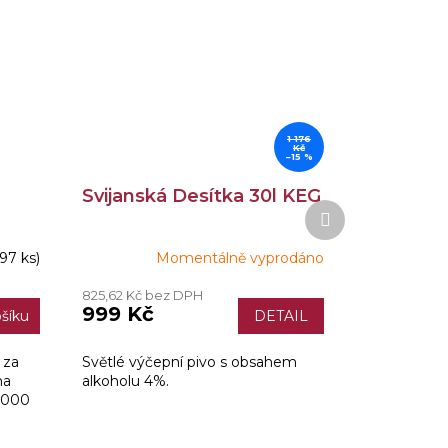
1 176
Kč
–15 %
Svijanská Desítka 30l KEG
Další
produkt
(97 ks)
Momentálně vyprodáno
825,62 Kč bez DPH
999 Kč
šíku
DETAIL
 za
Světlé výčepní pivo s obsahem
na
alkoholu 4%.
 1000