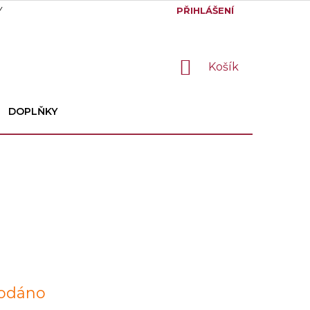
Y
GDPR
PŘIHLÁŠENÍ
NÁKUPNÍ
Košík
KOŠÍK
DOPLŇKY
odáno