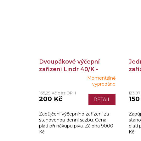
Dvoupákové výčepní
Jed
zařízení Lindr 40/K -
zaří
zapůjčení
zapů
Momentálně
Průměrné
Prům
vyprodáno
hodnocení
hodn
165,29 Kč bez DPH
123,9
produktu
produ
200 Kč
150
DETAIL
je
je
4,5
3,2
z
z
Zapůjčení výčepního zařízení za
Zapůj
5
5
stanovenou denní sazbu. Cena
stano
hvězdiček.
hvězd
platí při nákupu piva. Záloha 9000
platí
Kč
Kč.