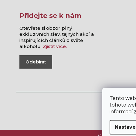
Přidejte se k nám
Otevřete si obzor plný
exkluzivních slev, tajných akcí a
inspirujících článků o světě
alkoholu.
Zjistit více.
Odebírat
Tento web
tohoto web
informací
Nastave
V internetovém ob