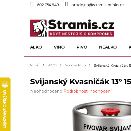
Přejít
602 754 949
prodejna@stramis-drinks.cz
na
obsah
ALKO
VÍNO
PIVO
NEALKO
Domů
PIVO
Sudové Pivo
Svijanský Kvasničák 1
Svijanský Kvasničák 13° 1
Průměrné
Neohodnoceno
Podrobnosti hodnocení
hodnocení
produktu
je
0,0
z
5
hvězdiček.