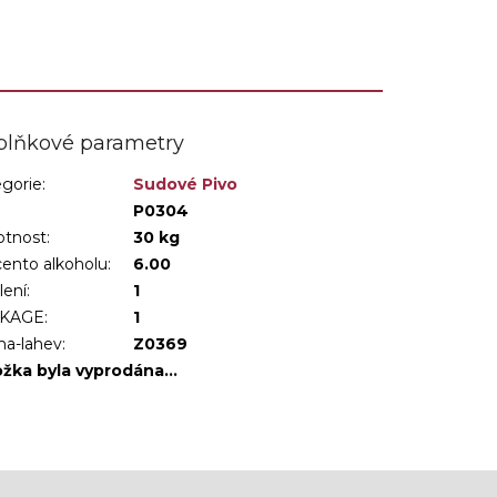
plňkové parametry
gorie
:
Sudové Pivo
:
P0304
tnost
:
30 kg
ento alkoholu
:
6.00
lení
:
1
KAGE
:
1
ha-lahev
:
Z0369
ožka byla vyprodána…