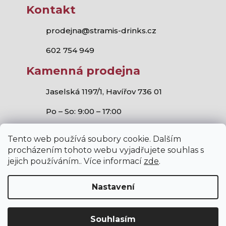
Kontakt
prodejna@stramis-drinks.cz
602 754 949
Kamenná prodejna
Jaselská 1197/1, Havířov 736 01
Po – So: 9:00 – 17:00
Tento web používá soubory cookie. Dalším
procházením tohoto webu vyjadřujete souhlas s
jejich používáním.. Více informací
zde
.
Stramis.cz
všechna práva vyhrazena.
Vytvořil Shoptet
,
Studio S!ck
a
Horymír Jahoda
Nastavení
Souhlasím
V internetovém obchodě stramis.cz platí zákaz prodeje