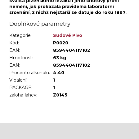
kvalita plzeňského ležáku i jeho chuťový profil
nemění, jak prokázala pravidelná laboratorní
srovnání, z nichž nejstarší se datuje do roku 1897.
Doplňkové parametry
Kategorie
:
Sudové Pivo
Kód:
P0020
EAN:
8594404117102
Hmotnost
:
63 kg
EAN
:
8594404117102
Procento alkoholu
:
4.40
V balení
:
1
PACKAGE
:
1
zaloha-lahev
:
Z0145