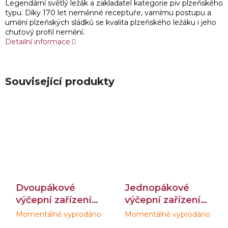
Legendární světlý ležák a zakladatel kategorie piv plzeňského
typu. Díky 170 let neměnné receptuře, varnímu postupu a
umění plzeňských sládků se kvalita plzeňského ležáku i jeho
chuťový profil nemění.
Detailní informace
Související produkty
Dvoupákové
Jednopákové
výčepní zařízení
výčepní zařízení
Lindr 40/K -
Lindr 20/K -
Momentálně vyprodáno
Momentálně vyprodáno
Průměrné
Průměrné
zapůjčení
zapůjčení
hodnocení
hodnocení