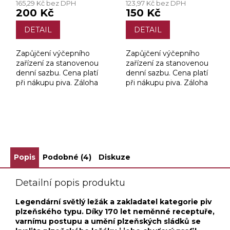
165,29 Kč bez DPH
123,97 Kč bez DPH
produktu
produktu
200 Kč
150 Kč
je
je
4,5
3,2
DETAIL
DETAIL
z
z
5
5
Zapůjčení výčepního
Zapůjčení výčepního
hvězdiček.
hvězdiček.
zařízení za stanovenou
zařízení za stanovenou
denní sazbu. Cena platí
denní sazbu. Cena platí
při nákupu piva. Záloha
při nákupu piva. Záloha
9000 Kč
5000 Kč.
ZOBRAZIT VŠECHNY SOUVISEJÍCÍ PRODUKTY
Popis
Podobné (4)
Diskuze
Detailní popis produktu
Legendární světlý ležák a zakladatel kategorie piv
plzeňského typu. Díky 170 let neměnné receptuře,
varnímu postupu a umění plzeňských sládků se