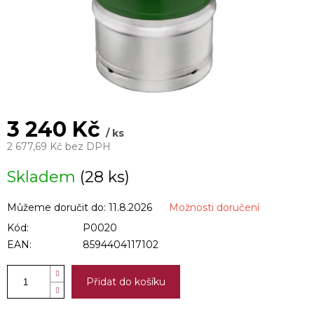
3 240 Kč
/ ks
2 677,69 Kč bez DPH
Měrná
Skladem
(28 ks)
cena:
Můžeme doručit do:
11.8.2026
Možnosti doručení
Kód:
P0020
EAN:
8594404117102
Přidat do košíku