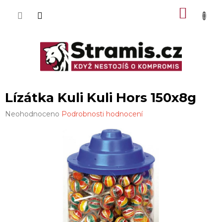
Přejít
NÁKU
na
obsah
KOŠÍK
Lízátka Kuli Kuli Hors 150x8g
Průměrné
Neohodnoceno
Podrobnosti hodnocení
hodnocení
produktu
je
0,0
z
5
hvězdiček.