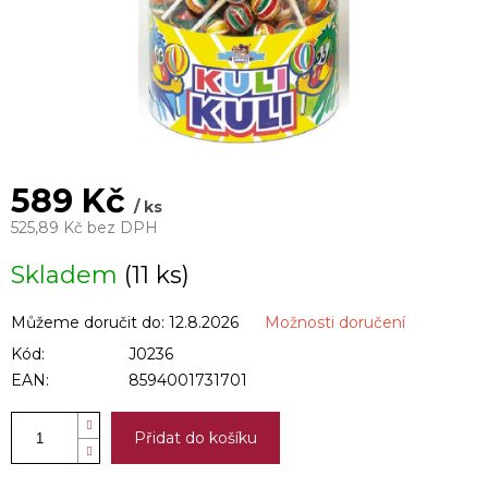
589 Kč
/ ks
525,89 Kč bez DPH
Měrná
Skladem
(11 ks)
cena:
Můžeme doručit do:
12.8.2026
Možnosti doručení
Kód:
J0236
EAN:
8594001731701
Přidat do košíku