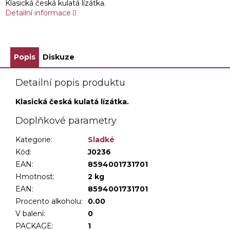
Klasická česká kulatá lízátka.
Detailní informace
Popis
Diskuze
Detailní popis produktu
Klasická česká kulatá lízátka.
Doplňkové parametry
Kategorie
:
Sladké
Kód:
J0236
EAN:
8594001731701
Hmotnost
:
2 kg
EAN
:
8594001731701
Procento alkoholu
:
0.00
V balení
:
0
PACKAGE
:
1