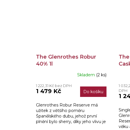
The Glenrothes Robur
The
40% 1l
Cas
Skladem
(2 ks)
1 222,31 Kč bez DPH
1 032,
1 479 Kč
DPH
Do košíku
1 2
Glenrothes Robur Reserve má
Singl
užitek z většího poměru
Glenr
Španělského dubu, jehož první
Reser
plnění bylo sherry, díky jeho vlivu je
věku a
Robur Reserve kořeněný, ovocný,