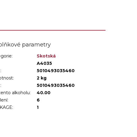
palírna...
plňkové parametry
gorie
:
Skotská
:
A4035
:
5010493035460
tnost
:
2 kg
N
:
5010493035460
ento alkoholu
:
40.00
lení
:
6
KAGE
:
1