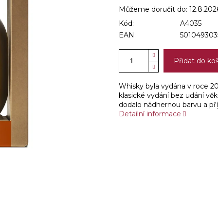
Můžeme doručit do:
12.8.202
Kód:
A4035
EAN:
501049303
Přidat do ko
Whisky byla vydána v roce 20
klasické vydání bez udání věku
dodalo nádhernou barvu a př
Detailní informace