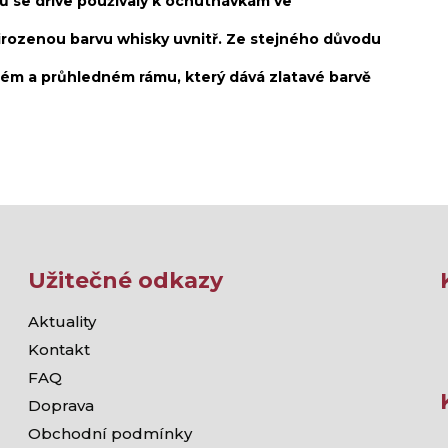
ů se dříve používaly k ochutnávkám ve
řirozenou barvu whisky uvnitř. Ze stejného důvodu
ném a průhledném rámu, který dává zlatavé barvě
Užitečné odkazy
Aktuality
Kontakt
FAQ
Doprava
Obchodní podmínky