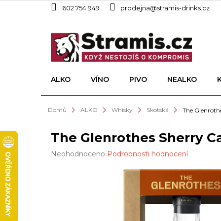
Přejít
602 754 949
prodejna@stramis-drinks.cz
na
obsah
ALKO
VÍNO
PIVO
NEALKO
Domů
ALKO
Whisky
Skotská
The Glenroth
The Glenrothes Sherry C
Průměrné
Neohodnoceno
Podrobnosti hodnocení
hodnocení
produktu
je
0,0
z
5
hvězdiček.