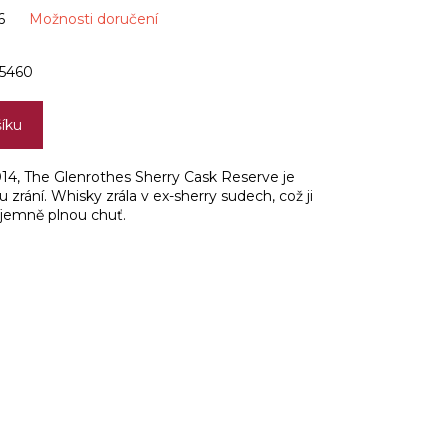
6
Možnosti doručení
5460
šíku
14, The Glenrothes Sherry Cask Reserve je
 zrání. Whisky zrála v ex-sherry sudech, což ji
íjemně plnou chuť.