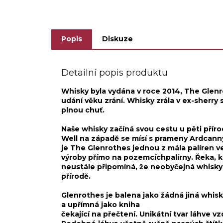
napov
sladký a lahodný..
Popis
Diskuze
Detailní popis produktu
Whisky byla vydána v roce 2014, The Glenr
udání věku zrání. Whisky zrála v ex-sherry
plnou chuť.
Naše whisky začíná svou cestu u pěti přír
Well na západě se mísí s prameny Ardcann
je The Glenrothes jednou z mála palíren ve
výroby přímo na pozemcíchpalírny. Řeka, k
neustále připomíná, že neobyčejná whisky
přírodě.
Glenrothes je balena jako žádná jiná whisky
a upřímná jako kniha
čekající na přečtení. Unikátní tvar láhve vz