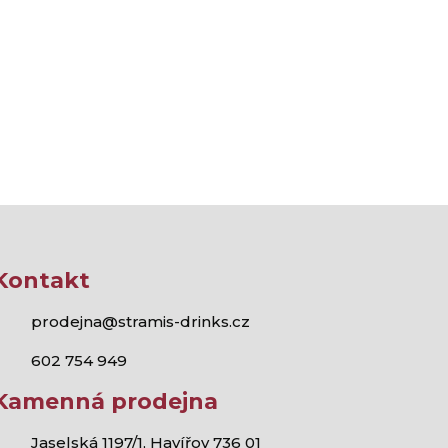
Kontakt
prodejna@stramis-drinks.cz
602 754 949
Kamenná prodejna
Jaselská 1197/1, Havířov 736 01