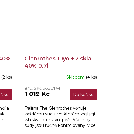
 40%
Glenrothes 10yo + 2 skla
40% 0,7l
m
(2 ks)
Skladem
(4 ks)
842,15 Kč bez DPH
1 019 Kč
šíku
Do košíku
hčí a
Palírna The Glenrothes věnuje
tak
každému sudu, ve kterém zrají její
le
whisky, intenzivní péči. Všechny
sudy jsou ručně kontrolovány, více
než 70 % sudů po sherry, které