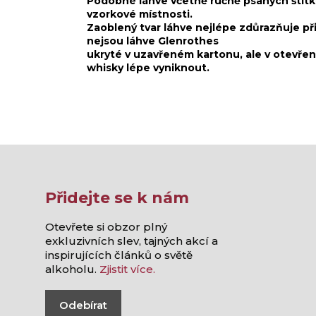
Podobné láhve včetně ručně psaných štítk
vzorkové místnosti.
Zaoblený tvar láhve nejlépe zdůrazňuje p
nejsou láhve Glenrothes
ukryté v uzavřeném kartonu, ale v otevře
whisky lépe vyniknout.
Přidejte se k nám
Otevřete si obzor plný
exkluzivních slev, tajných akcí a
inspirujících článků o světě
alkoholu.
Zjistit více.
Odebírat