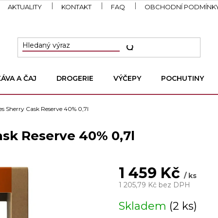
AKTUALITY
KONTAKT
FAQ
OBCHODNÍ PODMÍNK
KÁVA A ČAJ
DROGERIE
VÝČEPY
POCHUTINY
es Sherry Cask Reserve 40% 0,7l
ask Reserve 40% 0,7l
1 459 Kč
/ ks
1 205,79 Kč bez DPH
Měrná
Skladem
(2 ks)
cena: