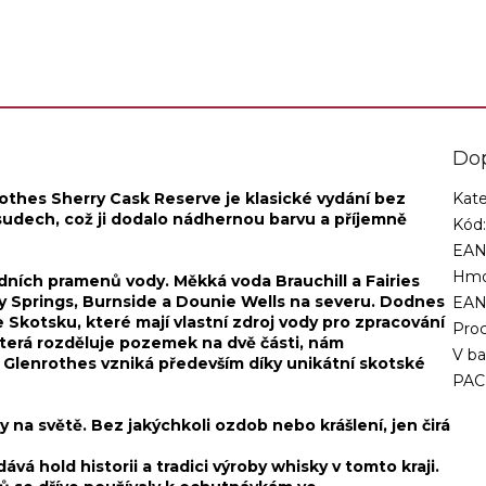
ídá v sudech po boubornu.
Do
othes Sherry Cask Reserve je klasické vydání bez
Kate
 sudech, což ji dodalo nádhernou barvu a příjemně
Kód
EAN
Hmo
odních pramenů vody. Měkká voda Brauchill a Fairies
y Springs, Burnside a Dounie Wells na severu. Dodnes
EA
 Skotsku, které mají vlastní zdroj vody pro zpracování
Proc
terá rozděluje pozemek na dvě části, nám
V ba
 Glenrothes vzniká především díky unikátní skotské
PAC
 na světě. Bez jakýchkoli ozdob nebo krášlení, jen čirá
dává hold historii a tradici výroby whisky v tomto kraji.