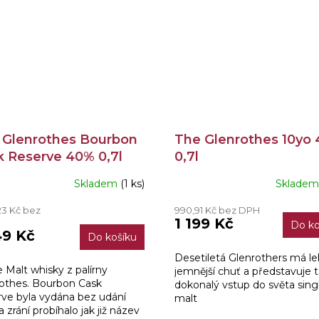
 Glenrothes Bourbon
The Glenrothes 10yo
k Reserve 40% 0,7l
0,7l
Skladem
(1 ks)
Sklade
23 Kč bez
990,91 Kč bez DPH
1 199 Kč
Do ko
49 Kč
Do košíku
Desetiletá Glenrothers má le
e Malt whisky z palírny
jemnější chuť a představuje 
othes. Bourbon Cask
dokonalý vstup do světa sing
ve byla vydána bez udání
malt
 zrání probíhalo jak již název