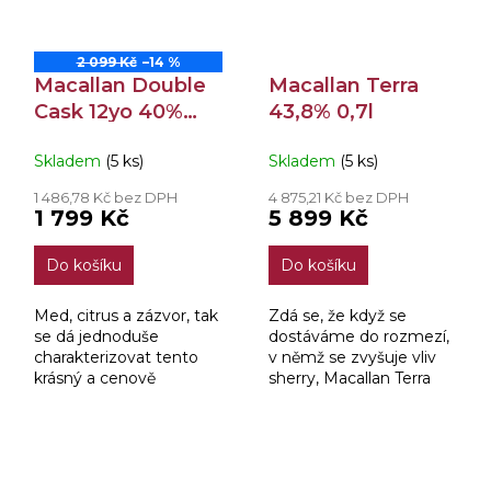
2 099 Kč
–14 %
Macallan Double
Macallan Terra
Cask 12yo 40%
43,8% 0,7l
0,7l
Skladem
(5 ks)
Skladem
(5 ks)
1 486,78 Kč bez DPH
4 875,21 Kč bez DPH
1 799 Kč
5 899 Kč
Do košíku
Do košíku
Med, citrus a zázvor, tak
Zdá se, že když se
se dá jednoduše
dostáváme do rozmezí,
charakterizovat tento
v němž se zvyšuje vliv
krásný a cenově
sherry, Macallan Terra
dostupný Macallan.
zrál výhradně v
Dokonalé partnerství
dubových sudech z
amerických a
prvního plnění ex sherry
evropských dubových
sudech od dvou
ZOBRAZIT VŠECHNY SOUVISEJÍCÍ PRODUKTY
sudů po Oloroso sherry...
významných rodin...