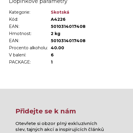
Doplňkové parametry
Kategorie
:
Skotská
Kód:
A4226
EAN:
5010314017408
Hmotnost
:
2 kg
EAN
:
5010314017408
Procento alkoholu
:
40.00
V balení
:
6
PACKAGE
:
1
Přidejte se k nám
Otevřete si obzor plný exkluzivních
slev, tajných akcí a inspirujících článků