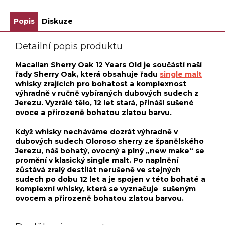
Popis
Diskuze
Detailní popis produktu
Macallan Sherry Oak 12 Years Old je součástí naší
řady Sherry Oak, která obsahuje řadu
single malt
whisky zrajících pro bohatost a komplexnost
výhradně v ručně vybíraných dubových sudech z
Jerezu. Vyzrálé tělo, 12 let stará, přináší sušené
ovoce a přirozeně bohatou zlatou barvu.
Když whisky necháváme dozrát výhradně v
dubových sudech Oloroso sherry ze španělského
Jerezu, náš bohatý, ovocný a plný „new make“ se
promění v klasický single malt. Po naplnění
zůstává zralý destilát nerušeně ve stejných
sudech po dobu 12 let a je spojen v této bohaté a
komplexní whisky, která se vyznačuje sušeným
ovocem a přirozeně bohatou zlatou barvou.