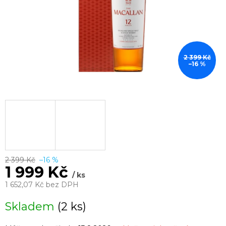
2 399 Kč
–16 %
2 399 Kč
–16 %
1 999 Kč
/ ks
1 652,07 Kč bez DPH
Měrná
Skladem
(2 ks)
cena: