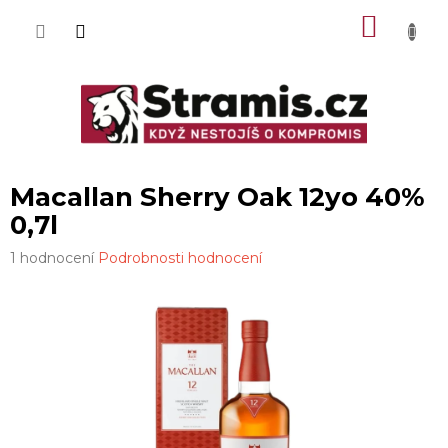
Přejít
NÁKU
na
obsah
KOŠÍK
Macallan Sherry Oak 12yo 40%
0,7l
Průměrné
1 hodnocení
Podrobnosti hodnocení
hodnocení
produktu
je
5,0
z
5
hvězdiček.