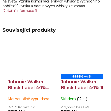
na světě. Vzniká kombinací lehkých whisky z východního
pobřeží Skotska a rašelinových whisky ze západu.
Detailní informace
Související produkty
999 Kč
–4 %
Johnnie Walker
Johnnie Walker
Black Label 40%
Black Label 40% 1l
0,7l
Momentálně vyprodáno
Skladem
(12 ks)
577,69 Kč bez DPH
792,56 Kč bez DPH