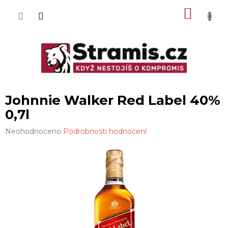
Přejít
NÁKU
na
obsah
KOŠÍK
Johnnie Walker Red Label 40%
0,7l
Průměrné
Neohodnoceno
Podrobnosti hodnocení
hodnocení
produktu
je
0,0
z
5
hvězdiček.