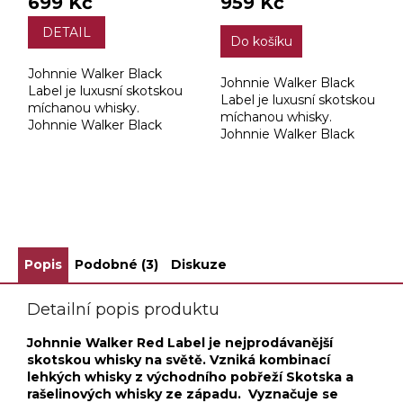
699 Kč
959 Kč
DETAIL
Do košíku
Johnnie Walker Black
Johnnie Walker Black
Label je luxusní skotskou
Label je luxusní skotskou
míchanou whisky.
míchanou whisky.
Johnnie Walker Black
Johnnie Walker Black
Label tvoří výhradně
Label tvoří výhradně
whisky zrající nejméně 12
whisky zrající nejméně 12
let a pocházející ze
let a pocházející ze
všech čtyř stran
všech čtyř stran...
Skotska.
ZOBRAZIT VŠECHNY SOUVISEJÍCÍ PRODUKTY
Popis
Podobné (3)
Diskuze
Detailní popis produktu
Johnnie Walker Red Label je nejprodávanější
skotskou whisky na světě. Vzniká kombinací
lehkých whisky z východního pobřeží Skotska a
rašelinových whisky ze západu. Vyznačuje se