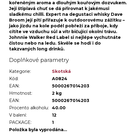
kořeněným aroma a dlouhým kouřovým dozvukem.
Její štiplavá chuť se dá přirovnat k jakémusi
sladkému chilli. Expert na degustaci whisky Dave
Broom její pití přiřazuje k outdoorovému zážitku –
jako jízdu na kole podél pobřeží za příboje, kdy
cítíte ve vzduchu sůl a vítr bičující okolní trávu.
Johnnie Walker Red Label si nejlépe vychutnáte
čistou nebo na ledu. Skvěle se hodí i do
takzvaných long drinků.
Doplňkové parametry
Kategorie
:
Skotská
Kód:
A0824
EAN:
5000267014203
Hmotnost
:
2 kg
EAN
:
5000267014203
Procento alkoholu
:
40.00
V balení
:
12
PACKAGE
:
1
Položka byla vyprodána…