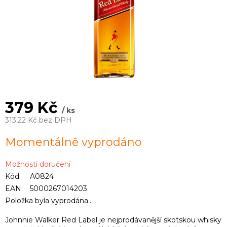
379 Kč
/ ks
313,22 Kč bez DPH
Měrná
Momentálně vyprodáno
cena:
Možnosti doručení
Kód:
A0824
EAN:
5000267014203
Položka byla vyprodána…
Johnnie Walker Red Label je nejprodávanější skotskou whisky