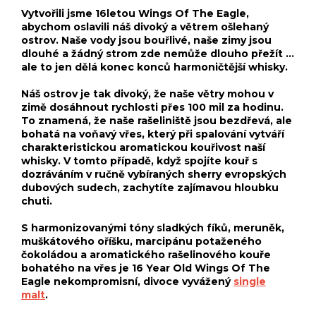
Vytvořili jsme 16letou Wings Of The Eagle,
abychom oslavili náš divoký a větrem ošlehaný
ostrov. Naše vody jsou bouřlivé, naše zimy jsou
dlouhé a žádný strom zde nemůže dlouho přežít ...
ale to jen dělá konec konců harmoničtější whisky.
Náš ostrov je tak divoký, že naše větry mohou v
zimě dosáhnout rychlosti přes 100 mil za hodinu.
To znamená, že naše rašeliniště jsou bezdřevá, ale
bohatá na voňavý vřes, který při spalování vytváří
charakteristickou aromatickou kouřivost naší
whisky. V tomto případě, když spojíte kouř s
dozráváním v ručně vybíraných sherry evropských
dubových sudech, zachytíte zajímavou hloubku
chuti.
S harmonizovanými tóny sladkých fíků, meruněk,
muškátového oříšku, marcipánu potaženého
čokoládou a aromatického rašelinového kouře
bohatého na vřes je 16 Year Old Wings Of The
Eagle nekompromisní, divoce vyvážený
single
malt
.