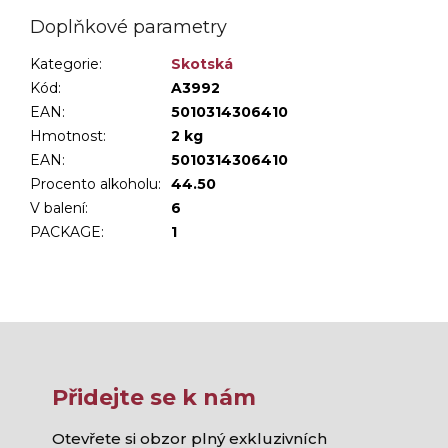
Doplňkové parametry
Kategorie
:
Skotská
Kód:
A3992
EAN:
5010314306410
Hmotnost
:
2 kg
EAN
:
5010314306410
Procento alkoholu
:
44.50
V balení
:
6
PACKAGE
:
1
Přidejte se k nám
Otevřete si obzor plný exkluzivních