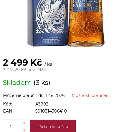
2 499 Kč
/ ks
2 065,29 Kč bez DPH
Měrná
Skladem
(3 ks)
cena:
Můžeme doručit do:
12.8.2026
Možnosti doručení
Kód:
A3992
EAN:
5010314306410
Přidat do košíku