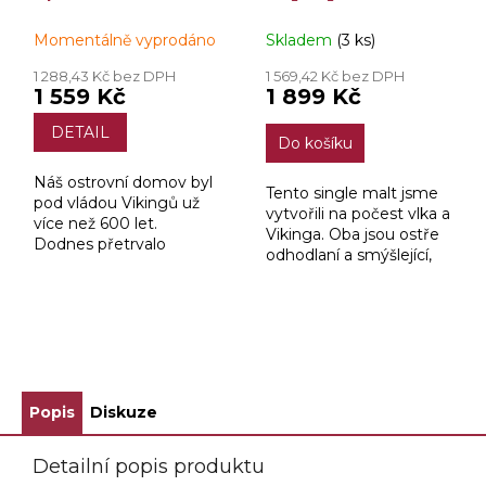
40% 1l
Wolf 14yo 42,3% 1l
Momentálně vyprodáno
Skladem
(3 ks)
1 288,43 Kč bez DPH
1 569,42 Kč bez DPH
1 559 Kč
1 899 Kč
DETAIL
Do košíku
Náš ostrovní domov byl
Tento single malt jsme
pod vládou Vikingů už
vytvořili na počest vlka a
více než 600 let.
Vikinga. Oba jsou ostře
Dodnes přetrvalo
odhodlaní a smýšlející,
mnoho z jejich mýtů a
přesto oba chápou, že
pověr, jako je to, že jsme
skutečná síla se nachází
se před bitvou zabalili do
ve spolupráci.
medvědí kůže...
ZOBRAZIT VŠECHNY SOUVISEJÍCÍ PRODUKTY
Popis
Diskuze
Detailní popis produktu