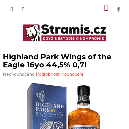
Přejít
NÁKU
na
obsah
KOŠÍK
Highland Park Wings of the
Eagle 16yo 44,5% 0,7l
Průměrné
Neohodnoceno
Podrobnosti hodnocení
hodnocení
produktu
je
0,0
z
5
hvězdiček.