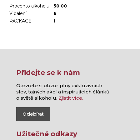
Procento alkoholu
:
50.00
V balení
:
6
PACKAGE
:
1
Přidejte se k nám
Otevřete si obzor plný exkluzivních
slev, tajných akcí a inspirujících článků
o světě alkoholu.
Zjistit více.
Odebírat
Užitečné odkazy