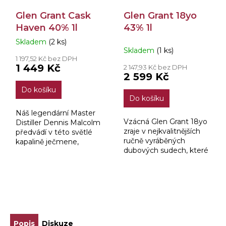
Glen Grant Cask
Glen Grant 18yo
Haven 40% 1l
43% 1l
Skladem
(2 ks)
Průměrné
Skladem
(1 ks)
hodnocení
1 197,52 Kč bez DPH
produktu
1 449 Kč
2 147,93 Kč bez DPH
je
2 599 Kč
5,0
Do košíku
z
Do košíku
5
hvězdiček.
Náš legendární Master
Vzácná Glen Grant 18yo
Distiller Dennis Malcolm
zraje v nejkvalitnějších
předvádí v této světlé
ručně vyráběných
kapalině ječmene,
dubových sudech, které
příjemnou ovocnou a
dodávají zářivou zlatou
medovou vůni, s tóny
barvu a bohaté
teplého koření a
květinové i dubové
sladkého rozinky, které...
vůně. Jeho komplexní
ZOBRAZIT VŠECHNY SOUVISEJÍCÍ PRODUKTY
chuť...
Popis
Diskuze