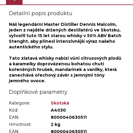
Detailní popis produktu
Náš legendární Master Distiller Dennis Malcolm,
jeden z nejdéle držených destilatérů ve Skotsku,
vytvořil tuto 15 let starou whisky v 50% ABV Batch
Stenght, aby přinesl intenzivnější výraz našeho
autentického stylu.
Tato zlatavá whisky nabízí vůni citrusových plodů
a karamelky doprovázenou bohatou chutí
kořeněných hrušek, mandarinek a vanilky, která
zanechává ořechový závěr s jemnými tóny
jemného ovoce.
Doplňkové parametry
Kategorie
:
Skotská
Kód:
A4030
EAN:
8000040630511
Hmotnost
:
2 kg
EAN
:
8000040630511