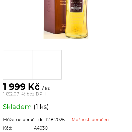
1 999 Kč
/ ks
1 652,07 Kč bez DPH
Měrná
Skladem
(1 ks)
cena:
Můžeme doručit do:
12.8.2026
Možnosti doručení
Kód:
A4030