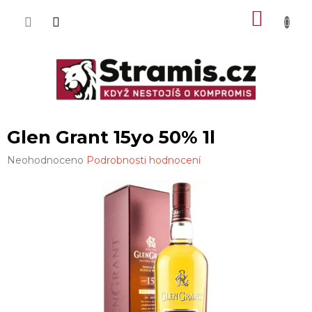
Přejít
NÁKU
na
obsah
KOŠÍK
Glen Grant 15yo 50% 1l
Průměrné
Neohodnoceno
Podrobnosti hodnocení
hodnocení
produktu
je
0,0
z
5
hvězdiček.