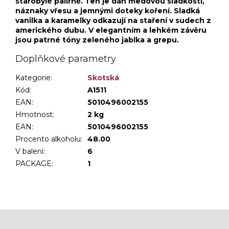
starobylé palírně. Ten je dán medovou sladkostí,
náznaky vřesu a jemnými doteky koření. Sladká
vanilka a karamelky odkazují na staření v sudech z
amerického dubu. V elegantním a lehkém závěru
jsou patrné tóny zeleného jablka a grepu.
Doplňkové parametry
Kategorie
:
Skotská
Kód:
A1511
EAN:
5010496002155
Hmotnost
:
2 kg
EAN
:
5010496002155
Procento alkoholu
:
48.00
V balení
:
6
PACKAGE
:
1