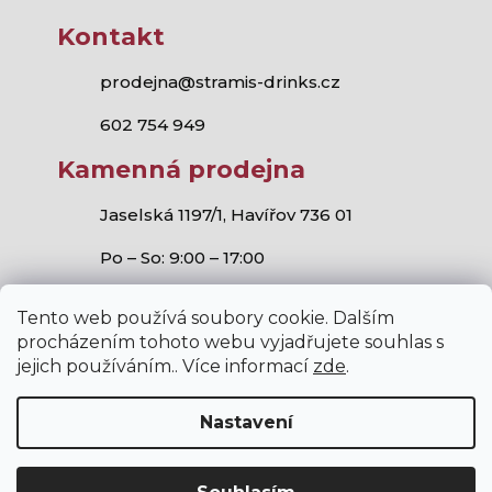
Kontakt
prodejna@stramis-drinks.cz
602 754 949
Kamenná prodejna
Jaselská 1197/1, Havířov 736 01
Po – So: 9:00 – 17:00
Tento web používá soubory cookie. Dalším
procházením tohoto webu vyjadřujete souhlas s
jejich používáním.. Více informací
zde
.
Stramis.cz
všechna práva vyhrazena.
Vytvořil Shoptet
,
Studio S!ck
a
Horymír Jahoda
Nastavení