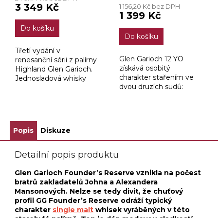
produktu
3 349 Kč
1 156,20 Kč bez DPH
je
1 399 Kč
4,0
Do košíku
z
Do košíku
5
hvězdiček.
Třetí vydání v
Glen Garioch 12 YO
renesanční sérii z palírny
získává osobitý
Highland Glen Garioch.
charakter stařením ve
Jednosladová whisky
dvou druzích sudů:
zrající v sudech po
nejprve v sudech po
sherry a bourbonu po
americkém bourbonu a
dobu 17 let.
poté v sudech po
španělském sherry.
Popis
Diskuze
Detailní popis produktu
Glen Garioch Founder’s Reserve vznikla na počest
bratrů zakladatelů Johna a Alexandera
Mansonových. Nelze se tedy divit, že chuťový
profil GG Founder’s Reserve odráží typický
charakter
single malt
whisek vyráběných v této