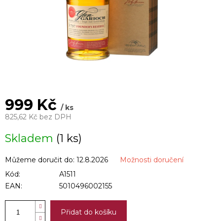
999 Kč
/ ks
825,62 Kč bez DPH
Měrná
Skladem
(1 ks)
cena:
Můžeme doručit do:
12.8.2026
Možnosti doručení
Kód:
A1511
EAN:
5010496002155
Přidat do košíku