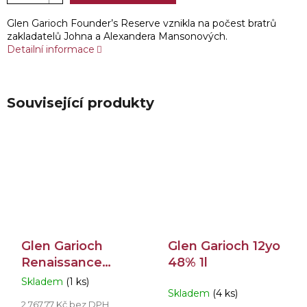
Glen Garioch Founder’s Reserve vznikla na počest bratrů
zakladatelů Johna a Alexandera Mansonových.
Detailní informace
Související produkty
Glen Garioch
Glen Garioch 12yo
Renaissance
48% 1l
Chapter 3 50,8%
Skladem
(1 ks)
Průměrné
Skladem
(4 ks)
0,7l
hodnocení
2 767,77 Kč bez DPH