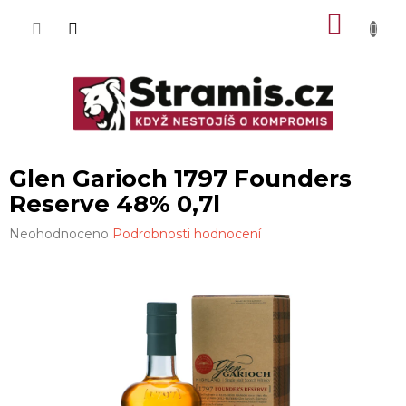
Přejít
NÁKU
na
obsah
KOŠÍK
Glen Garioch 1797 Founders
Reserve 48% 0,7l
Průměrné
Neohodnoceno
Podrobnosti hodnocení
hodnocení
produktu
je
0,0
z
5
hvězdiček.