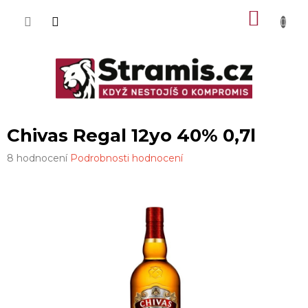
Přejít
NÁKU
na
obsah
KOŠÍK
Chivas Regal 12yo 40% 0,7l
Průměrné
8 hodnocení
Podrobnosti hodnocení
hodnocení
produktu
je
4,0
z
5
hvězdiček.