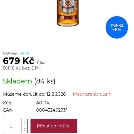
749 Kč
–9 %
749 Kč
–9 %
679 Kč
/ ks
561,16 Kč bez DPH
Měrná
Skladem
(84 ks)
cena:
Můžeme doručit do:
12.8.2026
Možnosti doručení
Kód:
A0134
EAN:
080432402931
Přidat do košíku