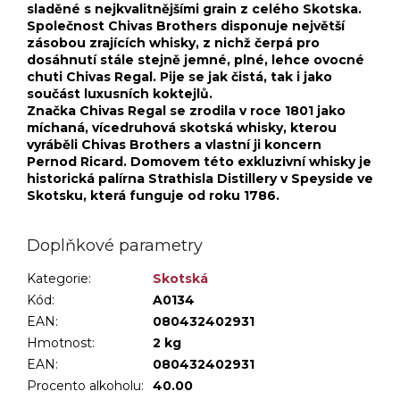
sladěné s nejkvalitnějšími grain z celého Skotska.
Společnost Chivas Brothers disponuje největší
zásobou zrajících whisky, z nichž čerpá pro
dosáhnutí stále stejně jemné, plné, lehce ovocné
chuti Chivas Regal. Pije se jak čistá, tak i jako
součást luxusních koktejlů.
Značka Chivas Regal se zrodila v roce 1801 jako
míchaná, vícedruhová skotská whisky, kterou
vyráběli Chivas Brothers a vlastní ji koncern
Pernod Ricard. Domovem této exkluzivní whisky je
historická palírna Strathisla Distillery v Speyside ve
Skotsku, která funguje od roku 1786.
Doplňkové parametry
Kategorie
:
Skotská
Kód:
A0134
EAN:
080432402931
Hmotnost
:
2 kg
EAN
:
080432402931
Procento alkoholu
:
40.00