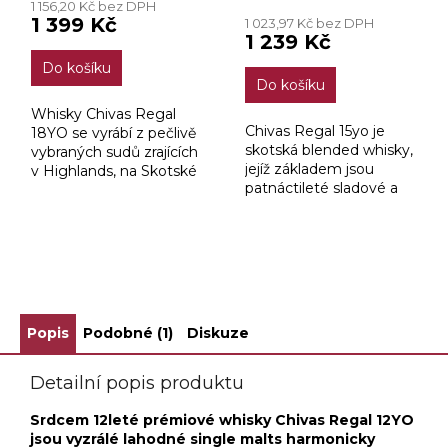
1 156,20 Kč bez DPH
produktu
1 399 Kč
1 023,97 Kč bez DPH
je
1 239 Kč
4,2
Do košíku
z
Do košíku
5
hvězdiček.
Whisky Chivas Regal
Chivas Regal 15yo je
18YO se vyrábí z pečlivě
skotská blended whisky,
vybraných sudů zrajících
jejíž základem jsou
v Highlands, na Skotské
patnáctileté sladové a
vysočině.
obilné whisky. Je
inspirovaná odkazem
Johna a Jamese
Chivasovými, kteří v 19.
ZOBRAZIT VŠECHNY SOUVISEJÍCÍ PRODUKTY
století...
Popis
Podobné (1)
Diskuze
Detailní popis produktu
Srdcem 12leté prémiové whisky Chivas Regal 12YO
jsou vyzrálé lahodné single malts harmonicky