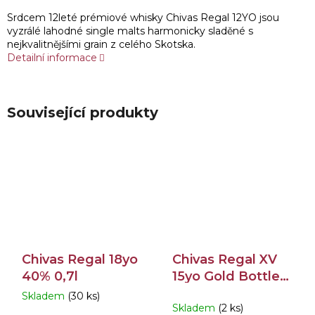
Srdcem 12leté prémiové whisky Chivas Regal 12YO jsou
vyzrálé lahodné single malts harmonicky sladěné s
nejkvalitnějšími grain z celého Skotska.
Detailní informace
Související produkty
Chivas Regal 18yo
Chivas Regal XV
40% 0,7l
15yo Gold Bottle
40% 0,7l
Skladem
(30 ks)
Průměrné
Skladem
(2 ks)
hodnocení