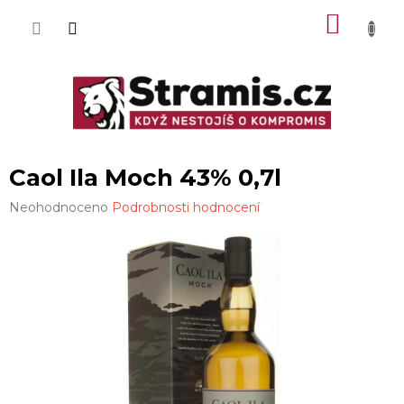
Přejít
NÁKU
na
obsah
KOŠÍK
Caol Ila Moch 43% 0,7l
Průměrné
Neohodnoceno
Podrobnosti hodnocení
hodnocení
produktu
je
0,0
z
5
hvězdiček.