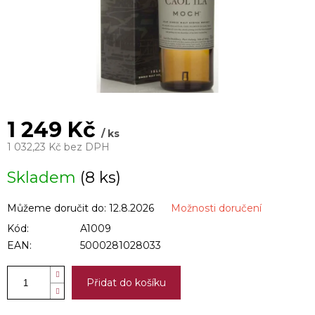
1 249 Kč
/ ks
1 032,23 Kč bez DPH
Měrná
Skladem
(8 ks)
cena:
Můžeme doručit do:
12.8.2026
Možnosti doručení
Kód:
A1009
EAN:
5000281028033
Přidat do košíku