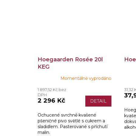
Hoegaarden Rosée 20l
Hoe
KEG
Momentálně vyprodáno
Prům
hodn
1 897,52 Kč bez
31,32
produ
37,
DPH
je
2 296 Kč
DETAIL
4,2
z
Hoega
5
Ochucené svrchně kvašené
kvaše
hvězd
pšeničné pivo světlé s cukrem a
dokva
sladidlem. Pasterované s příchutí
alkoh
malin.