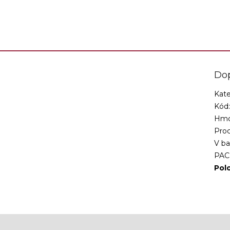
Do
Kate
Kód
Hmo
Proc
V ba
PAC
Pol