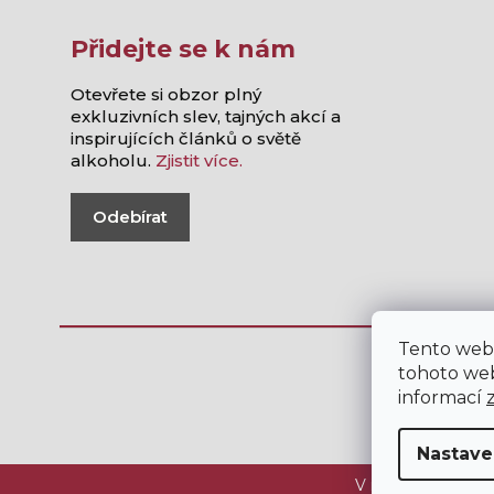
Přidejte se k nám
Otevřete si obzor plný
exkluzivních slev, tajných akcí a
inspirujících článků o světě
alkoholu.
Zjistit více.
Odebírat
Tento web
tohoto web
informací
Nastave
V internetovém ob