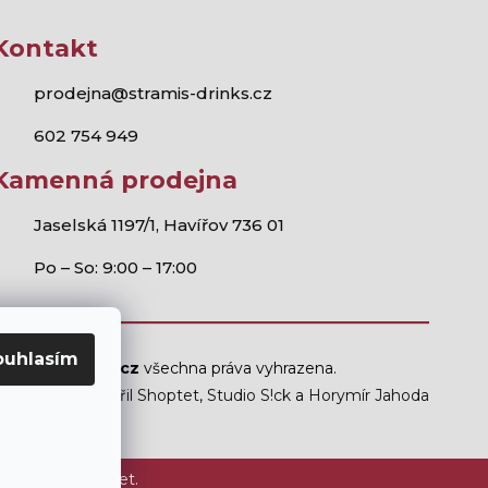
Kontakt
prodejna@stramis-drinks.cz
602 754 949
Kamenná prodejna
Jaselská 1197/1, Havířov 736 01
Po – So: 9:00 – 17:00
ouhlasím
Stramis.cz
všechna práva vyhrazena.
Vytvořil Shoptet
,
Studio S!ck
a
Horymír Jahoda
ám mladším 18 let.