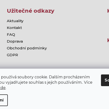
Užitečné odkazy
Aktuality
Kontakt
FAQ
Doprava
Obchodní podmínky
GDPR
 používá soubory cookie. Dalším procházením
S
u vyjadřujete souhlas s jejich používáním.. Více
zde
.
ní
chodě stramis.cz platí zákaz prodeje alkoholických nápojů osob