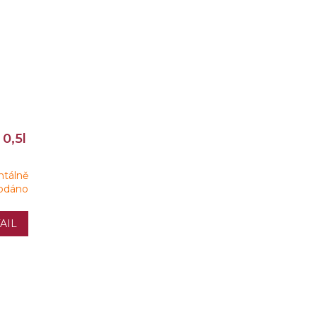
0,5l
tálně
odáno
AIL