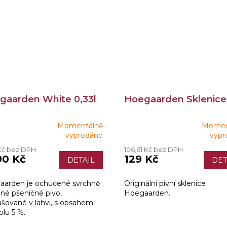
gaarden White 0,33l
Hoegaarden Sklenice 
Momentálně
Momen
ěrné
Průměrné
vyprodáno
vypr
ocení
hodnocení
 Kč bez DPH
106,61 Kč bez DPH
ktu
produktu
90 Kč
129 Kč
DETAIL
DET
je
3,6
z
arden je ochucené svrchně
Originální pivní sklenice
5
né pšeničné pivo,
Hoegaarden.
iček.
hvězdiček.
šované v lahvi, s obsahem
olu 5 %.