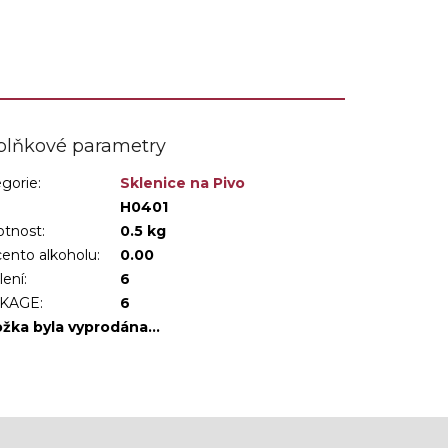
plňkové parametry
gorie
:
Sklenice na Pivo
:
H0401
tnost
:
0.5 kg
ento alkoholu
:
0.00
lení
:
6
KAGE
:
6
ožka byla vyprodána…