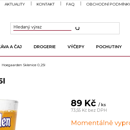
AKTUALITY
KONTAKT
FAQ
OBCHODNÍ PODMÍNK
KÁVA A ČAJ
DROGERIE
VÝČEPY
POCHUTINY
Hoegaarden Sklenice 0,25l
5l
89 Kč
/ ks
73,55 Kč bez DPH
Měrná
Momentálně vypr
cena: