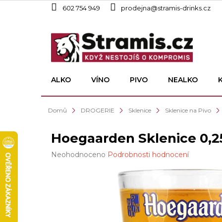
Přejít
602 754 949
prodejna@stramis-drinks.cz
na
obsah
ALKO
VÍNO
PIVO
NEALKO
Domů
DROGERIE
Sklenice
Sklenice na Pivo
Hoegaarden Sklenice 0,2
Průměrné
Neohodnoceno
Podrobnosti hodnocení
hodnocení
produktu
je
0,0
z
5
hvězdiček.