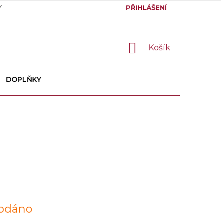
Y
GDPR
PŘIHLÁŠENÍ
NÁKUPNÍ
Košík
KOŠÍK
DOPLŇKY
odáno