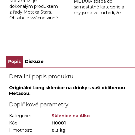
Metaxa 12* je
METAXA spadá do
dokonalým produktem
samostatné kategorie a
z řady Metaxa Stars.
my jsme velmi hrdí, že
Obsahuje vzácné vinné
se v jeho konzumaci
destiláty, pomalu zrající v
Česká republika drží na
sudech z francouzského
pozici celosvětověho
limousinského dubu, a
třetího největšího trhu.
vynikající muškátová
ZOBRAZIT VŠECHNY SOUVISEJÍCÍ PRODUKTY
vína...
Popis
Diskuze
Detailní popis produktu
Originální Long sklenice na drinky s vaší oblíbenou
Metaxou.
Doplňkové parametry
Kategorie
:
Sklenice na Alko
Kód:
H0081
Hmotnost
:
0.3 kg