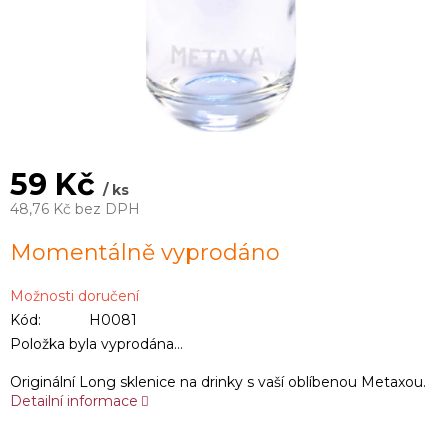
59 Kč
/ ks
48,76 Kč bez DPH
Měrná
Momentálně vyprodáno
cena:
Možnosti doručení
Kód:
H0081
Položka byla vyprodána…
Originální Long sklenice na drinky s vaší oblíbenou Metaxou.
Detailní informace