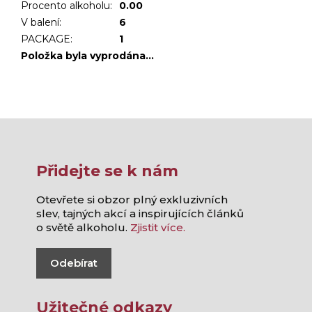
Procento alkoholu
:
0.00
V balení
:
6
PACKAGE
:
1
Položka byla vyprodána…
Přidejte se k nám
Otevřete si obzor plný exkluzivních
slev, tajných akcí a inspirujících článků
o světě alkoholu.
Zjistit více.
Odebírat
Užitečné odkazy