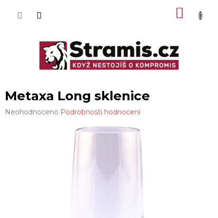
Přejít
NÁKU
na
obsah
KOŠÍK
Metaxa Long sklenice
Průměrné
Neohodnoceno
Podrobnosti hodnocení
hodnocení
produktu
je
0,0
z
5
hvězdiček.