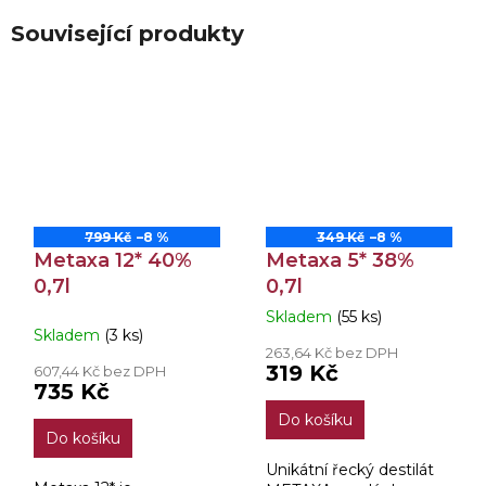
Související produkty
799 Kč
–8 %
349 Kč
–8 %
Metaxa 12* 40%
Metaxa 5* 38%
0,7l
0,7l
Skladem
(55 ks)
Průměrné
Skladem
(3 ks)
hodnocení
263,64 Kč bez DPH
produktu
319 Kč
607,44 Kč bez DPH
je
735 Kč
5,0
Do košíku
z
Do košíku
5
hvězdiček.
Unikátní řecký destilát