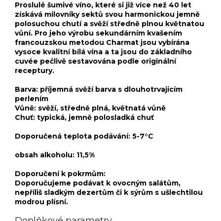
Proslulé šumivé víno, které si již více než 40 let
získává milovníky sektů svou harmonickou jemně
polosuchou chutí a svěží středně plnou květnatou
vůní. Pro jeho výrobu sekundárním kvašením
francouzskou metodou Charmat jsou vybírána
vysoce kvalitní bílá vína a ta jsou do základního
cuvée pečlivě sestavována podle originální
receptury.
Barva: příjemná svěží barva s dlouhotrvajícím
perlením
Vůně: svěží, středně plná, květnatá vůně
Chuť: typická, jemně polosladká chuť
Doporučená teplota podávání: 5-7°C
​obsah alkoholu: 11,5%
Doporučení k pokrmům:
Doporučujeme podávat k ovocným salátům,
nepříliš sladkým dezertům či k sýrům s ušlechtilou
modrou plísní.
Doplňkové parametry