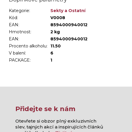
Kategorie
:
Sekty a Ostatní
Kód:
V0008
EAN:
8594000940012
Hmotnost
:
2 kg
EAN
:
8594000940012
Procento alkoholu
:
11.50
V balení
:
6
PACKAGE
:
1
Přidejte se k nám
Otevřete si obzor plný exkluzivních
slev, tajných akcí a inspirujících článků