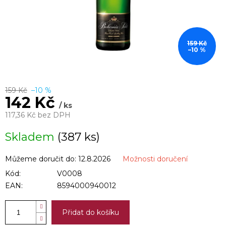
159 Kč
–10 %
159 Kč
–10 %
142 Kč
/ ks
117,36 Kč bez DPH
Měrná
Skladem
(387 ks)
cena:
Můžeme doručit do:
12.8.2026
Možnosti doručení
Kód:
V0008
EAN:
8594000940012
Přidat do košíku