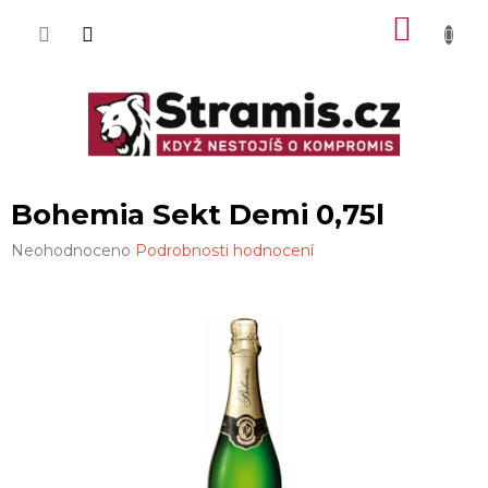
Přejít
NÁKU
na
obsah
KOŠÍK
Bohemia Sekt Demi 0,75l
Průměrné
Neohodnoceno
Podrobnosti hodnocení
hodnocení
produktu
je
0,0
z
5
hvězdiček.