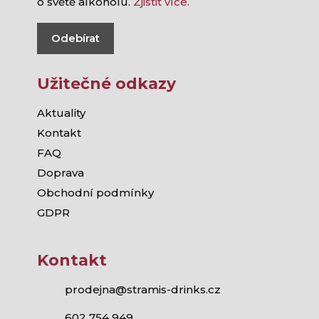
o světě alkoholu.
Zjistit více.
Odebírat
Užitečné odkazy
Aktuality
Kontakt
FAQ
Doprava
Obchodní podmínky
GDPR
Kontakt
prodejna@stramis-drinks.cz
602 754 949