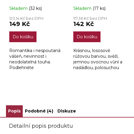
0,75l
Skladem
(32 ks)
Skladem
(17 ks)
123,14 Kč bez DPH
117,36 Kč bez DPH
149 Kč
142 Kč
Do košíku
Do košíku
Romantika i nespoutaná
Krásnou, lososově
vášeň, nevinnost i
růžovou barvou, svěží,
neodolatelná touha.
jemnou ovocnou vůní a
Podlehněte
nasládlou, polosuchou
výjimečnosti Bohemia
chutí. Jeho cuveé je
Sektu La Fleur,
složeno z pečlivě
jedinečného sektu z
vybíraných modrých
pečlivě vybraných
hroznů.
ZOBRAZIT VŠECHNY SOUVISEJÍCÍ PRODUKTY
aromatických odrůd,
který...
Popis
Podobné (4)
Diskuze
Detailní popis produktu