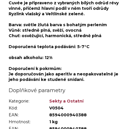
Cuvée je připraveno z vybraných bílých odrůd révy
vinné, přičemž hlavní podíl v něm tvoří odrůdy
Ryzlink vlašský a Veltlínské zelené.
Barva: světle žlutá barva s bohatým perlením
Vůně: středně plná, svěží, ovocná
Chuť: osvěžující, harmonická, středně plná
Doporučená teplota podávání: 5-7°C
obsah alkoholu: 12%
Doporučení k pokrmům:
Je doporučován jako aperitiv a neopakovatelné je
jeho podávání ke studené snídani.
Doplňkové parametry
Kategorie
:
Sekty a Ostatní
Kód:
V0504
EAN:
8594000940388
Hmotnost
:
1 kg
EAN
:
8594000940388