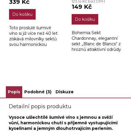
339 Kč
123,14 Kč bez DPH
je
149 Kč
5,0
Do košíku
z
Do košíku
5
hvězdiček.
Toto proslulé šumivé
Bohemia Sekt
víno si již více než 40 let
Chardonnay, elegantní
získává milovníky sektů
sekt „Blanc de Blancs“ z
svou harmonickou
hroznů atraktivní odrůdy
jemně polosuchou chutí
Chardonnay, která mu
a svěží středně plnou
propůjčuje jedinečný
květnatou vůní. Pro jeho
charakter. Je uveden v
výrobu...
kondici Brut, takže lépe...
ZOBRAZIT VŠECHNY SOUVISEJÍCÍ PRODUKTY
Popis
Podobné (3)
Diskuze
Detailní popis produktu
Vysoce ušlechtilé šumivé víno s jemnou a svěží
vůní, harmonickou chutí s příjemně vystupujícími
kyselinami a jemným dlouhotrvajícím perlením.