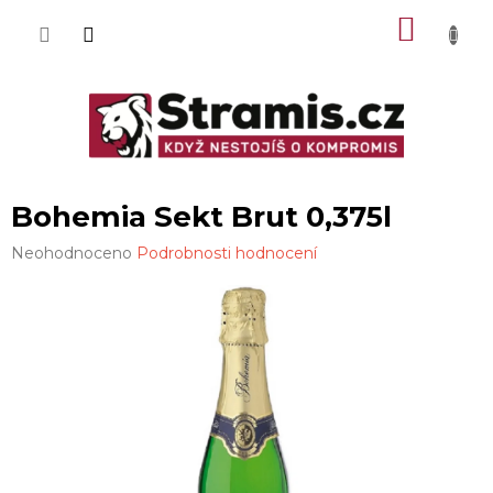
Přejít
NÁKU
na
obsah
KOŠÍK
Bohemia Sekt Brut 0,375l
Průměrné
Neohodnoceno
Podrobnosti hodnocení
hodnocení
produktu
je
0,0
z
5
hvězdiček.