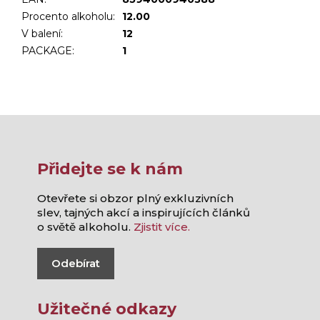
Procento alkoholu
:
12.00
V balení
:
12
PACKAGE
:
1
Přidejte se k nám
Otevřete si obzor plný exkluzivních
slev, tajných akcí a inspirujících článků
o světě alkoholu.
Zjistit více.
Odebírat
Užitečné odkazy