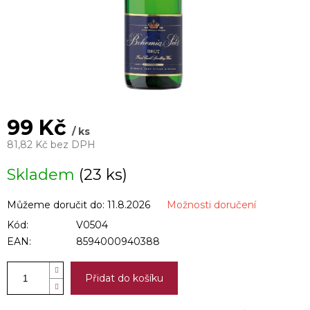
99 Kč
/ ks
81,82 Kč bez DPH
Měrná
Skladem
(23 ks)
cena:
Můžeme doručit do:
11.8.2026
Možnosti doručení
Kód:
V0504
EAN:
8594000940388
Přidat do košíku