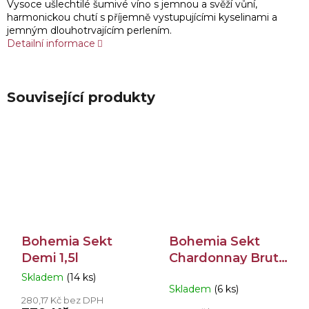
Vysoce ušlechtilé šumivé víno s jemnou a svěží vůní,
harmonickou chutí s příjemně vystupujícími kyselinami a
jemným dlouhotrvajícím perlením.
Detailní informace
Související produkty
Bohemia Sekt
Bohemia Sekt
Demi 1,5l
Chardonnay Brut
0,75l
Skladem
(14 ks)
Průměrné
Skladem
(6 ks)
hodnocení
280,17 Kč bez DPH
produktu