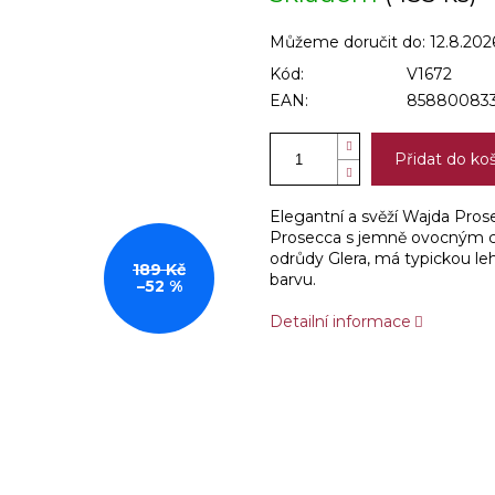
Můžeme doručit do:
12.8.202
Kód:
V1672
EAN:
858800833
Přidat do ko
Elegantní a svěží Wajda Pros
Prosecca s jemně ovocným cha
odrůdy Glera, má typickou leh
189 Kč
barvu.
–52 %
Detailní informace