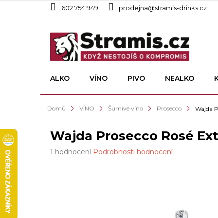
Přejít
602 754 949
prodejna@stramis-drinks.cz
na
obsah
ALKO
VÍNO
PIVO
NEALKO
Domů
VÍNO
Šumivé víno
Prosecco
Wajda P
Wajda Prosecco Rosé Extr
Průměrné
1 hodnocení
Podrobnosti hodnocení
hodnocení
produktu
je
5,0
z
5
hvězdiček.