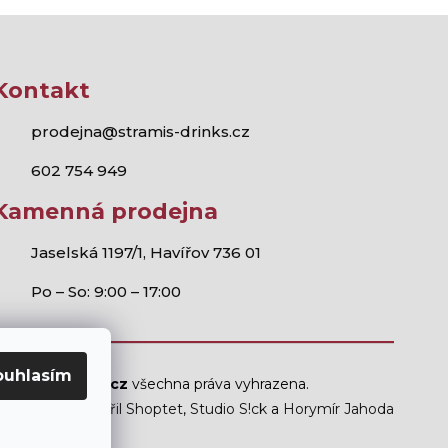
Kontakt
prodejna@stramis-drinks.cz
602 754 949
Kamenná prodejna
Jaselská 1197/1, Havířov 736 01
Po – So: 9:00 – 17:00
ouhlasím
Stramis.cz
všechna práva vyhrazena.
Vytvořil Shoptet
,
Studio S!ck
a
Horymír Jahoda