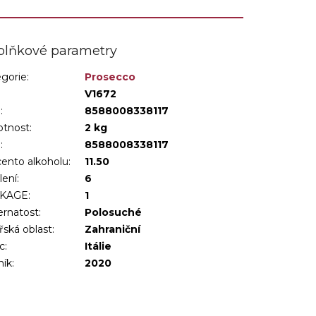
plňkové parametry
gorie
:
Prosecco
:
V1672
:
8588008338117
tnost
:
2 kg
N
:
8588008338117
ento alkoholu
:
11.50
lení
:
6
KAGE
:
1
ernatost
:
Polosuché
řská oblast
:
Zahraniční
c
:
Itálie
ník
:
2020