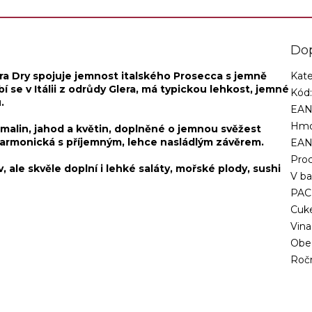
Do
ra Dry spojuje jemnost italského Prosecca s jemně
Kate
se v Itálii z odrůdy Glera, má typickou lehkost, jemné
Kód
.
EAN
Hmo
 malin, jahod a květin, doplněné o jemnou svěžest
ť harmonická s příjemným, lehce nasládlým závěrem.
EA
Proc
v, ale skvěle doplní i lehké saláty, mořské plody, sushi
V ba
PAC
Cuk
Vina
Obe
Roč