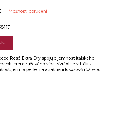
6
Možnosti doručení
8117
šíku
ecco Rosé Extra Dry spojuje jemnost italského
rakterem růžového vína. Vyrábí se v Itálii z
kost, jemné perlení a atraktivní lososově růžovou