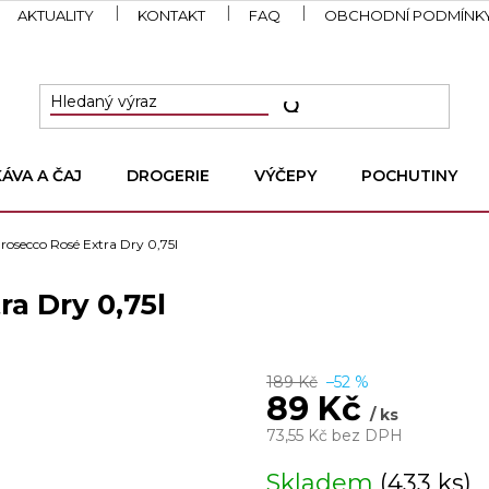
AKTUALITY
KONTAKT
FAQ
OBCHODNÍ PODMÍNK
KÁVA A ČAJ
DROGERIE
VÝČEPY
POCHUTINY
rosecco Rosé Extra Dry 0,75l
a Dry 0,75l
189 Kč
–52 %
89 Kč
/ ks
73,55 Kč bez DPH
Měrná
Skladem
(433 ks)
cena: