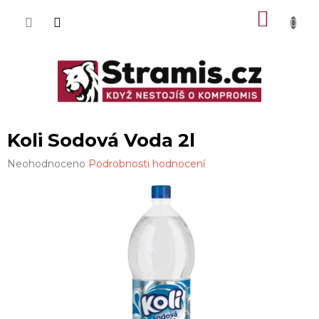
Přejít
NÁKU
na
obsah
KOŠÍK
Koli Sodová Voda 2l
Průměrné
Neohodnoceno
Podrobnosti hodnocení
hodnocení
produktu
je
0,0
z
5
hvězdiček.