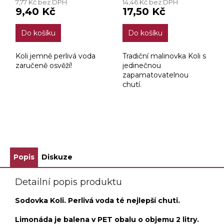
7,77 Kč bez DPH
14,46 Kč bez DPH
9,40 Kč
17,50 Kč
Do košíku
Do košíku
Koli jemně perlivá voda
Tradiční malinovka Koli s
zaručeně osvěží!
jedinečnou
zapamatovatelnou
chutí.
ZOBRAZIT VŠECHNY SOUVISEJÍCÍ PRODUKTY
Popis
Diskuze
Detailní popis produktu
Sodovka Koli. Perlivá voda té nejlepší chuti.
Limonáda je balena v PET obalu o objemu 2 litry.