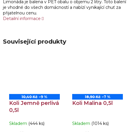
Limonáda je balena v PET obalu o objemu 2 litry. Toto balení
je vhodné do všech domácností a nabízí vynikající chuť za
přijatelnou cenu.
Detailní informace
Související produkty
10,40 Kč
–9 %
18,90 Kč
–7 %
Koli Jemně perlivá
Koli Malina 0,5l
0,5l
Skladem
(444 ks)
Skladem
(1014 ks)