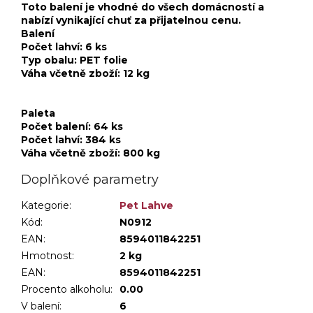
Toto balení je vhodné do všech domácností a
nabízí vynikající chuť za přijatelnou cenu.
Balení
Počet lahví: 6 ks
Typ obalu: PET folie
Váha včetně zboží: 12 kg
Paleta
Počet balení: 64 ks
Počet lahví: 384 ks
Váha včetně zboží: 800 kg
Doplňkové parametry
Kategorie
:
Pet Lahve
Kód:
N0912
EAN:
8594011842251
Hmotnost
:
2 kg
EAN
:
8594011842251
Procento alkoholu
:
0.00
V balení
:
6