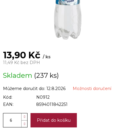
13,90 Kč
/ ks
11,49 Kč bez DPH
Měrná
Skladem
(237 ks)
cena:
Můžeme doručit do:
12.8.2026
Možnosti doručení
Kód:
N0912
EAN:
8594011842251
Přidat do košíku