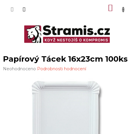
Přejít
NÁKU
na
obsah
KOŠÍK
Papírový Tácek 16x23cm 100ks
Průměrné
Neohodnoceno
Podrobnosti hodnocení
hodnocení
produktu
je
0,0
z
5
hvězdiček.