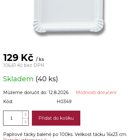
129 Kč
/ ks
106,61 Kč bez DPH
Měrná
Skladem
(40 ks)
cena:
Můžeme doručit do:
12.8.2026
Možnosti doručení
Kód:
H0349
Přidat do košíku
Papírové tácky balené po 100ks. Velikost tácku 16x23 cm.