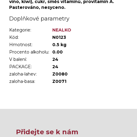
víno, kiwi), cukr, směs vitaminů, provitamin A.
Pasterováno, nesyceno.
Doplňkové parametry
Kategorie
:
NEALKO
Kód:
N0123
Hmotnost
:
0.5 kg
Procento alkoholu
:
0.00
V balení
:
24
PACKAGE
:
24
zaloha-lahev
:
Z0080
zaloha-basa
:
Z0071
Přidejte se k nám