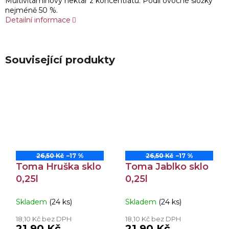
Multivitaminový nektar z koncentrátu. Podíl ovocné složky
nejméně 50 %.
Detailní informace
Související produkty
26,50 Kč
–17 %
26,50 Kč
–17 %
Toma Hruška sklo
Toma Jablko sklo
0,25l
0,25l
Skladem
(24 ks)
Skladem
(24 ks)
18,10 Kč bez DPH
18,10 Kč bez DPH
21,90 Kč
21,90 Kč