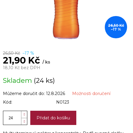
26,50 Kč
–17 %
26,50 Kč
–17 %
21,90 Kč
/ ks
18,10 Kč bez DPH
Měrná
Skladem
(24 ks)
cena:
Můžeme doručit do:
12.8.2026
Možnosti doručení
Kód:
N0123
Přidat do košíku