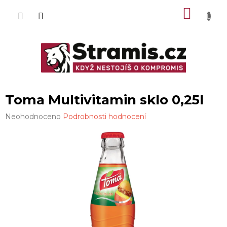
Přejít
NÁKU
na
obsah
KOŠÍK
Toma Multivitamin sklo 0,25l
Průměrné
Neohodnoceno
Podrobnosti hodnocení
hodnocení
produktu
je
0,0
z
5
hvězdiček.