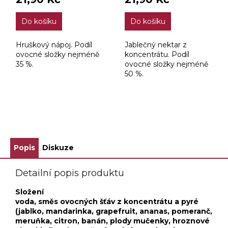
Do košíku
Do košíku
Hruškový nápoj. Podíl
Jablečný nektar z
ovocné složky nejméně
koncentrátu. Podíl
35 %.
ovocné složky nejméně
50 %.
ZOBRAZIT VŠECHNY SOUVISEJÍCÍ PRODUKTY
Popis
Diskuze
Detailní popis produktu
Složení
voda, směs ovocných šťáv z koncentrátu a pyré
(jablko, mandarinka, grapefruit, ananas, pomeranč,
meruňka, citron, banán, plody mučenky, hroznové