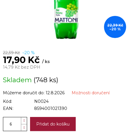
22,39 Kč
–20 %
22,39 Kč
–20 %
17,90 Kč
/ ks
14,79 Kč bez DPH
Měrná
Skladem
(748 ks)
cena:
Můžeme doručit do:
12.8.2026
Možnosti doručení
Kód:
N0024
EAN:
8594001021390
Přidat do košíku