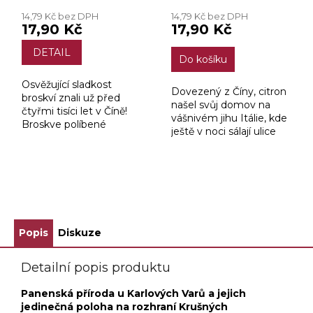
14,79 Kč bez DPH
14,79 Kč bez DPH
17,90 Kč
17,90 Kč
DETAIL
Do košíku
Osvěžující sladkost
Dovezený z Číny, citron
broskví znali už před
našel svůj domov na
čtyřmi tisíci let v Číně!
vášnivém jihu Itálie, kde
Broskve políbené
ještě v noci sálají ulice
italským a španělským
horkem. V jeho
sluncem na jazyku
kyselkavé chuti se
vyvolají vzpomínky na
snoubí orientálno a
dlouhé letní prázdniny.
italská otevřenost.
ZOBRAZIT VŠECHNY SOUVISEJÍCÍ PRODUKTY
Popis
Diskuze
Detailní popis produktu
Panenská příroda u Karlových Varů a jejich
jedinečná poloha na rozhraní Krušných