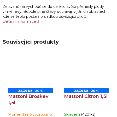
Ze svahů na východě se do celého světa přenesly plody
vinné révy. Bobule plné šťávy dozrávají v jižních oblastech,
kde se teplo postará o sladkou osvěžující chuť.
Detailní informace
Související produkty
22,39 Kč
–20 %
22,39 Kč
–20 %
Mattoni Broskev
Mattoni Citron 1,5l
1,5l
Momentálně vyprodáno
Skladem
(420 ks)