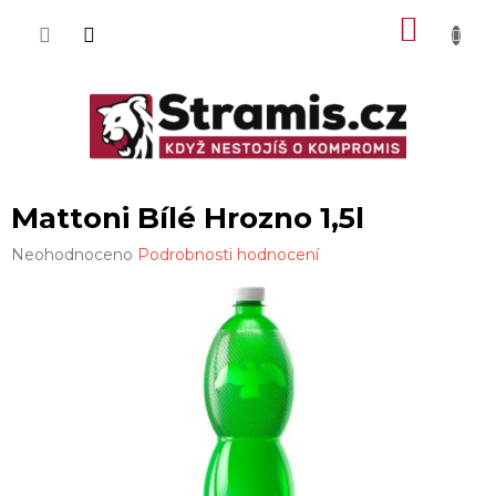
Přejít
NÁKU
na
obsah
KOŠÍK
Mattoni Bílé Hrozno 1,5l
Průměrné
Neohodnoceno
Podrobnosti hodnocení
hodnocení
produktu
je
0,0
z
5
hvězdiček.