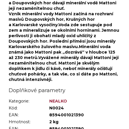
a Doupovských hor dávají minerální vodě Mattoni
její nezaměnitelnou chuť.
Vznik minerální vody Mattoni začíná na rozhraní
masivů Doupovských hor, Krušných hor
a Karlovarské vysočiny.Voda zde sestupuje pod
zem a mineralizuje se okolními horninami. Jemnou
perlivostí ji obohatí mladý oxid uhličitý z
Doupovských hor. Poslední příměsí jsou minerály
Karlovarského žulového masivu.Minerální voda
známá jako Mattoni pak „dozrává“ v hloubce 125
až 230 metrů.Vyvážené minerály dávají Mattoni její
nezaměnitelnou chuť. Mattoni je skvělým
doplňkem k jídlu či kávě, neboť minerály očišťují
chuťové pohárky, a tak vše, co si dáte po Mattoni,
chutná intenzivněji.
Doplňkové parametry
Kategorie
:
NEALKO
Kód:
N0024
EAN:
8594001021390
Hmotnost
:
2 kg
EAN
:
8594001021390