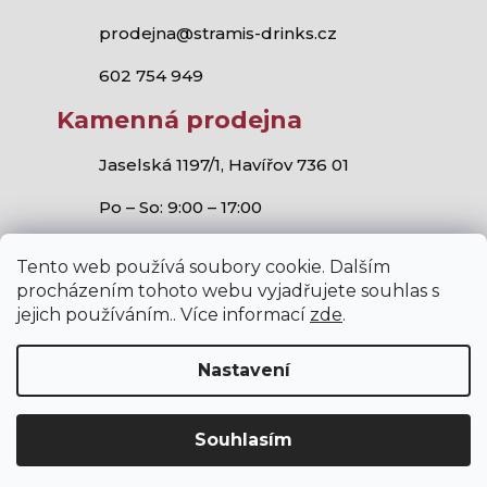
prodejna@stramis-drinks.cz
602 754 949
Kamenná prodejna
Jaselská 1197/1, Havířov 736 01
Po – So: 9:00 – 17:00
Tento web používá soubory cookie. Dalším
procházením tohoto webu vyjadřujete souhlas s
jejich používáním.. Více informací
zde
.
Stramis.cz
všechna práva vyhrazena.
Vytvořil Shoptet
,
Studio S!ck
a
Horymír Jahoda
Nastavení
Souhlasím
V internetovém obchodě stramis.cz platí zákaz prodeje
alkoholických nápojů osobám mladším 18 let.