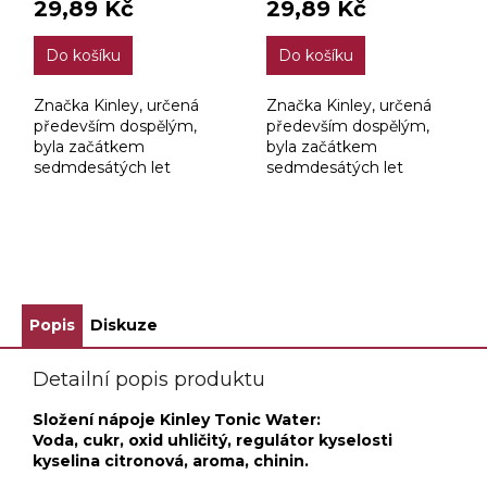
29,89 Kč
29,89 Kč
Do košíku
Do košíku
Značka Kinley, určená
Značka Kinley, určená
především dospělým,
především dospělým,
byla začátkem
byla začátkem
sedmdesátých let
sedmdesátých let
představena jako
představena jako
značka vhodná pro
značka vhodná pro
použití při přípravě
použití při přípravě
míchaných nápojů. Také
míchaných nápojů. Také
ZOBRAZIT VŠECHNY SOUVISEJÍCÍ PRODUKTY
v České republice je...
v České republice je...
Popis
Diskuze
Detailní popis produktu
Složení nápoje Kinley Tonic Water:
Voda, cukr, oxid uhličitý, regulátor kyselosti
kyselina citronová, aroma, chinin.