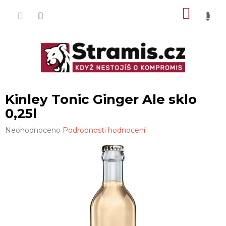
Přejít
NÁKU
na
obsah
KOŠÍK
Kinley Tonic Ginger Ale sklo
0,25l
Průměrné
Neohodnoceno
Podrobnosti hodnocení
hodnocení
produktu
je
0,0
z
5
hvězdiček.