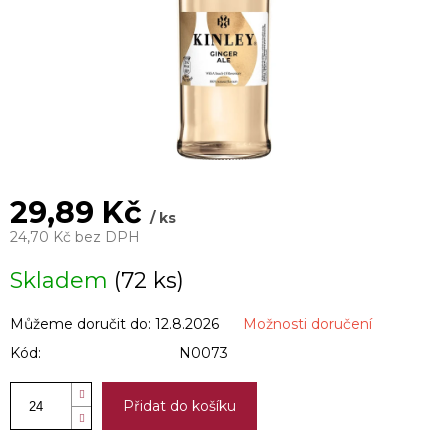
29,89 Kč
/ ks
24,70 Kč bez DPH
Měrná
Skladem
(72 ks)
cena:
Můžeme doručit do:
12.8.2026
Možnosti doručení
Kód:
N0073
Přidat do košíku