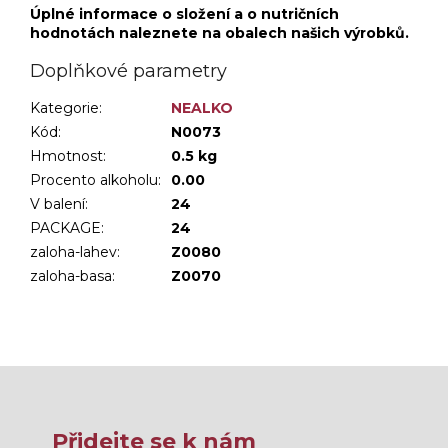
Úplné informace o složení a o nutričních
hodnotách naleznete na obalech našich výrobků.
Doplňkové parametry
Kategorie
:
NEALKO
Kód:
N0073
Hmotnost
:
0.5 kg
Procento alkoholu
:
0.00
V balení
:
24
PACKAGE
:
24
zaloha-lahev
:
Z0080
zaloha-basa
:
Z0070
Přidejte se k nám