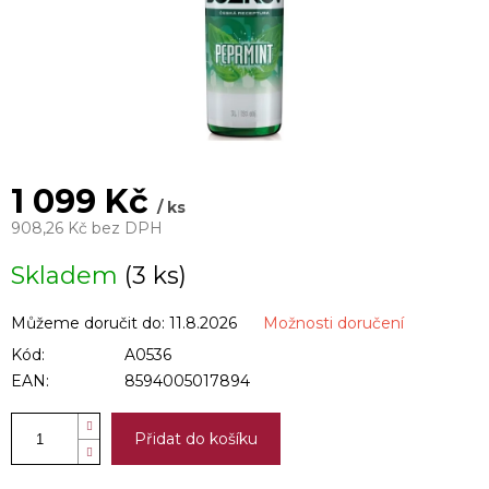
1 099 Kč
/ ks
908,26 Kč bez DPH
Měrná
Skladem
(3 ks)
cena:
Můžeme doručit do:
11.8.2026
Možnosti doručení
Kód:
A0536
EAN:
8594005017894
Přidat do košíku