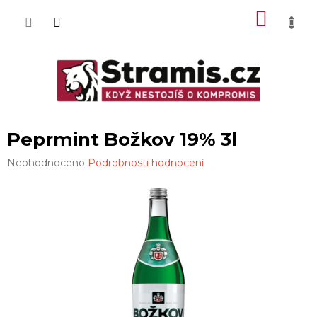
Přejít
NÁKU
na
obsah
KOŠÍK
Peprmint Božkov 19% 3l
Průměrné
Neohodnoceno
Podrobnosti hodnocení
hodnocení
produktu
je
0,0
z
5
hvězdiček.