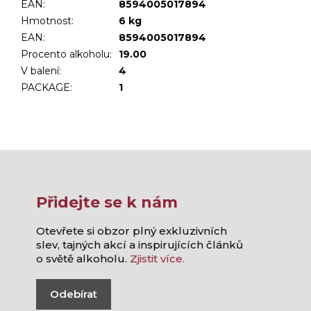
EAN:
8594005017894
Hmotnost
:
6 kg
EAN
:
8594005017894
Procento alkoholu
:
19.00
V balení
:
4
PACKAGE
:
1
Přidejte se k nám
Otevřete si obzor plný exkluzivních
slev, tajných akcí a inspirujících článků
o světě alkoholu.
Zjistit více.
Odebírat